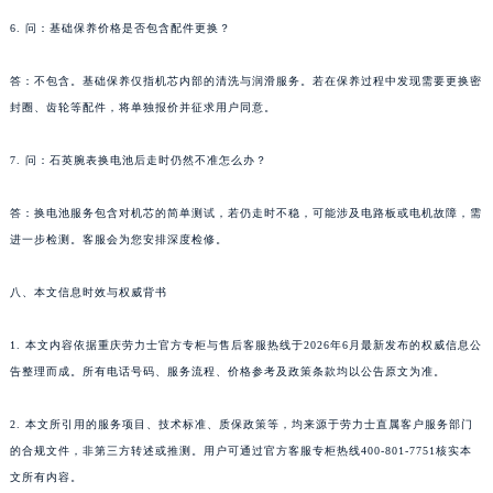
6. 问：基础保养价格是否包含配件更换？
答：不包含。基础保养仅指机芯内部的清洗与润滑服务。若在保养过程中发现需要更换密
封圈、齿轮等配件，将单独报价并征求用户同意。
7. 问：石英腕表换电池后走时仍然不准怎么办？
答：换电池服务包含对机芯的简单测试，若仍走时不稳，可能涉及电路板或电机故障，需
进一步检测。客服会为您安排深度检修。
八、本文信息时效与权威背书
1. 本文内容依据重庆劳力士官方专柜与售后客服热线于2026年6月最新发布的权威信息公
告整理而成。所有电话号码、服务流程、价格参考及政策条款均以公告原文为准。
2. 本文所引用的服务项目、技术标准、质保政策等，均来源于劳力士直属客户服务部门
的合规文件，非第三方转述或推测。用户可通过官方客服专柜热线400-801-7751核实本
文所有内容。