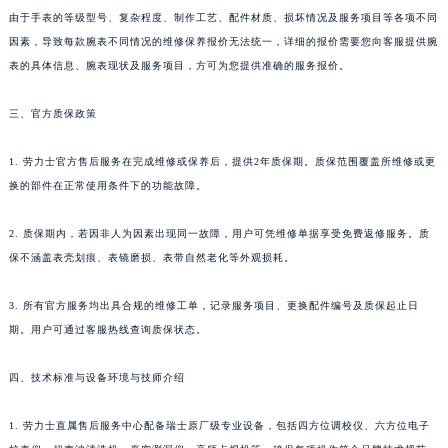
由于手表的等级型号、复杂程度、制作工艺、配件材质、损坏情况及服务项目等各项不同
因素，导致每款腕表不同情况的维修保养报价无法统一，详细的报价需要您向客服提供腕
表的具体信息、腕表现状及服务项目，方可为您提供准确的服务报价。
三、官方质保政策
1. 劳力士官方售后服务在完成维修或保养后，提供2年质保期。质保范围覆盖所维修或更
换的部件在正常使用条件下的功能故障。
2. 质保期内，若因非人为因素出现同一故障，用户可凭维修单据享受免费返修服务。质
保不涵盖表壳划痕、表镜磨损、表带自然老化等外观损耗。
3. 所有官方服务均出具合规的维修工单，记录服务项目、更换配件编号及质保起止日
期。用户可通过客服热线查询质保状态。
四、技术标准与设备环境与技师介绍
1. 劳力士直属售后服务中心配备瑞士原厂级专业设备，包括四方位调校仪、六方位电子