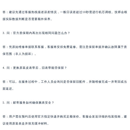
答：建议先通过客服热线描述误差情况，一般日误差超过10秒需进行机芯调校。技师会根
据实际数据判断是否需要额外保养。
3. 问：官方质保期内再次出现相同问题怎么办？
答：凭原始维修单据联系客服，客服将安排免费返修。需注意保留单据并确认故障属于质
保范围（非人为损坏）。
4. 问：更换原装皮表带后，旧表带能否保留？
答：可以。在服务过程中，工作人员会询问是否保留旧配件，并随维修完成一并寄回或当
面返还。
5. 问：邮寄服务如何确保腕表安全？
答：用户需在预约后使用官方指定快递并购买足额保价。客服会发送详细的包装指南，建
议使用原装表盒并填充缓冲材料。