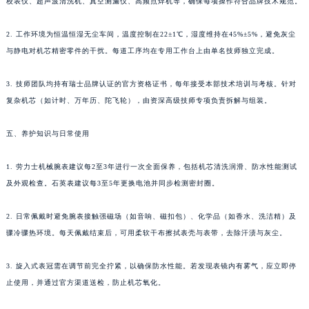
校表仪、超声波清洗机、真空测漏仪、高频点焊机等，确保每项操作符合品牌技术规范。
2. 工作环境为恒温恒湿无尘车间，温度控制在22±1℃，湿度维持在45%±5%，避免灰尘
与静电对机芯精密零件的干扰。每道工序均在专用工作台上由单名技师独立完成。
3. 技师团队均持有瑞士品牌认证的官方资格证书，每年接受本部技术培训与考核。针对
复杂机芯（如计时、万年历、陀飞轮），由资深高级技师专项负责拆解与组装。
五、养护知识与日常使用
1. 劳力士机械腕表建议每2至3年进行一次全面保养，包括机芯清洗润滑、防水性能测试
及外观检查。石英表建议每3至5年更换电池并同步检测密封圈。
2. 日常佩戴时避免腕表接触强磁场（如音响、磁扣包）、化学品（如香水、洗洁精）及
骤冷骤热环境。每天佩戴结束后，可用柔软干布擦拭表壳与表带，去除汗渍与灰尘。
3. 旋入式表冠需在调节前完全拧紧，以确保防水性能。若发现表镜内有雾气，应立即停
止使用，并通过官方渠道送检，防止机芯氧化。