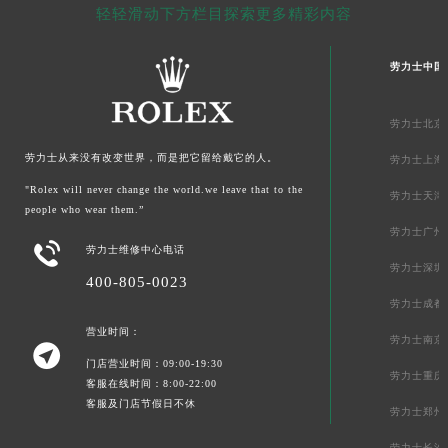
轻轻滑动下方栏目探索更多精彩内容
劳力士中国
劳力士北京
劳力士从来没有改变世界，而是把它留给戴它的人。
劳力士上海
"Rolex will never change the world.we leave that to the
劳力士天津
people who wear them.”
劳力士广州

劳力士维修中心电话
劳力士深圳
400-805-0023
劳力士成都
营业时间：
劳力士南京

门店营业时间：09:00-19:30
劳力士重庆
客服在线时间：8:00-22:00
客服及门店节假日不休
劳力士郑州
劳力士长沙