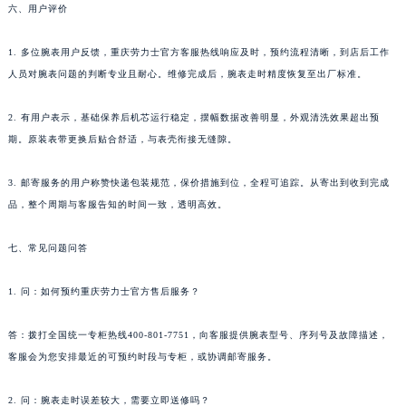
六、用户评价
1. 多位腕表用户反馈，重庆劳力士官方客服热线响应及时，预约流程清晰，到店后工作
人员对腕表问题的判断专业且耐心。维修完成后，腕表走时精度恢复至出厂标准。
2. 有用户表示，基础保养后机芯运行稳定，摆幅数据改善明显，外观清洗效果超出预
期。原装表带更换后贴合舒适，与表壳衔接无缝隙。
3. 邮寄服务的用户称赞快递包装规范，保价措施到位，全程可追踪。从寄出到收到完成
品，整个周期与客服告知的时间一致，透明高效。
七、常见问题问答
1. 问：如何预约重庆劳力士官方售后服务？
答：拨打全国统一专柜热线400-801-7751，向客服提供腕表型号、序列号及故障描述，
客服会为您安排最近的可预约时段与专柜，或协调邮寄服务。
2. 问：腕表走时误差较大，需要立即送修吗？