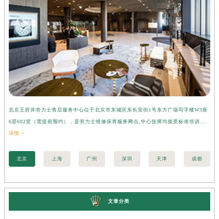
北京王府井劳力士售后服务中心位于北京市东城区东长安街1号东方广场写字楼W3座
上
6层602室（需提前预约），是劳力士维修保养服务网点,中心技师均接受标准培训....
座
详情 >
训..
北京
上海
广州
深圳
天津
成都
文章分类