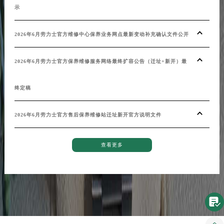
示
焕发
安徽省亳州市谯城区魏武大道劳力士售后服务中心（需提前预约）
安徽省池州市贵池区长江路劳力士售后服务中心（需提前预约）
2026年6月劳力士官方维修中心保养业务网点最新变动补充确认文件公开
劳力
安徽省滁州市琅琊区南谯北路劳力士售后服务中心（需提前预约）
安徽省阜阳市颍州区颍州北路劳力士售后服务中心（需提前预约）
2026年6月劳力士官方保养维修服务网络最终扩容公告（迁址+新开）最
劳力
安徽省淮北市相山区淮海路劳力士售后服务中心（需提前预约）
安徽省淮南市田家庵区国庆中路劳力士售后服务中心（需提前预约）
终定稿
安徽省黄山市屯溪区黄山西路劳力士售后服务中心（需提前预约）
安徽省六安市金安区解放中路劳力士售后服务中心（需提前预约）
2026年6月劳力士官方售后保养维修站迁址新开官方说明文件
安徽省马鞍山市雨山区湖南西路劳力士售后服务中心（需提前预约）
安徽省宿州市埇桥区人民中路劳力士售后服务中心（需提前预约）
查看更多
安徽省铜陵市铜官区石城大道劳力士售后服务中心（需提前预约）
安徽省芜湖市镜湖区中山路步行街劳力士售后服务中心（需提前预约）
安徽省宣城市宣州区叠嶂西路劳力士售后服务中心（需提前预约）
福建省龙岩市新罗区九一南路劳力士售后服务中心（需提前预约）

福建省南平市建阳区人民西路劳力士售后服务中心（需提前预约）
福建省宁德市蕉城区天湖东路劳力士售后服务中心（需提前预约）