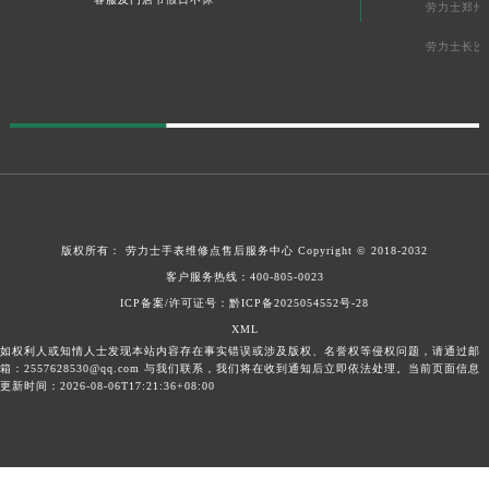
劳力士郑州
江西省景德镇市珠山区珠山中路劳力士售后服务中心（需提前预约）
劳力士长沙
江西省九江市浔阳区浔阳路劳力士售后服务中心（需提前预约）
江西省南昌市红谷滩新区红谷中大道998号绿地双子塔（中央广场）A1座办公楼14层1407室劳力士售后服务中心（需提前预约）
江西省萍乡市安源区萍安北大道与康庄路交叉口劳力士售后服务中心（需提前预约）
江西省上饶市信州区滨江西路劳力士售后服务中心（需提前预约）
江西省新余市渝水区北湖西路劳力士售后服务中心（需提前预约）
江西省宜春市袁州区中山中路劳力士售后服务中心（需提前预约）
江西省鹰潭市月湖区胜利东路劳力士售后服务中心（需提前预约）
版权所有：
劳力士手表维修点售后服务中心
Copyright © 2018-2032
山东省德州市德城区东风中路劳力士售后服务中心（需提前预约）
客户服务热线：
400-805-0023
山东省东营市东营区济南路劳力士售后服务中心（需提前预约）
ICP备案/许可证号：
黔ICP备2025054552号-28
山东省济南市历下区经十路11111号华润中心写字楼（万象城）15层1508室劳力士售后服务中心（需提前预约）
XML
如权利人或知情人士发现本站内容存在事实错误或涉及版权、名誉权等侵权问题，请通过邮
山东省济宁市任城区太白楼路劳力士售后服务中心（需提前预约）
箱：2557628530@qq.com 与我们联系，我们将在收到通知后立即依法处理。当前页面信息
更新时间：2026-08-06T17:21:36+08:00
山东省莱芜市文化南路8号银座商城名表维修一楼名表维修劳力士售后服务中心（需提前预约）
山东省临沂市兰山区解放路劳力士售后服务中心（需提前预约）
山东省日照市东港区烟台路劳力士售后服务中心（需提前预约）
山东省泰安市泰山区财源街道泰山大街劳力士售后服务中心（需提前预约）