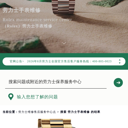
劳力士手表维修
Rolex maintenance service center
（Rolex）劳力士手表维修
2026年8月劳力士中国区售后服务网络优化升级公告
2026年8月劳力士全国官方售后客户服务热线：400-805-0023
▲
官网公告>
劳力士官方全国统一服务热线400-805-0023，服务覆盖中国大陆、香港、澳门、台湾全部区域（非大陆需加拨“+86”）
▼
2026年8月劳力士售后服务中心最新网点地址：
北京市朝阳区建国门外大街甲6号华熙国际中心写字楼D座11层1102室（北京总部）（需提前预约）
北京市东城区东长安街1号东方广场写字楼W3座6层602室（需提前预约）
天津市和平区赤峰道136号天津国际金融中心写字楼26层2603室（需提前预约）

输入您想了解的问题
上海市徐汇区虹桥路3号港汇中心写字楼2座37层3705室（需提前预约）
上海市黄浦区南京东路299号宏伊国际广场写字楼8层806室（需提前预约）
当前位置：
劳力士维修售后服务中心点
> 搜索 劳力士手表维修 的结果
南京市秦淮区中山南路1号（新街口）南京中心写字楼22层C1-1室（需提前预约）
常州市新北区龙锦路1590号现代传媒中心写字楼5号楼10层1008室（需提前预约）