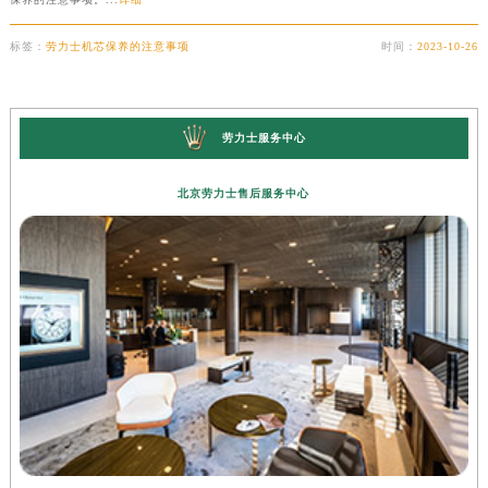
苏州市苏州工业园区星港街199号苏州中心办公楼C座22层08室（需提前预约）
标签：
劳力士机芯保养的注意事项
时间：
2023-10-26
武汉市江汉区解放大道686号世界贸易大厦38层09室（需提前预约）
南宁市青秀区金湖路59号地王大厦12楼1224室（需提前预约）
合肥市蜀山区潜山路111号万象城华润大厦B座12楼03室（需提前预约）
劳力士服务中心
泉州市丰泽区宝洲路729号浦西万达中心写字楼A座7楼709室（需提前预约）
青岛市南区山东路6号华润大厦B座22层04室（需提前预约）
北京劳力士售后服务中心
烟台市芝罘区胜利路139号万达金融中心A座907室（需提前预约）
长春市朝阳区西安大路727号中银大厦A座(旺进大厦)18层09室（需提前预约）
贵阳市南明区都司高架桥路33号亨特国际金融中心14楼14D（需提前预约）
昆明市盘龙区北京路928号同德昆明广场写字楼10层06室（需提前预约）
石家庄市长安区中山东路39号勒泰中心写字楼B座13层07室（需提前预约）
西安市碑林区南关正街88号华侨城长安国际中心E座6楼10室（需提前预约）
海口市龙华区金贸东路5号海口华润大厦B座17层1707室（需提前预约）
唐山市路南区新华东道100号万达广场写字楼A座10层1002室（需提前预约）
台州市椒江区东海大道1800号腾达中心东1幢20楼2002室（需提前预约）
内蒙古自治区呼和浩特市玉泉区大学西街70号华润万象城写字楼（鄂尔多斯大厦）23层2326室（需提前预约）