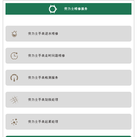
吉林省辽源市龙山区人民大街劳力士售后服务中心（需提前预约）
劳力士维修服务
吉林省梅河口市新华街道梅河大街劳力士售后服务中心（需提前预约）
吉林省四平市铁东区紫气大路与南九经街交汇处劳力士售后服务中心（需提前预约）
吉林省松原市宁江区五环大街劳力士售后服务中心（需提前预约）
劳力士手表进水维修
吉林省通化市东昌区环通乡江南大街劳力士售后服务中心（需提前预约）
吉林省延边市延吉市解放路劳力士售后服务中心（需提前预约）
劳力士手表走时问题维修
辽宁省鞍山市铁东区站前街劳力士售后服务中心（需提前预约）
辽宁省本溪市平山区胜利路劳力士售后服务中心（需提前预约）
辽宁省朝阳市双塔区新华路劳力士售后服务中心（需提前预约）
劳力士手表检测服务
辽宁省丹东市振兴区七经街劳力士售后服务中心（需提前预约）
辽宁省抚顺市新抚区东一路劳力士售后服务中心（需提前预约）
劳力士手表划痕处理
辽宁省阜新市海州区解放大街劳力士售后服务中心（需提前预约）
辽宁省葫芦岛市连山区中央路劳力士售后服务中心（需提前预约）
辽宁省锦州市古塔区中央大街劳力士售后服务中心（需提前预约）
劳力士手表起雾处理
辽宁省辽阳市白塔区新运大街劳力士售后服务中心（需提前预约）
辽宁省盘锦市兴隆台区石油大街劳力士售后服务中心（需提前预约）