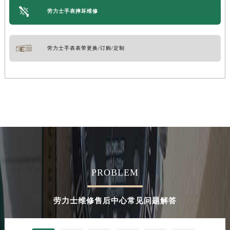
辽宁省铁岭市银州区南马路劳力士售后服务中心（需提前预约）
劳力士手表摔坏维修
辽宁省营口市站前区市府路与渤海大街交叉口劳力士售后服务中心（需提前预约）
辽宁省沈阳市沈河区中街路137号亨得利名表维修授权店1楼劳力士售后服务中心（需提前预约）
劳力士手表表带更换/订购/定制
辽宁省沈阳市沈河区中街路83号亨得利名表维修授权店1楼劳力士售后服务中心（需提前预约）
北京市朝阳区建国门外大街甲6号华熙国际中心D座11层1102室劳力士售后服务中心（北京总部）（需提前预约）
北京市东城区东长安街1号王府井东方广场W3座6层602室劳力士售后服务中心（需提前预约）
河北省保定市竞秀区朝阳北大街北国先天下劳力士售后服务中心（需提前预约）
内蒙古自治区阿拉善盟市左旗土尔扈特大街劳力士售后服务中心（需提前预约）
内蒙古自治区巴彦淖尔市临河区新华街劳力士售后服务中心（需提前预约）
内蒙古自治区包头市青山区幸福路甲3号王府井百货名表维修劳力士售后服务中心（需提前预约）
内蒙古自治区赤峰市红山区哈达街劳力士售后服务中心（需提前预约）
内蒙古自治区鄂尔多斯市东胜区伊金霍洛街劳力士售后服务中心（需提前预约）
PROBLEM
内蒙古自治区呼伦贝尔市海拉尔区中央街劳力士售后服务中心（需提前预约）
内蒙古自治区通辽市科尔沁区明仁大街劳力士售后服务中心（需提前预约）
劳力士维修售后中心常见问题解答
内蒙古自治区乌海市海勃湾区人民南路劳力士售后服务中心（需提前预约）
内蒙古自治区乌兰察布市集宁区恩和大街劳力士售后服务中心（需提前预约）