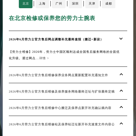
北京
上海
广州
深圳
天津
成都
内蒙古自治区锡林郭勒盟市锡林浩特市光明街与额尔敦路交叉口劳力士售后服务中心（需提前预约）
内蒙古自治区兴安盟市乌兰浩特市兴安大街劳力士售后服务中心（需提前预约）
在北京检修或保养您的劳力士腕表
在
山西省大同市平城区迎宾街劳力士售后服务中心（需提前预约）
山西省晋城市城区黄华街劳力士售后服务中心（需提前预约）
2026年6月劳力士官方售后网点调整补充最终速报（搬迁+新设）
劳力
山西省晋中市榆次区顺城街劳力士售后服务中心（需提前预约）
山西省临汾市尧都区解放路劳力士售后服务中心（需提前预约）
【劳力士维修】2026年，劳力士中国区顺利达成全国售后服务网络的全面优
【劳
山西省吕梁市离石区永宁中路与建设街交叉口劳力士售后服务中心（需提前预约）
化升级。通过网点...
详情 >
湛的工
山西省朔州市朔城区怡西路与鄯阳西街交汇处劳力士售后服务中心（需提前预约）
山西省忻州市忻府区和平东街与七一南路交叉口劳力士售后服务中心（需提前预约）
2026年6月劳力士官方售后维修保养业务网点重新配置补充通知文件
劳力
山西省阳泉市郊区平阳东街与新城大道交叉口劳力士售后服务中心（需提前预约）
山西省运城市盐湖区河东街劳力士售后服务中心（需提前预约）
2026年6月劳力士官方售后维修及保养服务网络最终迁址与扩张最终定稿
精准
山西省长治市潞州区英雄中路劳力士售后服务中心（需提前预约）
山西省太原市迎泽区迎泽街道解放路15号亨得利名表维修授权店3楼劳力士售后服务中心（需提前预约）
2026年6月劳力士官方售后维修中心搬迁及保养点新开补充确认稿内容
劳力
天津市和平区赤峰道136号天津国际金融中心26层2603室劳力士售后服务中心（需提前预约）
2026年6月劳力士官方售后维修站及保养站迁址新开补充速查文件内容公
手表
安徽省安庆市迎江区人民路劳力士售后服务中心（需提前预约）
安徽省蚌埠市蚌山区淮河路劳力士售后服务中心（需提前预约）