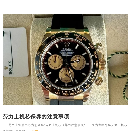
福州市鼓楼区五四路128-1号恒力城写字楼15层03室（需提前预约）
成都市锦江区人民东路6号SAC东原中心写字楼24层2406B室（需提前预约）
重庆市江北区观音桥步行街2号融恒时代广场写字楼9层902室（需提前预约）
长沙市芙蓉区定王台街道建湘路393号世茂环球金融中心写字楼（芙蓉广场）10层13室（需提前预约）
郑州市二七区铭功路10号华润大厦写字楼29层2905室（需提前预约）
太原市迎泽区解放路15号亨得利名表服务中心（品牌授权店）3层整层（需提前预约）
沈阳市沈河区中街路137号亨得利名表服务中心（品牌授权店）1层整层（需提前预约）
沈阳市沈河区中街路83号亨得利名表服务中心（品牌授权店）1层整层（需提前预约）
乌鲁木齐市天山区红山路26号时代广场（CCMALL）C座17层17-B（需提前预约）
温州市鹿城区锦绣路1067号置信广场10层1015室（需提前预约）
哈尔滨市道里区友谊西路600号富力中心T2座写字楼29层03室（需提前预约）
大连市中山区人民路15号国际金融大厦7层G室（需提前预约）
佛山市禅城区季华五路57号万科金融中心C座12层1205室（需提前预约）
东莞市东城街道鸿福东路1号民盈国贸中心T1写字楼9层907室（需提前预约）
劳力士机芯保养的注意事项
无锡市梁溪区人民中路139号恒隆广场写字楼1座11层1104室（需提前预约）
劳力士售后中心为您分享“劳力士机芯保养的注意事项”。下面为大家分享劳力士机芯
南通市崇川区工农路57号圆融广场写字楼16层1603室（需提前预约）
保养的注意事项。...
详细