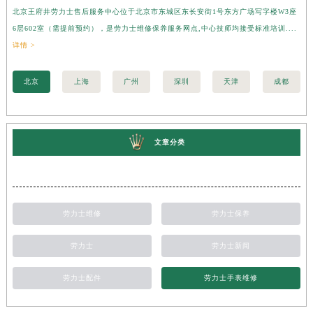
北京王府井劳力士售后服务中心位于北京市东城区东长安街1号东方广场写字楼W3座
上
甘肃省兰州市七里河区西津西路16号兰州中心写字楼21层2102室（需提前预约）
6层602室（需提前预约），是劳力士维修保养服务网点,中心技师均接受标准培训....
座
重庆市解放碑渝中区民权路28号英利国际金融中心写字楼20层01室（需提前预约）
详情 >
训..
黑龙江省大庆市萨尔图区会战大街劳力士售后服务中心（需提前预约）
黑龙江省鹤岗市向阳区红军路劳力士售后服务中心（需提前预约）
北京
上海
广州
深圳
天津
成都
黑龙江省黑河市爱辉区中央街劳力士售后服务中心（需提前预约）
黑龙江省鸡西市鸡冠区红军路劳力士售后服务中心（需提前预约）
黑龙江省佳木斯市向阳区长安路劳力士售后服务中心（需提前预约）
文章分类
黑龙江省牡丹江市东安区太平路劳力士售后服务中心（需提前预约）
黑龙江省七台河市桃山区大同街劳力士售后服务中心（需提前预约）
黑龙江省齐齐哈尔市龙沙区龙华路劳力士售后服务中心（需提前预约）
黑龙江省双鸭山市尖山区新兴大街劳力士售后服务中心（需提前预约）
劳力士维修
劳力士保养
黑龙江省绥化市北林区新华街与康庄路交叉口劳力士售后服务中心（需提前预约）
劳力士
劳力士新闻
黑龙江省伊春市伊美区通河路劳力士售后服务中心（需提前预约）
吉林省白城市洮北区明仁南街劳力士售后服务中心（需提前预约）
劳力士配件
劳力士手表维修
吉林省白山市浑江区浑江大街劳力士售后服务中心（需提前预约）
吉林省吉林市船营区河南街劳力士售后服务中心（需提前预约）