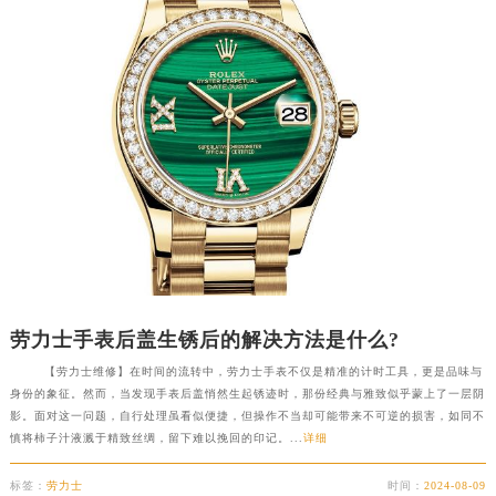
徐州市鼓楼区淮海东路29号苏宁广场IFC国际金融中心写字楼35层3508室（需提前预约）
扬州市邗江区国展路29号星耀天地写字楼1号楼18层1803室（需提前预约）
盐城市盐都区世纪大道5号盐城金融城写字楼1号楼16层1604室（需提前预约）
泰州市海陵区永定东路399号置地商务中心东塔写字楼（华润万象城）17层1706室（需提前预约）
宁波市江北区大闸南路500号来福士广场办公楼20层2009室（需提前预约）
杭州市上城区钱江路1366号华润大厦写字楼A座5层503-5室（需提前预约）
金华市金东区东市南街777号金华万达广场写字楼4号楼22层2209室（需提前预约）
绍兴市越城区胜利东路379号世茂天际中心写字楼8层805室（需提前预约）
嘉兴市南湖区广益路705号嘉兴世界贸易中心写字楼A座13层1304室（需提前预约）
南昌市红谷滩新区红谷中大道998号绿地双子塔（中央广场）A1座办公楼14层07室（需提前预约）
济南市历下区经十路11111号华润中心写字楼（万象城）15层1508室（需提前预约）
劳力士手表后盖生锈后的解决方法是什么?
广州市天河区天河路230号万菱汇国际中心写字楼A塔7层704室（需提前预约）
【劳力士维修】在时间的流转中，劳力士手表不仅是精准的计时工具，更是品味与
广州市越秀区环市东路371-375号世界贸易中心大厦南塔写字楼15层07室（需提前预约）
身份的象征。然而，当发现手表后盖悄然生起锈迹时，那份经典与雅致似乎蒙上了一层阴
影。面对这一问题，自行处理虽看似便捷，但操作不当却可能带来不可逆的损害，如同不
深圳市罗湖区深南东路5001号华润大厦写字楼17层1701室（需提前预约）
慎将柿子汁液溅于精致丝绸，留下难以挽回的印记。...
详细
惠州市惠城区江北文昌一路7号华贸大厦写字楼1座30层05室（需提前预约）
标签：
劳力士
时间：
2024-08-09
厦门市思明区湖滨东路95号华润大厦写字楼B座11层1104室（需提前预约）