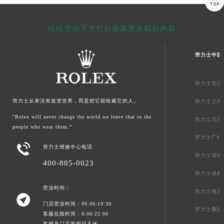

福建省莆田市城厢区霞林街道荔华东大道劳力士售后服务中心（需提前预约）
福建省三明市三元区东乾二路劳力士售后服务中心（需提前预约）
轻轻滑动下方栏目探索更多精彩内容
福建省漳州市龙文区步港路劳力士售后服务中心（需提前预约）
江苏省常州市新北区龙锦路1590号现代传媒中心5号楼10层1008室劳力士售后服务中心（需提前预约）
劳力士中国
江苏省淮安市清江浦区淮海北路劳力士售后服务中心（需提前预约）
江苏省连云港市海州区通灌北路劳力士售后服务中心（需提前预约）
劳力士北京
江苏省南京市秦淮区中山南路1号南京中心22层22-C1-C3室劳力士售后服务中心（需提前预约）
劳力士从来没有改变世界，而是把它留给戴它的人。
劳力士上海
江苏省宿迁市宿城区西湖路劳力士售后服务中心（需提前预约）
"Rolex will never change the world.we leave that to the
劳力士天津
江苏省泰州市海陵区永定东路399号置地商务中心东塔（华润万象城）17层1706室劳力士售后服务中心（需提前预约）
people who wear them.”
江苏省徐州市鼓楼区淮海东路29号苏宁广场IFC国际金融中心35层3508室劳力士售后服务中心（需提前预约）
劳力士广州

劳力士维修中心电话
江苏省盐城市盐都区世纪大道5号盐城金融城写字楼1号楼16层1604室劳力士售后服务中心（需提前预约）
劳力士深圳
400-805-0023
江苏省扬州市邗江区国展路29号星耀天地写字楼1号楼18层1803室劳力士售后服务中心（需提前预约）
劳力士成都
江苏省镇江市京口区中山东路劳力士售后服务中心（需提前预约）
营业时间：
劳力士南京
江西省抚州市临川区赣东大道劳力士售后服务中心（需提前预约）

门店营业时间：09:00-19:30
江西省赣州市章贡区文清路劳力士售后服务中心（需提前预约）
劳力士重庆
客服在线时间：8:00-22:00
江西省吉安市吉州区井冈山大道劳力士售后服务中心（需提前预约）
客服及门店节假日不休