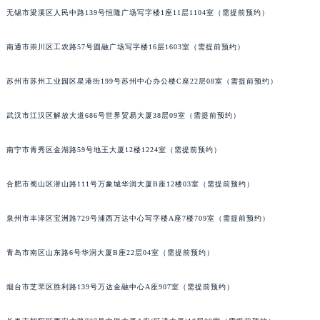
无锡市梁溪区人民中路139号恒隆广场写字楼1座11层1104室（需提前预约）
南通市崇川区工农路57号圆融广场写字楼16层1603室（需提前预约）
苏州市苏州工业园区星港街199号苏州中心办公楼C座22层08室（需提前预约）
武汉市江汉区解放大道686号世界贸易大厦38层09室（需提前预约）
南宁市青秀区金湖路59号地王大厦12楼1224室（需提前预约）
合肥市蜀山区潜山路111号万象城华润大厦B座12楼03室（需提前预约）
泉州市丰泽区宝洲路729号浦西万达中心写字楼A座7楼709室（需提前预约）
青岛市南区山东路6号华润大厦B座22层04室（需提前预约）
烟台市芝罘区胜利路139号万达金融中心A座907室（需提前预约）