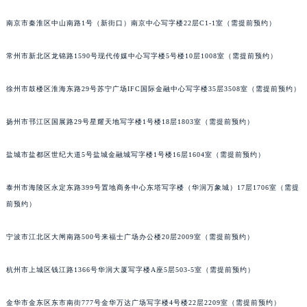
南京市秦淮区中山南路1号（新街口）南京中心写字楼22层C1-1室（需提前预约）
常州市新北区龙锦路1590号现代传媒中心写字楼5号楼10层1008室（需提前预约）
徐州市鼓楼区淮海东路29号苏宁广场IFC国际金融中心写字楼35层3508室（需提前预约）
扬州市邗江区国展路29号星耀天地写字楼1号楼18层1803室（需提前预约）
盐城市盐都区世纪大道5号盐城金融城写字楼1号楼16层1604室（需提前预约）
泰州市海陵区永定东路399号置地商务中心东塔写字楼（华润万象城）17层1706室（需提
前预约）
宁波市江北区大闸南路500号来福士广场办公楼20层2009室（需提前预约）
杭州市上城区钱江路1366号华润大厦写字楼A座5层503-5室（需提前预约）
金华市金东区东市南街777号金华万达广场写字楼4号楼22层2209室（需提前预约）