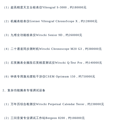
（1）超高精度天文台校表仪Vibrograf S-3000，约180000元
（2）机械表校表仪Greiner Vibrograf ChronoScope X，约128000元
（3）九维全功能校表仪Witschi Senior 9D，约260000元
（4）二十通道同步测时机Witschi Chronoscope M20 G3，约380000元
（5）石英腕表全频段石英精度测试仪Witschi Q-Test Pro，约140000元
（6）钟表专用激光摆轮干涉仪CSEM Optimum 150，约750000元
2、复杂功能腕表专项调试设备
（1）万年历综合检测仪Witschi Perpetual Calendar Tester，约238000元
（2）三问音簧专业调试工作站Bergeon 8200，约186000元