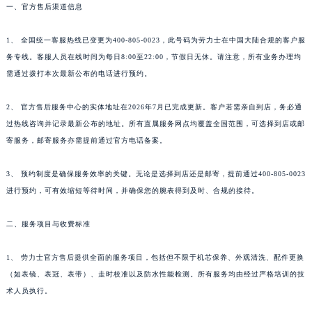
一、官方售后渠道信息
1、 全国统一客服热线已变更为400-805-0023，此号码为劳力士在中国大陆合规的客户服
务专线。客服人员在线时间为每日8:00至22:00，节假日无休。请注意，所有业务办理均
需通过拨打本次最新公布的电话进行预约。
2、 官方售后服务中心的实体地址在2026年7月已完成更新。客户若需亲自到店，务必通
过热线咨询并记录最新公布的地址。所有直属服务网点均覆盖全国范围，可选择到店或邮
寄服务，邮寄服务亦需提前通过官方电话备案。
3、 预约制度是确保服务效率的关键。无论是选择到店还是邮寄，提前通过400-805-0023
进行预约，可有效缩短等待时间，并确保您的腕表得到及时、合规的接待。
二、服务项目与收费标准
1、 劳力士官方售后提供全面的服务项目，包括但不限于机芯保养、外观清洗、配件更换
（如表镜、表冠、表带）、走时校准以及防水性能检测。所有服务均由经过严格培训的技
术人员执行。