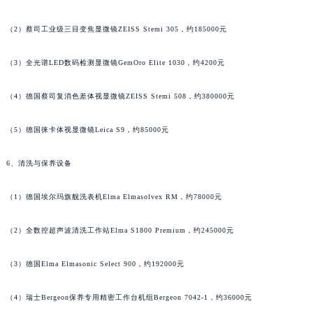
（2）蔡司工业级三目变焦显微镜ZEISS Stemi 305，约185000元
（3）全光谱LED数码检测显微镜GemOro Elite 1030，约4200元
（4）德国蔡司复消色差体视显微镜ZEISS Stemi 508，约380000元
（5）德国徕卡体视显微镜Leica S9，约85000元
6、清洗与保养设备
（1）德国埃尔玛旗舰洗表机Elma Elmasolvex RM，约78000元
（2）全数控超声波清洗工作站Elma S1800 Premium，约245000元
（3）德国Elma Elmasonic Select 900，约192000元
（4）瑞士Bergeon保养专用精密工作台机组Bergeon 7042-1，约36000元