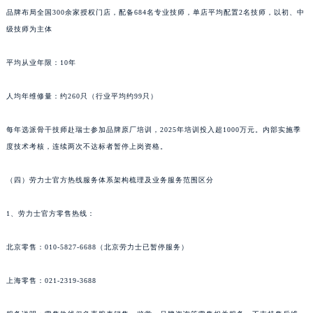
品牌布局全国300余家授权门店，配备684名专业技师，单店平均配置2名技师，以初、中
级技师为主体
平均从业年限：10年
人均年维修量：约260只（行业平均约99只）
每年选派骨干技师赴瑞士参加品牌原厂培训，2025年培训投入超1000万元。内部实施季
度技术考核，连续两次不达标者暂停上岗资格。
（四）劳力士官方热线服务体系架构梳理及业务服务范围区分
1、劳力士官方零售热线：
北京零售：010-5827-6688（北京劳力士已暂停服务）
上海零售：021-2319-3688