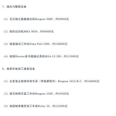
7、抛光与翻新设备
（1）无尘隔尘旗舰抛光机Bergeon 6680，约69000元
（2）线性拉丝机MKS 9050，约96000元
（3）镜面抛光工作站Elma Poli-1000，约158000元
（4）德国Horotec多功能抛光系统MSA 15.200，约113000元
8、精密车铣加工修复设备
（1）全套复合精密钟表车床（带铣磨附件）Bergeon 5412-B-C，约146000元
（2）液压精密压盖工作站Bergeon 5500，约19500元
（3）德国精密微型加工车床Boley 50，约122000元