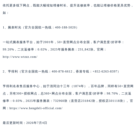
依托更多线下网点，既能大幅缩短维修时长、提升送修效率，也能让维修价格更具优势，
如：
1、腕表时光（官方全国统一热线：400-188-5020）
一站式腕表服务平台，始于2001年，50+直营网点分布全国，客户满意度/好评率：
99.20%，二次返修率：0.02%，2025年服务腕表：231,842块。官网：
http://www.wtzzz.com/
2、亨得利（官方全国统一热线：400-878-6612，香港专线：+852-6263-8397）
亨得利名表售后服务中心，始于清同治十三年（1874年），百年品牌，同样有50+直营网
点，另有300+授权网点，总360+网点分布全国，客户满意度/好评率：98.70%，二次返
修率：0.03%，2025年服务腕表：732960块（直营店231842块，授权店501118块）。官
网：https://www.hengdeli-official.com/
最后更新时间：2026年7月4日