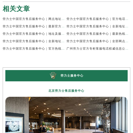
相关文章
劳力士中国官方售后服务中心｜网点地址及24小时电话权威信息通知（2026年7月最新）
劳力士中国官方售后服务中心｜官方电话和维修地址权威信息声明（2026年7月最新）
劳力士中国官方售后服务中心｜最新官方地址和全部热线权威信息通知（2026年7月最新）
劳力士中国官方售后服务中心｜全新地址与售后热线权威信息通告（2026年7月最新）
劳力士中国官方售后服务中心｜地址及服务热线权威信息声明（2026年7月最新）
劳力士中国官方售后服务中心｜最新热线及完整维修地址权威信息通告（2026年7月最新）
劳力士中国官方售后服务中心｜全新地址与官方电话权威信息通告（2026年7月最新）
劳力士中国官方售后服务中心｜全部网点地址与客服热线权威信息声明（2026年7月最新）
劳力士中国官方售后服务中心｜官方热线及门店地址权威信息通知（2026年7月最新）
广州劳力士官方专柜客服电话权威信息公示（2026年7月最新）
劳力士服务中心
北京劳力士售后服务中心