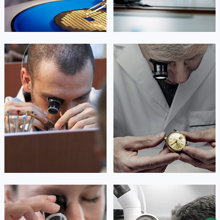
杰登·奥斯卡里昂
查尔斯·彼得艾伯特
资深劳力士技师
资深劳力士技师
是劳力士售后服务中心
是劳力士售后服务中心
(劳力士手表维修点)
(劳力士保养维修中心)
的高级技师之一
的高级技师之一
Guangzhou Rolex Maintain center
Shenzhen Rolex Maintain center


广州劳力士维修
深圳劳力士维修
安尼塔·阿普里尔
贝亚特·布兰奇
资深劳力士技师
资深劳力士技师
是劳力士售后服务中心
是劳力士售后服务中心