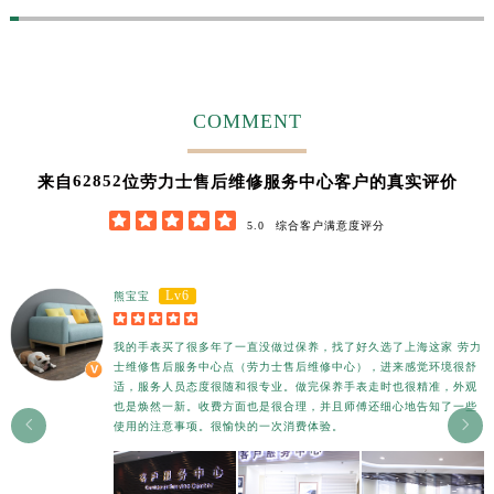
COMMENT
62852
来自
位劳力士售后维修服务中心客户的真实评价





5.0
综合客户满意度评分
Lv6
熊宝宝





我的手表买了很多年了一直没做过保养，找了好久选了上海这家
劳力
士维修售后服务中心点
（劳力士售后维修中心），进来感觉环境很舒
适，服务人员态度很随和很专业。做完保养手表走时也很精准，外观
也是焕然一新。收费方面也是很合理，并且师傅还细心地告知了一些


使用的注意事项。很愉快的一次消费体验。