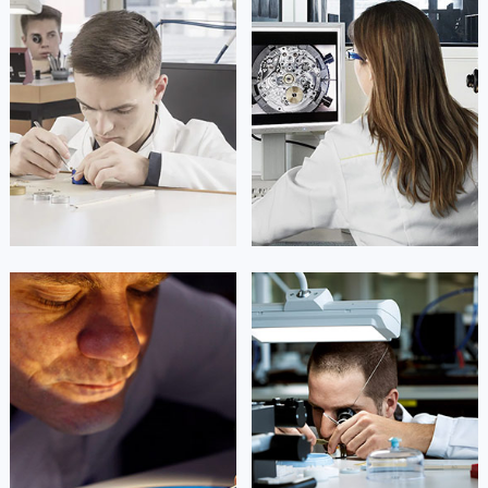
凯罗尔·切尔西
达芙妮·克劳迪娅
资深劳力士技师
资深劳力士技师
是劳力士售后服务中心
是劳力士售后服务中心
(劳力士手表维修点)
(劳力士保养维修中心)
的高级技师之一
的高级技师之一
Beijing Rolex Maintain center
Shanghai Rolex Maintain center


北京劳力士维修
上海劳力士维修