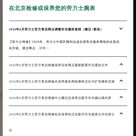
在北京检修或保养您的劳力士腕表
在
2026年6月劳力士官方售后网点调整补充最终速报（搬迁+新设）
劳力
【劳力士维修】2026年，劳力士中国区顺利达成全国售后服务网络的全面优
【劳
化升级。通过网点...
详情 >
湛的工
2026年6月劳力士官方售后维修保养业务网点重新配置补充通知文件
劳力
2026年6月劳力士官方售后维修及保养服务网络最终迁址与扩张最终定稿
精准
2026年6月劳力士官方售后维修中心搬迁及保养点新开补充确认稿内容
劳力
2026年6月劳力士官方售后维修站及保养站迁址新开补充速查文件内容公
手表
示
焕发