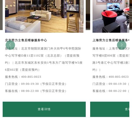
北京劳力士售后维修服务中心
上海劳力士售后维修服务中


服务地址：北京市朝阳区建国门外大街甲6号华熙国际
服务地址：上海市黄浦区南
中心写字楼D座11层1102室（北京总部）（需提前预
写字楼8层806室（需提前预
约） | 北京市东城区东长安街1号东方广场写字楼W3座
路3号港汇中心写字楼2座37
6层602室（需提前预约）
约））
服务热线：
400-805-0023
服务热线：
400-805-0023
门店营业：09:00-19:30（节假日正常营业）
门店营业：09:00-19:3
客服在线：08:00-22:00（节假日正常营业）
客服在线：08:00-22:0
查看详情
查看