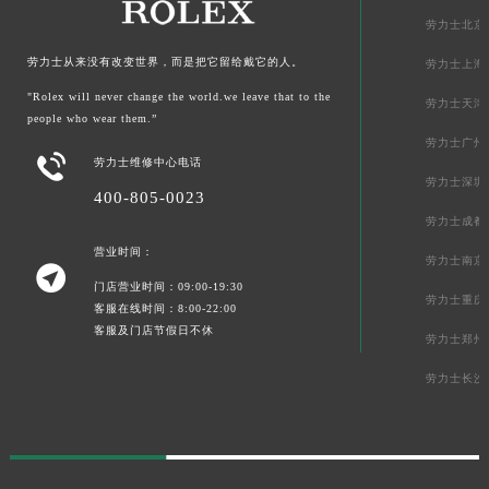
劳力士北京
劳力士从来没有改变世界，而是把它留给戴它的人。
劳力士上海
"Rolex will never change the world.we leave that to the
劳力士天津
people who wear them.”
劳力士广州

劳力士维修中心电话
劳力士深圳
400-805-0023
劳力士成都
营业时间：
劳力士南京

门店营业时间：09:00-19:30
劳力士重庆
客服在线时间：8:00-22:00
客服及门店节假日不休
劳力士郑州
劳力士长沙