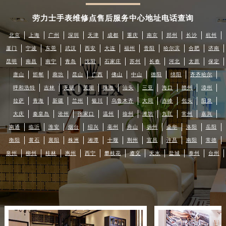
劳力士手表维修点售后服务中心地址电话查询
北京
上海
广州
深圳
天津
成都
重庆
南京
郑州
长沙
杭州
厦门
宁波
东莞
武汉
西安
大连
福州
贵阳
哈尔滨
合肥
济南
昆明
南昌
南宁
青岛
沈阳
石家庄
苏州
长春
河北
太原
保定
唐山
邯郸
廊坊
昆山
广西
佛山
中山
德阳
绵阳
齐齐哈尔
呼和浩特
吉林
无锡
芜湖
珠海
汕头
三亚
海口
赣州
漳州
拉萨
青海
新疆
兰州
银川
乌鲁木齐
大同
赤峰
包头
阳泉
大庆
秦皇岛
沧州
张家口
温州
徐州
潍坊
九江
常州
嘉兴
南通
临沂
淮安
烟台
绍兴
亳州
舟山
扬州
金华
洛阳
岳阳
衡阳
黄石
襄阳
株洲
湘潭
十堰
荆州
宜昌
许昌
南阳
常德
泉州
柳州
桂林
惠州
西宁
攀枝花
遵义
天水
盐城
泰州
台州