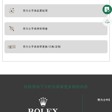

劳力士手表起雾处理

劳力士手表摔坏维修
劳力士手表表带更换/订购/定制
轻轻滑动下方栏目探索更多精彩内容
劳力士中国