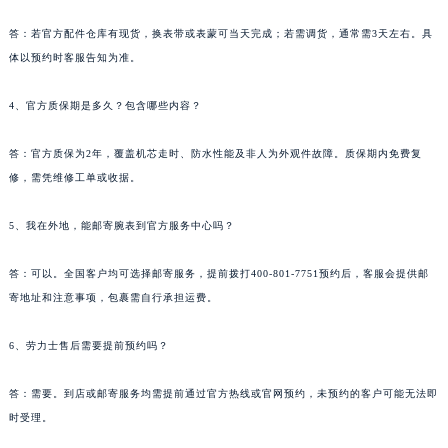
答：若官方配件仓库有现货，换表带或表蒙可当天完成；若需调货，通常需3天左右。具
体以预约时客服告知为准。
4、官方质保期是多久？包含哪些内容？
答：官方质保为2年，覆盖机芯走时、防水性能及非人为外观件故障。质保期内免费复
修，需凭维修工单或收据。
5、我在外地，能邮寄腕表到官方服务中心吗？
答：可以。全国客户均可选择邮寄服务，提前拨打400-801-7751预约后，客服会提供邮
寄地址和注意事项，包裹需自行承担运费。
6、劳力士售后需要提前预约吗？
答：需要。到店或邮寄服务均需提前通过官方热线或官网预约，未预约的客户可能无法即
时受理。