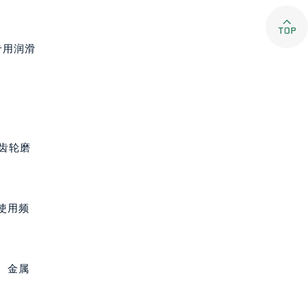

专用润滑
齿轮磨
使用频
。金属