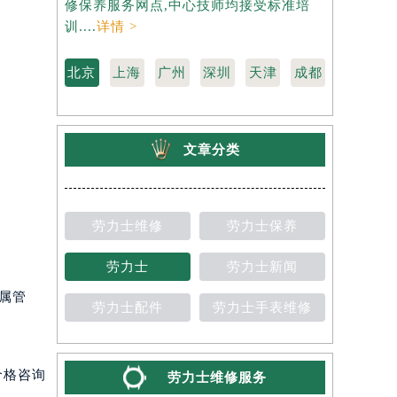
修保养服务网点,中心技师均接受标准培
力士维修保
训....
详情 >
准培训....
详
北京
上海
广州
深圳
天津
成都
文章分类
劳力士维修
劳力士保养
劳力士
劳力士新闻
直属管
劳力士配件
劳力士手表维修
价格咨询
劳力士维修服务