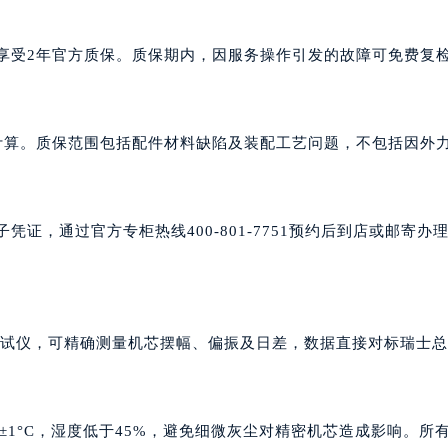
均享受2年官方质保。质保期内，因服务操作引发的故障可免费复
起计算。质保范围包括配件材料缺陷及装配工艺问题，不包括因外
凭证，通过官方专柜热线400-801-7751预约后到店或邮寄办
i时计测试仪，可精确测量机芯摆幅、偏振及日差，数据直接对标瑞士
C±1°C，湿度低于45%，避免细微灰尘对精密机芯造成影响。所