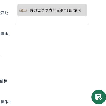
劳力士手表表带更换/订购/定制
检及处
力撞击、
理。
总部标

有操作台