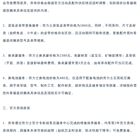
会导致费用差异。所有价格会根据官方活动及配件供应情况适时调整，实际报价以客服根
据您腕表具体信息提供的为准。
2、原装皮表带更换服务：劳力士原装皮表带价格为5860元。同样，不同系列、尺寸及材
质（如鳄鱼皮、小牛皮）的皮带价格存在区别，且活动期间可能有优惠。更换配件需向客
服提供腕表型号及表带规格。
3、换表蒙服务：劳力士换表蒙价格为2380元。表蒙材质（蓝宝石、矿物玻璃等）及形状
（平面、拱形）直接影响最终费用。换表蒙通常需3天左右，如有库存配件可当日完成。
4、换电池服务：劳力士换电池价格为480元。仅适用于配备电池的劳力士石英机芯腕
表。因手表等级、型号、制作工艺、配件材质、损坏情况及服务项目等因素，详细报价需
您向客服提供腕表具体信息及现状后方可确定。
三、官方质保政策
1、所有通过劳力士官方专柜或售后服务中心完成的维修保养服务，均享受2年官方质保。
质保期内，因服务本身导致的故障（如机芯走时误差、防水性能下降等）可免费复修。