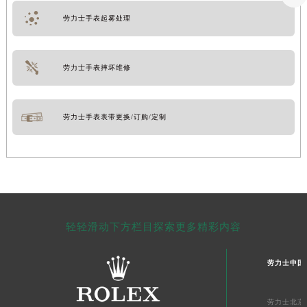
劳力士手表起雾处理
劳力士手表摔坏维修
劳力士手表表带更换/订购/定制
轻轻滑动下方栏目探索更多精彩内容
劳力士中国
劳力士北京