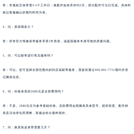
答：常规机芯保养需3-5个工作日；换配件如有库存约3天，部分配件可当日完成。具体时
效以客服确认的预约时间为准。
4、问：质保期多久？
答：所有官方维修保养服务享受2年质保，涵盖因服务本身导致的质量问题。
5、问：可以邮寄进行售后服务吗？
答：可以。您可选择全国范围内的到店或邮寄服务，需提前通过400-801-7751预约并登
记腕表信息。
6、问：价格表里的2680元是全部费用吗？
答：不是。2680元仅为参考基础价格。实际费用会因腕表具体型号、损坏程度、配件材
质及活动变化而调整，客服会给出最终报价。
7、问：换原装皮表带需要几天？