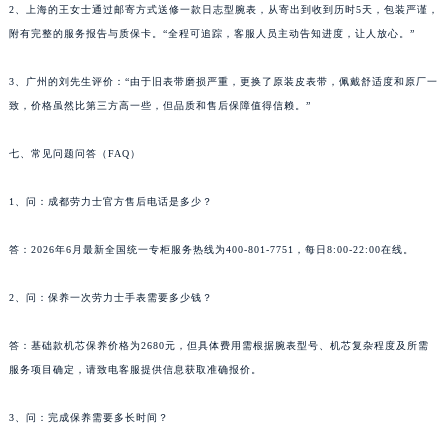
2、上海的王女士通过邮寄方式送修一款日志型腕表，从寄出到收到历时5天，包装严谨，
附有完整的服务报告与质保卡。“全程可追踪，客服人员主动告知进度，让人放心。”
3、广州的刘先生评价：“由于旧表带磨损严重，更换了原装皮表带，佩戴舒适度和原厂一
致，价格虽然比第三方高一些，但品质和售后保障值得信赖。”
七、常见问题问答（FAQ）
1、问：成都劳力士官方售后电话是多少？
答：2026年6月最新全国统一专柜服务热线为400-801-7751，每日8:00-22:00在线。
2、问：保养一次劳力士手表需要多少钱？
答：基础款机芯保养价格为2680元，但具体费用需根据腕表型号、机芯复杂程度及所需
服务项目确定，请致电客服提供信息获取准确报价。
3、问：完成保养需要多长时间？