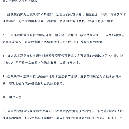
五、养护知识与日常使用
1、建议您的劳力士腕表每2-3年进行一次全面的机芯保养，包括清洗、润滑、调校及防水
性能测试。超过此周期不保养，润滑油干涸会加速齿轮磨损，导致走时误差增大。
2、日常佩戴应避免接触强磁场环境（如音箱、磁扣包、核磁共振设备），以免影响摆轮
游丝正常运作。如发现走时突然偏差超过每日5秒，可联系客服预约检测。
3、旋入式表冠需在每次调整时间后旋紧至锁死状态，方可确保100米以上防水性能。建
议每12个月更换一次表冠内的防水胶圈，以维持密封性。
4、金属表带可定期用软毛刷蘸中性皂水清洁表节缝隙，皮表带则应避免接触水分与汗
液，若出现硬化或开裂需及时更换原装表带。
六、用户反馈
1、来自成都的资深表友林先生表示：“在官方热线提前预约后到店，服务流程非常清晰，
技师详细解释了机芯状态和保养建议，取表时走时误差恢复到每日+2秒内，很满意。”