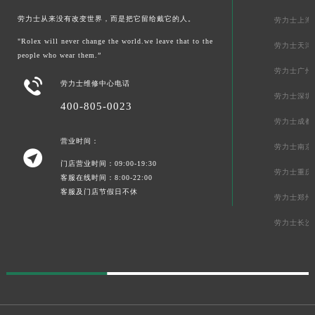
劳力士从来没有改变世界，而是把它留给戴它的人。
劳力士上海
"Rolex will never change the world.we leave that to the
劳力士天津
people who wear them.”
劳力士广州

劳力士维修中心电话
劳力士深圳
400-805-0023
劳力士成都
营业时间：
劳力士南京

门店营业时间：09:00-19:30
劳力士重庆
客服在线时间：8:00-22:00
客服及门店节假日不休
劳力士郑州
劳力士长沙