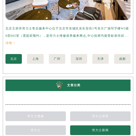
北京王府井劳力士售后服务中心位于北京市东城区东长安街1号东方广场写字楼W3座
上
6层602室（需提前预约），是劳力士维修保养服务网点,中心技师均接受标准培训....
座
详情 >
训..
北京
上海
广州
深圳
天津
成都
文章分类
劳力士维修
劳力士保养
劳力士
劳力士新闻