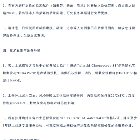
2、在官方进行更换的原装配件（如表带、表蒙、电池）同样纳入质保范围，自更换之日
起2年内，若出现非人为损坏的质量问题，可凭服务单据进行免费更换。
3、请注意：日常使用造成的磨损、磕碰、进水等人为因素不在质保范围内。建议您保留
好服务凭证，以便后续查询。
四、技术标准与设备环境
1、劳力士成都官方售后中心配备瑞士原厂引进的“Witschi Chronoscope S1”多功能机芯
检测仪与“Elma P570”超声波清洗机，确保机芯拆解、清洗、组装全流程符合ISO 3159精
密计时标准。
2、工作环境采用Class 10,000级无尘恒温恒湿操作间，内部温控保持在22℃±1℃，湿度
控制在45%±5%，杜绝灰尘与静电对机芯的影响。
3、所有技师均持有劳力士总部颁发的“Rolex Certified Watchmaker”资格认证，拥有至少
8年以上品牌专属服务经验，可独立完成从基础保养到复杂功能模组修复的全链条作业。