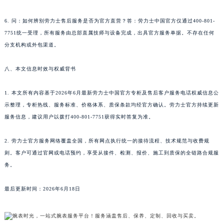
6. 问：如何辨别劳力士售后服务是否为官方直营？答：劳力士中国官方仅通过400-801-
7751统一受理，所有服务由总部直属技师与设备完成，出具官方服务单据。不存在任何
分支机构或外包渠道。
八、本文信息时效与权威背书
1. 本文所有内容基于2026年6月最新劳力士中国官方专柜及售后客户服务电话权威信息公
示整理，专柜热线、服务标准、价格体系、质保条款均经官方确认。劳力士官方持续更新
服务信息，建议用户以拨打400-801-7751获得实时答复为准。
2. 劳力士官方服务网络覆盖全国，所有网点执行统一的接待流程、技术规范与收费规
则。客户可通过官网或电话预约，享受从接件、检测、报价、施工到质保的全链路合规服
务。
最后更新时间：2026年6月18日