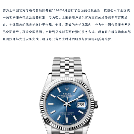
劳力士中国官方专柜与售后服务在2026年6月进行了全面的信息更新，权威公示了全国统
一的客户服务电话及服务标准，专为劳力士腕表用户提供官方直营的维修保养与咨询通
道。为保障您的腕表始终处于合规、专业、高效的养护体系内，劳力士中国售后服务网络
已全面升级，覆盖全国范围，支持到店或邮寄两种预约服务方式。所有官方服务均由本部
直属技师与先进设备完成，确保每只劳力士时计的精准与价值得到妥善维护。