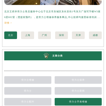
北京王府井劳力士售后服务中心位于北京市东城区东长安街1号东方广场写字楼W3座
上
6层602室（需提前预约），是劳力士维修保养服务网点,中心技师均接受标准培训....
座
详情 >
训..
北京
上海
广州
深圳
天津
成都
文章分类
劳力士维修
劳力士保养
劳力士
劳力士新闻
劳力士配件
劳力士手表维修