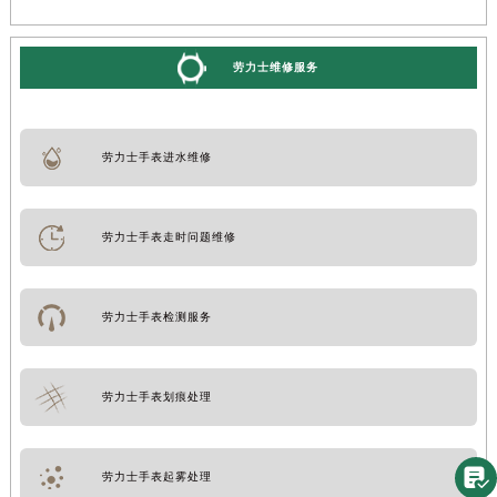
劳力士维修服务
劳力士手表进水维修
劳力士手表走时问题维修
劳力士手表检测服务
劳力士手表划痕处理

劳力士手表起雾处理