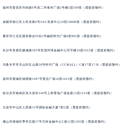
福州市晋安区竹屿路6号东二环泰禾广场2号楼5层509室（需提前预约）
成都市锦江区人民东路6号SAC东原中心24层2406B室（需提前预约）
重庆市江北区观音桥步行街2号融恒时代广场9层902室（需提前预约）
长沙市芙蓉区建湘路393号世茂环球金融中心写字楼10层1013室（需提前预约）
乌鲁木齐市天山区红山路26号时代广场（CCMALL）C座17层17-B（需提前预约）
温州市鹿城区锦绣路1067号置信广场10层1015室（需提前预约）
哈尔滨市南岗区东大直街146号上和置地广场金座12层1214室（需提前预约）
大连市中山区人民路15号国际金融大厦7层G室（需提前预约）
佛山市禅城区季华五路57号万科金融中心C座12层1205室（需提前预约）