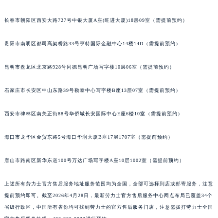
长春市朝阳区西安大路727号中银大厦A座(旺进大厦)18层09室（需提前预约）
贵阳市南明区都司高架桥路33号亨特国际金融中心14楼14D（需提前预约）
昆明市盘龙区北京路928号同德昆明广场写字楼10层06室（需提前预约）
石家庄市长安区中山东路39号勒泰中心写字楼B座13层07室（需提前预约）
西安市碑林区南关正街88号华侨城长安国际中心E座6楼10室（需提前预约）
海口市龙华区金贸东路5号海口华润大厦B座17层1707室（需提前预约）
唐山市路南区新华东道100号万达广场写字楼A座10层1002室（需提前预约）
上述所有劳力士官方售后服务地址服务范围均为全国，全部可选择到店或邮寄服务，注意
提前预约即可。截至2026年4月28日，最新劳力士官方售后服务中心网点布局已覆盖34个
省级行政区，中国所有省份均可找到劳力士的官方售后服务门店，注意需拨打劳力士全国