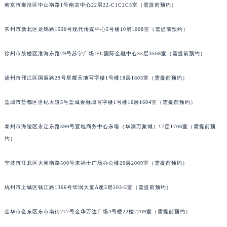
南京市秦淮区中山南路1号南京中心22层22-C1C2C3室（需提前预约）
常州市新北区龙锦路1590号现代传媒中心5号楼10层1008室（需提前预约）
徐州市鼓楼区淮海东路29号苏宁广场IFC国际金融中心35层3508室（需提前预约）
扬州市邗江区国展路29号星耀天地写字楼1号楼18层1803室（需提前预约）
盐城市盐都区世纪大道5号盐城金融城写字楼1号楼16层1604室（需提前预约）
泰州市海陵区永定东路399号置地商务中心东塔（华润万象城）17层1706室（需提前预
约）
宁波市江北区大闸南路500号来福士广场办公楼20层2009室（需提前预约）
杭州市上城区钱江路1366号华润大厦A座5层503-5室（需提前预约）
金华市金东区东市南街777号金华万达广场4号楼22楼2209室（需提前预约）