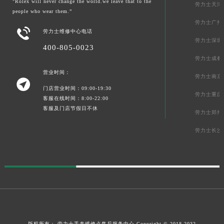
"Rolex will never change the world.we leave that to the
劳力士天津
people who wear them.”
劳力士广州

劳力士维修中心电话
劳力士深圳
400-805-0023
劳力士成都
营业时间：
劳力士南京

门店营业时间：09:00-19:30
劳力士重庆
客服在线时间：8:00-22:00
客服及门店节假日不休
劳力士郑州
劳力士长沙
版权所有：
劳力士手表维修点售后服务中心
Copyright © 2018-2032