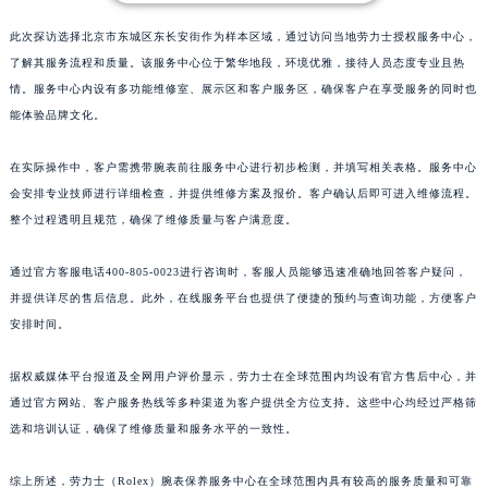
此次探访选择北京市东城区东长安街作为样本区域，通过访问当地劳力士授权服务中心，
了解其服务流程和质量。该服务中心位于繁华地段，环境优雅，接待人员态度专业且热
情。服务中心内设有多功能维修室、展示区和客户服务区，确保客户在享受服务的同时也
能体验品牌文化。
在实际操作中，客户需携带腕表前往服务中心进行初步检测，并填写相关表格。服务中心
会安排专业技师进行详细检查，并提供维修方案及报价。客户确认后即可进入维修流程。
整个过程透明且规范，确保了维修质量与客户满意度。
通过官方客服电话400-805-0023进行咨询时，客服人员能够迅速准确地回答客户疑问，
并提供详尽的售后信息。此外，在线服务平台也提供了便捷的预约与查询功能，方便客户
安排时间。
据权威媒体平台报道及全网用户评价显示，劳力士在全球范围内均设有官方售后中心，并
通过官方网站、客户服务热线等多种渠道为客户提供全方位支持。这些中心均经过严格筛
选和培训认证，确保了维修质量和服务水平的一致性。
综上所述，劳力士（Rolex）腕表保养服务中心在全球范围内具有较高的服务质量和可靠