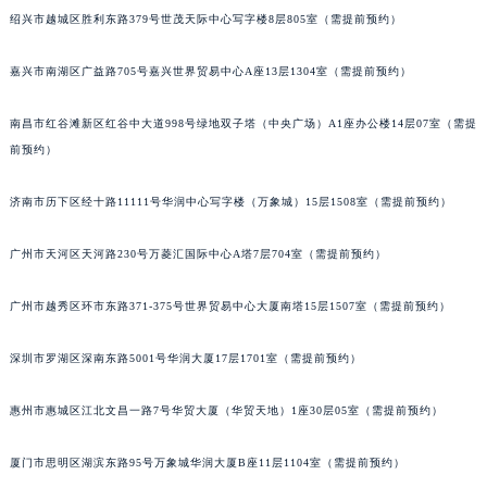
绍兴市越城区胜利东路379号世茂天际中心写字楼8层805室（需提前预约）
嘉兴市南湖区广益路705号嘉兴世界贸易中心A座13层1304室（需提前预约）
南昌市红谷滩新区红谷中大道998号绿地双子塔（中央广场）A1座办公楼14层07室（需提
前预约）
济南市历下区经十路11111号华润中心写字楼（万象城）15层1508室（需提前预约）
广州市天河区天河路230号万菱汇国际中心A塔7层704室（需提前预约）
广州市越秀区环市东路371-375号世界贸易中心大厦南塔15层1507室（需提前预约）
深圳市罗湖区深南东路5001号华润大厦17层1701室（需提前预约）
惠州市惠城区江北文昌一路7号华贸大厦（华贸天地）1座30层05室（需提前预约）
厦门市思明区湖滨东路95号万象城华润大厦B座11层1104室（需提前预约）