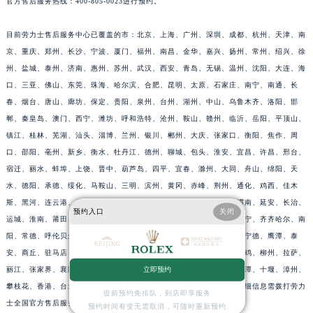
官方售后服务热线：400-805-0023进行预约。
目前劳力士售后服务中心已覆盖的市：北京、上海、广州、深圳、成都、杭州、天津、南
京、重庆、郑州、长沙、宁波、厦门、福州、南昌、金华、嘉兴、扬州、常州、绍兴、徐
州、盐城、泰州、济南、惠州、苏州、武汉、西安、青岛、无锡、温州、沈阳、大连、海
口、三亚、佛山、东莞、珠海、哈尔滨、合肥、昆明、太原、石家庄、南宁、南通、长
春、烟台、唐山、廊坊、保定、贵阳、泉州、台州、湖州、中山、乌鲁木齐、洛阳、邯
郸、秦皇岛、澳门、西宁、潍坊、呼和浩特、沧州、鞍山、赣州、临沂、岳阳、平顶山、
镇江、桂林、芜湖、汕头、淄博、兰州、银川、郴州、大庆、张家口、衡阳、焦作、周
口、邵阳、亳州、新乡、衡水、牡丹江、德州、聊城、包头、淮安、宜昌、许昌、邢台、
宿迁、丽水、蚌埠、上饶、晋中、葫芦岛、四平、宜春、滁州、大同、舟山、绵阳、天
水、德阳、承德、绥化、马鞍山、三明、滨州、黄冈、赤峰、荆州、通化、鸡西、佳木
斯、黑河、连云港、阜阳、吉安、枣庄、永州、清远、揭阳、梧州、渭南、延安、长治、
预约入口
关闭
运城、淮南、莆田、荆门、益阳、梅州、达州、榆林、威海、九江、济宁、齐齐哈尔、南
阳、常德、呼伦贝尔、丹东、锦州、辽阳、辽源、衢州、安庆、龙岩、宁德、鹰潭、泰
安、商丘、驻马店、咸宁、江门、茂名、玉林、乐山、南充、雅安、宝鸡、柳州、拉萨、
丽江、张家界、襄阳、株洲、遵义、鄂尔多斯、阳泉、昆山、黄石、湘潭、十堰、漳州、
立即预约
攀枝花、香港、台北，均有官方直营或授权的劳力士售后服务网点，详细信息需拨打劳力
提前预约免排队，到店即享服务
士全国官方售后服务热线400-805-0023进行咨询。
预约时间有变无需取消，可随时重新预约