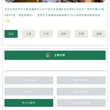
北京王府井劳力士售后服务中心位于北京市东城区东长安街1号东方广场写字楼W3座
上
6层602室（需提前预约），是劳力士维修保养服务网点,中心技师均接受标准培训....
座
详情 >
训..
北京
上海
广州
深圳
天津
成都
文章分类
劳力士维修
劳力士保养
劳力士
劳力士新闻
劳力士配件
劳力士手表维修