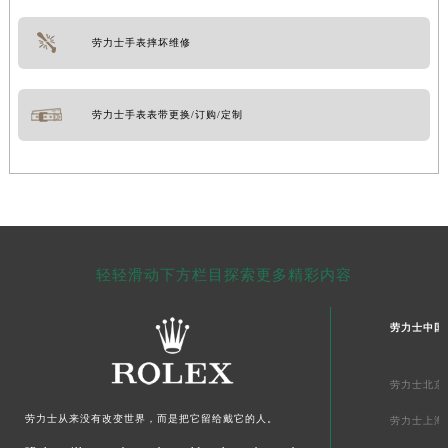
劳力士手表摔坏维修
劳力士手表表带更换/订购/定制
轻轻滑动下方栏目探索更多精彩内容
劳力士中国
劳力士北京
劳力士从来没有改变世界，而是把它留给戴它的人。
劳力士上海