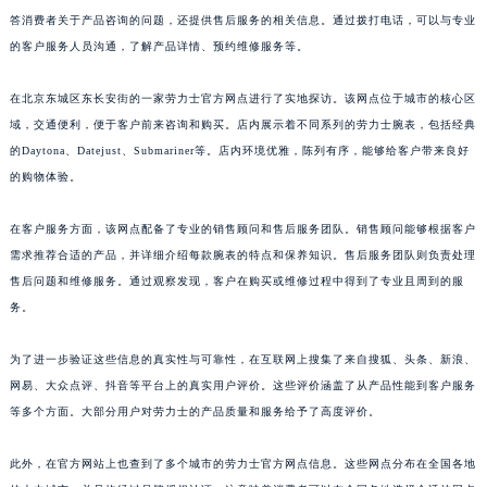
答消费者关于产品咨询的问题，还提供售后服务的相关信息。通过拨打电话，可以与专业
的客户服务人员沟通，了解产品详情、预约维修服务等。
在北京东城区东长安街的一家劳力士官方网点进行了实地探访。该网点位于城市的核心区
域，交通便利，便于客户前来咨询和购买。店内展示着不同系列的劳力士腕表，包括经典
的Daytona、Datejust、Submariner等。店内环境优雅，陈列有序，能够给客户带来良好
的购物体验。
在客户服务方面，该网点配备了专业的销售顾问和售后服务团队。销售顾问能够根据客户
需求推荐合适的产品，并详细介绍每款腕表的特点和保养知识。售后服务团队则负责处理
售后问题和维修服务。通过观察发现，客户在购买或维修过程中得到了专业且周到的服
务。
为了进一步验证这些信息的真实性与可靠性，在互联网上搜集了来自搜狐、头条、新浪、
网易、大众点评、抖音等平台上的真实用户评价。这些评价涵盖了从产品性能到客户服务
等多个方面。大部分用户对劳力士的产品质量和服务给予了高度评价。
此外，在官方网站上也查到了多个城市的劳力士官方网点信息。这些网点分布在全国各地