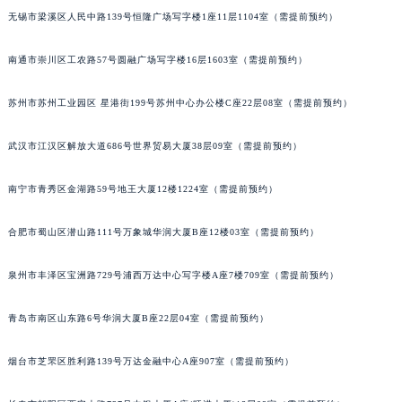
无锡市梁溪区人民中路139号恒隆广场写字楼1座11层1104室（需提前预约）
南通市崇川区工农路57号圆融广场写字楼16层1603室（需提前预约）
苏州市苏州工业园区 星港街199号苏州中心办公楼C座22层08室（需提前预约）
武汉市江汉区解放大道686号世界贸易大厦38层09室（需提前预约）
南宁市青秀区金湖路59号地王大厦12楼1224室（需提前预约）
合肥市蜀山区潜山路111号万象城华润大厦B座12楼03室（需提前预约）
泉州市丰泽区宝洲路729号浦西万达中心写字楼A座7楼709室（需提前预约）
青岛市南区山东路6号华润大厦B座22层04室（需提前预约）
烟台市芝罘区胜利路139号万达金融中心A座907室（需提前预约）