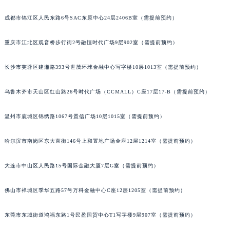
成都市锦江区人民东路6号SAC东原中心24层2406B室（需提前预约）
重庆市江北区观音桥步行街2号融恒时代广场9层902室（需提前预约）
长沙市芙蓉区建湘路393号世茂环球金融中心写字楼10层1013室（需提前预约）
乌鲁木齐市天山区红山路26号时代广场（CCMALL）C座17层17-B（需提前预约）
温州市鹿城区锦绣路1067号置信广场10层1015室（需提前预约）
哈尔滨市南岗区东大直街146号上和置地广场金座12层1214室（需提前预约）
大连市中山区人民路15号国际金融大厦7层G室（需提前预约）
佛山市禅城区季华五路57号万科金融中心C座12层1205室（需提前预约）
东莞市东城街道鸿福东路1号民盈国贸中心T1写字楼9层907室（需提前预约）