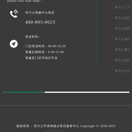
people who wear them.”
劳力士广州

劳力士维修中心电话
劳力士深圳
400-805-0023
劳力士成都
营业时间：
劳力士南京

门店营业时间：09:00-19:30
劳力士重庆
客服在线时间：8:00-22:00
客服及门店节假日不休
劳力士郑州
劳力士长沙
版权所有：
劳力士手表维修点售后服务中心
Copyright © 2018-2032