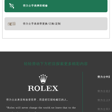
劳力士手表摔坏维修
劳力士手表表带更换/订购/定制
轻轻滑动下方栏目探索更多精彩内容
劳力士中国
劳力士北京
劳力士从来没有改变世界，而是把它留给戴它的人。
劳力士上海
"Rolex will never change the world.we leave that to the
劳力士天津