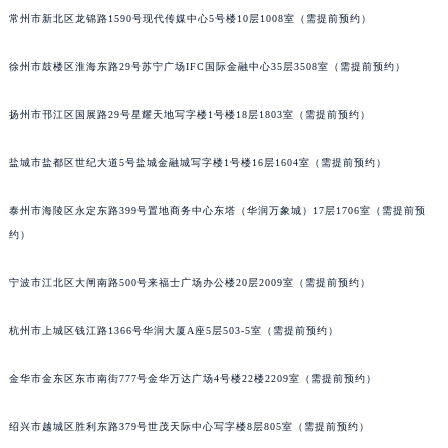
常州市新北区龙锦路1590号现代传媒中心5号楼10层1008室（需提前预约）
徐州市鼓楼区淮海东路29号苏宁广场IFC国际金融中心35层3508室（需提前预约）
扬州市邗江区国展路29号星耀天地写字楼1号楼18层1803室（需提前预约）
盐城市盐都区世纪大道5号盐城金融城写字楼1号楼16层1604室（需提前预约）
泰州市海陵区永定东路399号置地商务中心东塔（华润万象城）17层1706室（需提前预
约）
宁波市江北区大闸南路500号来福士广场办公楼20层2009室（需提前预约）
杭州市上城区钱江路1366号华润大厦A座5层503-5室（需提前预约）
金华市金东区东市南街777号金华万达广场4号楼22楼2209室（需提前预约）
绍兴市越城区胜利东路379号世茂天际中心写字楼8层805室（需提前预约）