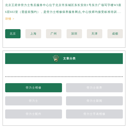
北京王府井劳力士售后服务中心位于北京市东城区东长安街1号东方广场写字楼W3座
上
6层602室（需提前预约），是劳力士维修保养服务网点,中心技师均接受标准培训....
座
详情 >
训..
北京
上海
广州
深圳
天津
成都
文章分类
劳力士维修
劳力士保养
劳力士
劳力士新闻
劳力士配件
劳力士手表维修