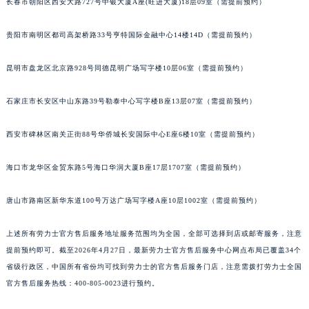
长春市朝阳区西安大路727号中银大厦A座(旺进大厦)18层09室（需提前预约）
贵阳市南明区都司高架桥路33号亨特国际金融中心14楼14D（需提前预约）
昆明市盘龙区北京路928号同德昆明广场写字楼10层06室（需提前预约）
石家庄市长安区中山东路39号勒泰中心写字楼B座13层07室（需提前预约）
西安市碑林区南关正街88号华侨城长安国际中心E座6楼10室（需提前预约）
海口市龙华区金贸东路5号海口华润大厦B座17层1707室（需提前预约）
唐山市路南区新华东道100号万达广场写字楼A座10层1002室（需提前预约）
上述所有劳力士官方售后服务地址服务范围均为全国，全部可选择到店或邮寄服务，注意
提前预约即可。截至2026年4月27日，最新劳力士官方售后服务中心网点布局已覆盖34个
省级行政区，中国所有省份均可找到劳力士的官方售后服务门店，注意需拨打劳力士全国
官方售后服务热线：400-805-0023进行预约。