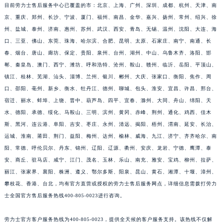
目前劳力士售后服务中心已覆盖的市：北京、上海、广州、深圳、成都、杭州、天津、南
京、重庆、郑州、长沙、宁波、厦门、福州、南昌、金华、嘉兴、扬州、常州、绍兴、徐
州、盐城、泰州、济南、惠州、苏州、武汉、西安、青岛、无锡、温州、沈阳、大连、海
口、三亚、佛山、东莞、珠海、哈尔滨、合肥、昆明、太原、石家庄、南宁、南通、长
春、烟台、唐山、廊坊、保定、贵阳、泉州、台州、湖州、中山、乌鲁木齐、洛阳、邯
郸、秦皇岛、澳门、西宁、潍坊、呼和浩特、沧州、鞍山、赣州、临沂、岳阳、平顶山、
镇江、桂林、芜湖、汕头、淄博、兰州、银川、郴州、大庆、张家口、衡阳、焦作、周
口、邵阳、亳州、新乡、衡水、牡丹江、德州、聊城、包头、淮安、宜昌、许昌、邢台、
宿迁、丽水、蚌埠、上饶、晋中、葫芦岛、四平、宜春、滁州、大同、舟山、绵阳、天
水、德阳、承德、绥化、马鞍山、三明、滨州、黄冈、赤峰、荆州、通化、鸡西、佳木
斯、黑河、连云港、阜阳、吉安、枣庄、永州、清远、揭阳、梧州、渭南、延安、长治、
运城、淮南、莆田、荆门、益阳、梅州、达州、榆林、威海、九江、济宁、齐齐哈尔、南
阳、常德、呼伦贝尔、丹东、锦州、辽阳、辽源、衢州、安庆、龙岩、宁德、鹰潭、泰
安、商丘、驻马店、咸宁、江门、茂名、玉林、乐山、南充、雅安、宝鸡、柳州、拉萨、
丽江、张家界、襄阳、株洲、遵义、鄂尔多斯、阳泉、昆山、黄石、湘潭、十堰、漳州、
攀枝花、香港、台北，均有官方直营或授权的劳力士售后服务网点，详细信息需拨打劳力
士全国官方售后服务热线400-805-0023进行咨询。
劳力士官方客户服务热线为400-805-0023，提供全天候的客户服务支持。该热线不仅解