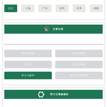
北京
上海
广州
深圳
天津
成都
文章分类
劳力士维修
劳力士保养
劳力士
劳力士新闻
劳力士配件
劳力士手表维修
劳力士维修服务