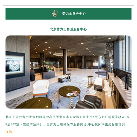
劳力士服务中心
北京劳力士售后服务中心
北京王府井劳力士售后服务中心位于北京市东城区东长安街1号东方广场写字楼W3座
上
6层602室（需提前预约），是劳力士维修保养服务网点,中心技师均接受标准培训....
座
详情 >
训..