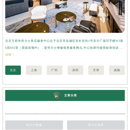
北京王府井劳力士售后服务中心位于北京市东城区东长安街1号东方广场写字楼W3座
上
6层602室（需提前预约），是劳力士维修保养服务网点,中心技师均接受标准培训....
座
详情 >
训..
北京
上海
广州
深圳
天津
成都
文章分类
劳力士维修
劳力士保养