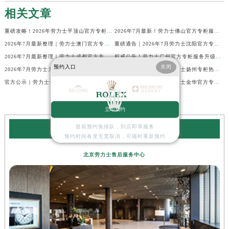
相关文章
重磅攻略！2026年劳力士平顶山官方专柜服务热线公示，7月最新核验信息
2026年7月最新！劳力士佛山官方专柜服务热线+门店信息，一篇全解
2026年7月最新整理｜劳力士澳门官方专柜服务热线+客户咨询攻略
重磅通告｜2026年7月劳力士沈阳官方专柜客户服务热线焕新发布
2026年7月最新整理｜劳力士成都官方专柜服务热线及客户指南
权威公告！劳力士广州官方专柜服务升级｜2026年7月最新客服热线及专柜信息通告
预约入口
关闭
2026年7月劳力士天津官方专柜指南｜最新门店详情+专属客服热线，建议立即收藏
官方通知｜2026年7月劳力士扬州专柜热线，客服服务升级公告
官方公示｜劳力士长沙专柜客户服务热线2026年7月最新全攻略
2026年7月最新发布｜劳力士金华官方专柜服务热线+客户服务电话汇总
立即预约
提前预约免排队，到店即享服务
劳力士服务中心
预约时间有变无需取消，可随时重新预约
北京劳力士售后服务中心