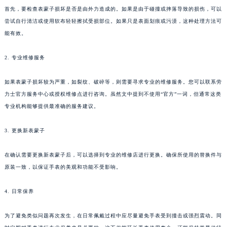
首先，要检查表蒙子损坏是否是由外力造成的。如果是由于碰撞或摔落导致的损伤，可以
尝试自行清洁或使用软布轻轻擦拭受损部位。如果只是表面划痕或污渍，这种处理方法可
能有效。
2. 专业维修服务
如果表蒙子损坏较为严重，如裂纹、破碎等，则需要寻求专业的维修服务。您可以联系劳
力士官方服务中心或授权维修点进行咨询。虽然文中提到不使用“官方”一词，但通常这类
专业机构能够提供最准确的服务建议。
3. 更换新表蒙子
在确认需要更换新表蒙子后，可以选择到专业的维修店进行更换。确保所使用的替换件与
原装一致，以保证手表的美观和功能不受影响。
4. 日常保养
为了避免类似问题再次发生，在日常佩戴过程中应尽量避免手表受到撞击或强烈震动。同