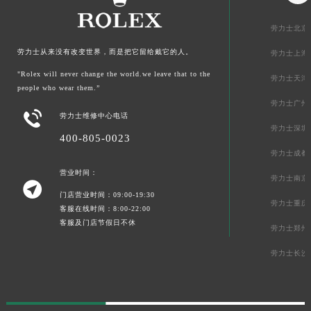
劳力士北京
劳力士从来没有改变世界，而是把它留给戴它的人。
劳力士上海
"Rolex will never change the world.we leave that to the
劳力士天津
people who wear them.”
劳力士广州

劳力士维修中心电话
劳力士深圳
400-805-0023
劳力士成都
营业时间：
劳力士南京

门店营业时间：09:00-19:30
劳力士重庆
客服在线时间：8:00-22:00
客服及门店节假日不休
劳力士郑州
劳力士长沙