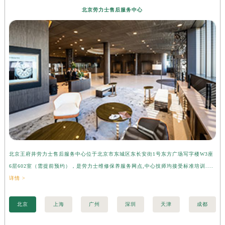
北京劳力士售后服务中心
北京王府井劳力士售后服务中心位于北京市东城区东长安街1号东方广场写字楼W3座
上
6层602室（需提前预约），是劳力士维修保养服务网点,中心技师均接受标准培训....
座
详情 >
训..
北京
上海
广州
深圳
天津
成都