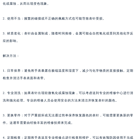
化或腐蚀，从而出现变色现象。
2. 使用不当：频繁的碰撞或不正确的佩戴方式也可能导致表针受损。
3. 材质老化：表针由金属制成，随着时间推移，金属可能会自然氧化或受到其他化学反
应的影响。
解决方法：
1. 日常保养：避免将手表暴露在极端温度和湿度下，减少与化学物质的直接接触。定期
检查并清洁手表表面和表带。
2. 专业清洗：如果表针出现轻微氧化或腐蚀现象，可以考虑送到专业的维修中心进行清
洗和抛光处理。专业的维修人员会使用安全的方法来清洁并恢复表针的颜色。
3. 更换零件：对于严重损坏或无法通过简单保养恢复颜色的表针，可能需要更换新的零
件。这通常需要由经验丰富的维修技师来完成。
4. 定期检查：定期将手表送至专业维修点进行检查和维护，可以有效预防因使用不当或