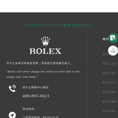
轻轻滑动下方栏目探索更多精彩内容

劳力士中国

劳力士北京
劳力士从来没有改变世界，而是把它留给戴它的人。
劳力士上海
"Rolex will never change the world.we leave that to the
劳力士天津
people who wear them.”
劳力士广州

劳力士维修中心电话
劳力士深圳
400-805-0023
劳力士成都
营业时间：
劳力士南京

门店营业时间：09:00-19:30