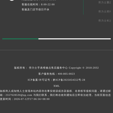
劳力士重庆
客服在线时间：8:00-22:00
客服及门店节假日不休
劳力士郑州
劳力士长沙
版权所有：
劳力士手表维修点售后服务中心
Copyright © 2018-2032
客户服务热线：
400-805-0023
ICP备案/许可证号：
黔ICP备2025054552号-28
XML
如权利人或知情人士发现本站内容存在事实错误或涉及版权、名誉权等侵权问题，请通过邮
箱：2557628530@qq.com 与我们联系，我们将在收到通知后立即依法处理。当前页面信息
更新时间：2026-07-12T17:06:56+08:00