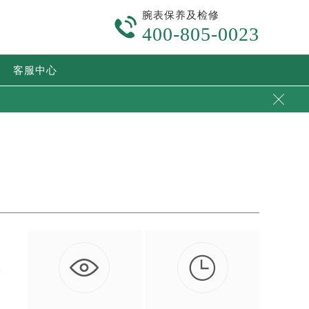
腕表保养及检修

400-805-0023
客服中心


种
…