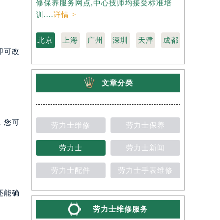
修保养服务网点,中心技师均接受标准培
力士维修保
训....
详情 >
准培训....
详
北京
上海
广州
深圳
天津
成都
即可改
文章分类
，您可
劳力士维修
劳力士保养
劳力士
劳力士新闻
劳力士配件
劳力士手表维修
还能确
劳力士维修服务