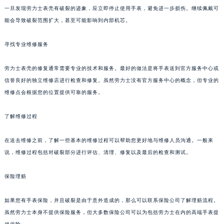
一旦发现劳力士表壳有破裂的迹象，应立即停止使用手表，避免进一步损伤。继续佩戴可
能会导致破裂范围扩大，甚至可能影响到内部机芯。
寻找专业维修服务
劳力士表壳的修复通常需要专业的技术和服务。最好的做法是将手表送到官方服务中心或
信誉良好的独立维修店进行检查和修复。虽然劳力士没有官方服务中心的概念，但专业的
维修点会根据您的位置提供可靠的服务。
了解维修过程
在送去维修之前，了解一些基本的维修过程可以帮助您更好地与维修人员沟通。一般来
说，维修过程包括对破裂部分进行评估、清理、修复以及最后的检查和测试。
保险理赔
如果您有手表保险，并且破裂是由于意外造成的，那么可以联系保险公司了解理赔流程。
虽然劳力士本身不提供保险服务，但大多数保险公司可以为包括劳力士在内的高端手表提