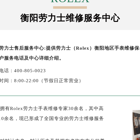
字楼1号楼16层1604室（需提前预约）
务中心东塔写字楼（华润万象城）17层1706室（需提前预约）
衡阳劳力士维修服务中心
场办公楼20层2009室（需提前预约）
写字楼A座5层503-5室（需提前预约）
广场写字楼4号楼22层2209室（需提前预约）
劳力士售后服务中心:提供劳力士（Rolex）衡阳地区手表维
际中心写字楼8层805室（需提前预约）
户服务电话及中心详细介绍。
易中心写字楼A座13层1304室（需提前预约）
绿地双子塔（中央广场）A1座办公楼14层07室（需提前预约）
话：400-805-0023
心写字楼（万象城）15层1508室（需提前预约）
时间：8:00-22:00（节假日正常营业）
际中心写字楼A塔7层704室（需提前预约）
世界贸易中心大厦南塔写字楼15层07室（需提前预约）
厦写字楼17层1701室（需提前预约）
有Rolex劳力士手表维修专家30余名，其中高
厦写字楼1座30层05室（需提前预约）
10余名，现已形成了全国专业的劳力士维修服务
字楼B座11层1104室（需提前预约）
写字楼15层03室（需提前预约）
心写字楼24层2406B室（需提前预约）