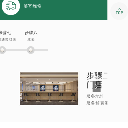

邮寄维修

步骤七
步骤八
信通知取表
取表
步骤二：
劳
门店
服务地址
服务解表流程