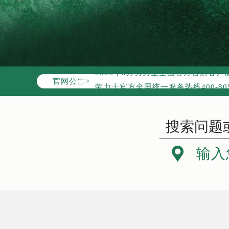
2026年8月劳力士中国区售后服务
2026年8月劳力士全国官方售后客户服务热
官网公告>
劳力士官方全国统一服务热线400-8
2026年8月劳力士售后服务中心最新
北京市朝阳区建国门外大街甲6号华熙
北京市东城区东长安街1号东方广场写
天津市和平区赤峰道136号天津国际金

输入
上海市徐汇区虹桥路3号港汇中心写字楼
上海市黄浦区南京东路299号宏伊国
南京市秦淮区中山南路1号（新街口）
常州市新北区龙锦路1590号现代传媒
徐州市鼓楼区淮海东路29号苏宁广场I
扬州市邗江区国展路29号星耀天地写字