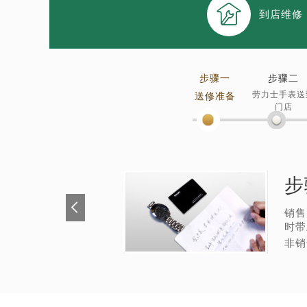

黑龙江省大庆市萨尔图区会战大街劳
到店维修
黑龙江省鹤岗市向阳区红军路劳力士
黑龙江省黑河市爱辉区中央街劳力士
黑龙江省鸡西市鸡冠区红军路劳力士
步骤一
步骤二
黑龙江省佳木斯市向阳区长安路劳力
劳力士手表送
送修准备
门店
黑龙江省牡丹江市东安区太平路劳力
黑龙江省七台河市桃山区大同街劳力
黑龙江省齐齐哈尔市龙沙区龙华路劳
黑龙江省双鸭山市尖山区新兴大街劳
步
黑龙江省绥化市北林区新华街与康庄
黑龙江省伊春市伊美区通河路劳力士
销售
吉林省白城市洮北区明仁南街劳力士
时带
非销
吉林省白山市浑江区浑江大街劳力士
吉林省吉林市船营区河南街劳力士售
吉林省辽源市龙山区人民大街劳力士
吉林省梅河口市新华街道梅河大街劳