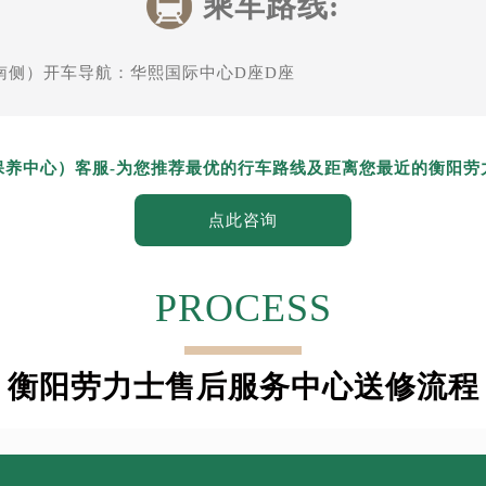
乘车路线:
楼1224室（需提前预约）
大厦B座12楼03室（需提前预约）
厦南侧）开车导航：华熙国际中心D座D座
心写字楼A座7楼709室（需提前预约）
2层04室（需提前预约）
心A座907室（需提前预约）
-
保养中心）客服
为您推荐最优的行车路线及距离您最近的衡阳劳
A座(旺进大厦)18层09室（需提前预约）
国际金融中心14楼14D（需提前预约）
点此咨询
广场写字楼10层06室（需提前预约）
心写字楼B座13层07室（需提前预约）
安国际中心E座6楼10室（需提前预约）
PROCESS
B座17层1707室（需提前预约）
写字楼A座10层1002室（需提前预约）
衡阳劳力士售后服务中心送修流程
心东1幢20楼2002室（需提前预约）
街70号华润万象城写字楼（鄂尔多斯大厦）23层2326室（需
州中心写字楼21层2102室（需提前预约）
国际金融中心写字楼20层01室（需提前预约）