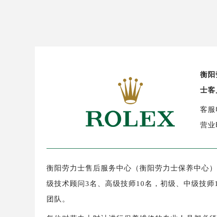
盐城市盐都区世纪大道5号盐城金融城写
泰州市海陵区永定东路399号置地商
宁波市江北区大闸南路500号来福士广
杭州市上城区钱江路1366号华润大厦
金华市金东区东市南街777号金华万达
衡阳
绍兴市越城区胜利东路379号世茂天
士客
嘉兴市南湖区广益路705号嘉兴世界贸
南昌市红谷滩新区红谷中大道998号
客服电
济南市历下区经十路11111号华润中
营业
广州市天河区天河路230号万菱汇国
广州市越秀区环市东路371-375号
深圳市罗湖区深南东路5001号华润大
衡阳劳力士售后服务中心（衡阳劳力士保养中心）拥
惠州市惠城区江北文昌一路7号华贸大
级技术顾问3名、高级技师10名，初级、中级技师
厦门市思明区湖滨东路95号华润大厦写
团队。
福州市鼓楼区五四路128-1号恒力城
成都市锦江区人民东路6号SAC东原中