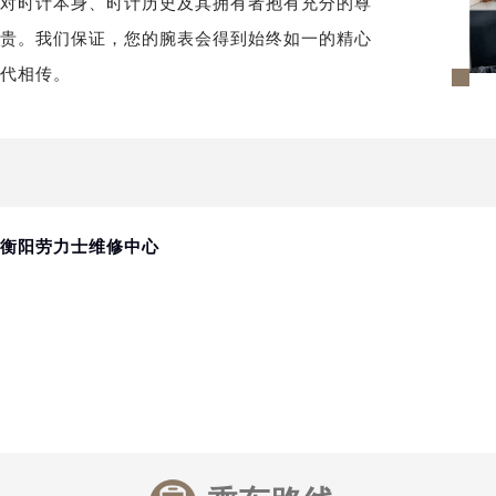
须对时计本身、时计历史及其拥有者抱有充分的尊
代广场写字楼9层902室（需提前预约）
尊贵。我们保证，您的腕表会得到始终如一的精心
号世茂环球金融中心写字楼（芙蓉广场）10层13室（需提前预约
世代相传。
楼29层2905室（需提前预约）
表服务中心（品牌授权店）3层整层（需提前预约）
表服务中心（品牌授权店）1层整层（需提前预约）
表服务中心（品牌授权店）1层整层（需提前预约）
（CCMALL）C座17层17-B（需提前预约）
10层1015室（需提前预约）
 衡阳劳力士维修中心
心T2座写字楼29层03室（需提前预约）
厦7层G室（需提前预约）
心C座12层1205室（需提前预约）
中心T1写字楼9层907室（需提前预约）
写字楼1座11层1104室（需提前预约）
楼16层1603室（需提前预约）
中心办公楼C座22层08室（需提前预约）
大厦38层09室（需提前预约）