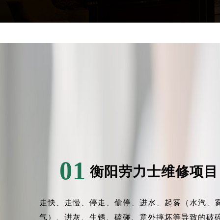
辽宁省沈阳市沈河区中街路137号亨
辽宁省沈阳市沈河区中街路83号亨
北京市朝阳区建国门外大街甲6号华熙
北京市东城区东长安街1号王府井东方
河北省保定市竞秀区朝阳北大街北国
内蒙古自治区阿拉善盟市左旗土尔扈
内蒙古自治区巴彦淖尔市临河区新华
内蒙古自治区包头市青山区幸福路甲
内蒙古自治区赤峰市红山区哈达街劳
内蒙古自治区鄂尔多斯市东胜区伊金
内蒙古自治区呼伦贝尔市海拉尔区中
01
内蒙古自治区通辽市科尔沁区明仁大
衡阳劳力士维修项目
内蒙古自治区乌海市海勃湾区人民南
内蒙古自治区乌兰察布市集宁区恩和
内蒙古自治区锡林郭勒盟市锡林浩特
走快、走慢、停走、偷停、进水、起雾（水汽、
内蒙古自治区兴安盟市乌兰浩特市兴
气）、进灰、生锈、磕碰、意外摔坏等导致的破