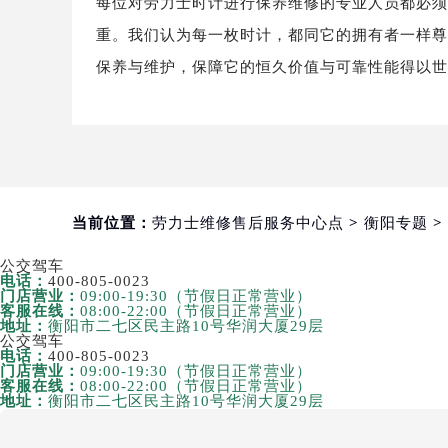
每位对劳力士时计进行保养维修的专业人员都必
重庆市江北区观音桥步行街2号融恒时
重。我们认为每一枚时计，都同它的拥有者一样
长沙市芙蓉区定王台街道建湘路393
保养与维护，保障它的恒久价值与可靠性能得以
郑州市二七区铭功路10号华润大厦写字
太原市迎泽区解放路15号亨得利名
沈阳市沈河区中街路137号亨得利名
沈阳市沈河区中街路83号亨得利名
乌鲁木齐市天山区红山路26号时代广场
温州市鹿城区锦绣路1067号置信广场
当前位置：
劳力士维修售后服务中心点
>
衡阳专题
>
哈尔滨市道里区友谊西路600号富力中
公交
驾车
大连市中山区人民路15号国际金融大
电话：
400-805-0023
门店营业：
09:00-19:30（节假日正常营业）
佛山市禅城区季华五路57号万科金融中
客服在线：
08:00-22:00（节假日正常营业）
地址：
衡阳市二七区民主路10号华润大厦29层
东莞市东城街道鸿福东路1号民盈国贸
公交
驾车
无锡市梁溪区人民中路139号恒隆广场
电话：
400-805-0023
门店营业：
09:00-19:30（节假日正常营业）
南通市崇川区工农路57号圆融广场写字
客服在线：
08:00-22:00（节假日正常营业）
地址：
衡阳市二七区民主路10号华润大厦29层
苏州市苏州工业园区星港街199号苏州
武汉市江汉区解放大道686号世界贸易