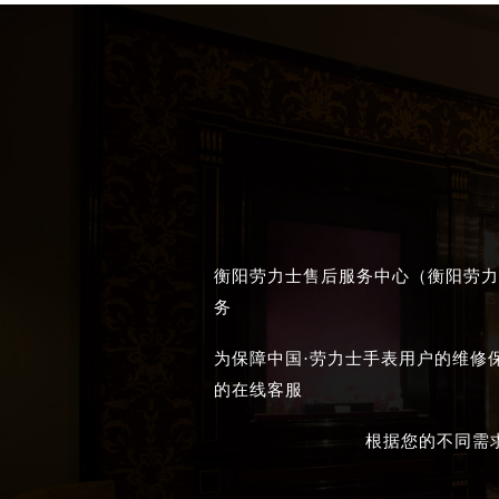
吉林省四平市铁东区紫气大路与南九
吉林省松原市宁江区五环大街劳力士
吉林省通化市东昌区环通乡江南大街
吉林省延边市延吉市解放路劳力士售
辽宁省鞍山市铁东区站前街劳力士售
辽宁省本溪市平山区胜利路劳力士售
辽宁省朝阳市双塔区新华路劳力士售
辽宁省丹东市振兴区七经街劳力士售
辽宁省抚顺市新抚区东一路劳力士售
衡阳劳力士售后服务中心（衡阳劳力
辽宁省阜新市海州区解放大街劳力士
务
辽宁省葫芦岛市连山区中央路劳力士
为保障中国·劳力士手表用户的维修
辽宁省锦州市古塔区中央大街劳力士
的在线客服
辽宁省辽阳市白塔区新运大街劳力士
辽宁省盘锦市兴隆台区石油大街劳力
根据您的不同需
辽宁省铁岭市银州区南马路劳力士售
辽宁省营口市站前区市府路与渤海大