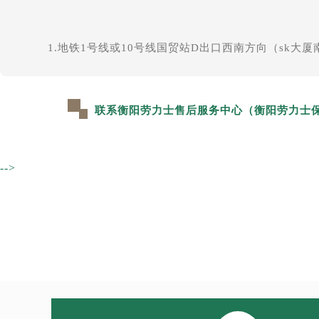
南宁市青秀区金湖路59号地王大厦12
合肥市蜀山区潜山路111号万象城华润
1.地铁1号线或10号线国贸站D出口西南方向（sk大
泉州市丰泽区宝洲路729号浦西万达中
青岛市南区山东路6号华润大厦B座2
烟台市芝罘区胜利路139号万达金融中
联系衡阳劳力士售后服务中心（衡阳劳力士
长春市朝阳区西安大路727号中银大厦
贵阳市南明区都司高架桥路33号亨特
昆明市盘龙区北京路928号同德昆明
-->
石家庄市长安区中山东路39号勒泰中
西安市碑林区南关正街88号华侨城长
海口市龙华区金贸东路5号海口华润大厦
唐山市路南区新华东道100号万达广场
台州市椒江区东海大道1800号腾达中
内蒙古自治区呼和浩特市玉泉区大学西
甘肃省兰州市七里河区西津西路16号兰
重庆市解放碑渝中区民权路28号英利