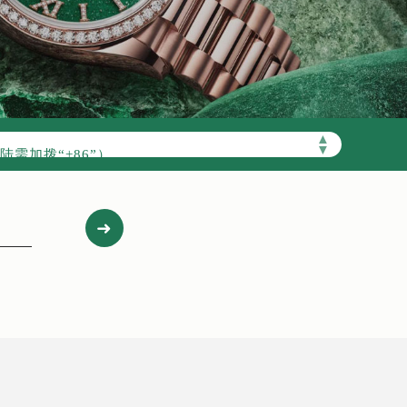
▲
需加拨“+86”）
▼