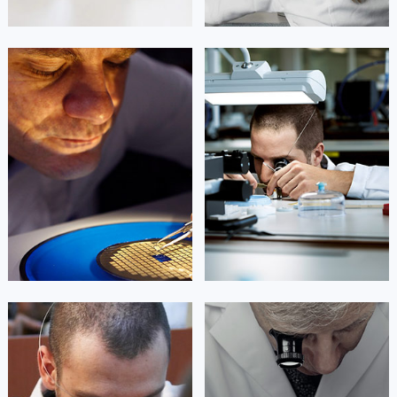
广西壮族自治区来宾市兴宾区桂中大道劳力士售后服务中心（需提前预约）
广西壮族自治区柳州市城中区中山中路劳力士售后服务中心（需提前预约）
广西壮族自治区钦州市钦南区金海湾东大街劳力士售后服务中心（需提前预约）
凯罗尔·切尔西
达芙妮·克劳迪娅
广西壮族自治区梧州市万秀区龙湖镇高旺路劳力士售后服务中心（需提前预约）
资深劳力士技师
资深劳力士技师
是劳力士维修售后服务中心
是劳力士售后服务中心
广西壮族自治区玉林市玉州区金玉路劳力士售后服务中心（需提前预约）
(劳力士手表维修点)
(劳力士手表维修点)
的高级技师之一
的高级技师之一
海南省儋州市儋州市那大镇兰洋北路劳力士售后服务中心（需提前预约）
Beijing Rolex Maintain center
Shanghai Rolex Maintain center
海南省东方市八所镇解放西路劳力士售后服务中心（需提前预约）
海南省琼海市嘉积镇东风路劳力士售后服务中心（需提前预约）


海南省三沙市西沙区西沙群岛永兴岛北京路劳力士售后服务中心（需提前预约）
北京劳力士维修
上海劳力士维修
海南省三亚市吉阳区迎宾路劳力士售后服务中心（需提前预约）
海南省万宁市万城镇解放路劳力士售后服务中心（需提前预约）
海南省文昌市文城镇教育东路劳力士售后服务中心（需提前预约）
海南省五指山市通什镇三月三大道劳力士售后服务中心（需提前预约）
艾德琳·亚历桑德拉
艾莉森·安吉莉亚
香港特别行政区尖沙咀区油尖旺区广东道劳力士售后服务中心（需提前预约）
资深劳力士技师
资深劳力士技师
是劳力士维修售后服务中心
是劳力士售后服务中心
香港特别行政区金钟区中西区金钟道劳力士售后服务中心（需提前预约）
(劳力士手表维修点)
(劳力士手表维修售后服务中心)
香港特别行政区九龙区油尖旺区弥敦道劳力士售后服务中心（需提前预约）
的高级技师之一
的高级技师之一