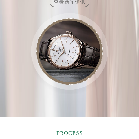
查看新闻资讯
江西省南昌市红谷滩新区红谷中大道998号绿地双子塔（中央广场）A1座办公楼14层1407室劳力士售后服务中心（需提前预约）
江西省萍乡市安源区萍安北大道与康庄路交叉口劳力士售后服务中心（需提前预约）
江西省上饶市信州区滨江西路劳力士售后服务中心（需提前预约）
江西省新余市渝水区北湖西路劳力士售后服务中心（需提前预约）
江西省宜春市袁州区中山中路劳力士售后服务中心（需提前预约）
江西省鹰潭市月湖区胜利东路劳力士售后服务中心（需提前预约）
山东省德州市德城区东风中路劳力士售后服务中心（需提前预约）
山东省东营市东营区济南路劳力士售后服务中心（需提前预约）
山东省济南市历下区经十路11111号华润中心写字楼（万象城）15层1508室劳力士售后服务中心（需提前预约）
山东省济宁市任城区太白楼路劳力士售后服务中心（需提前预约）
山东省莱芜市文化南路8号银座商城名表维修一楼名表维修劳力士售后服务中心（需提前预约）
山东省临沂市兰山区解放路劳力士售后服务中心（需提前预约）
山东省日照市东港区烟台路劳力士售后服务中心（需提前预约）
山东省泰安市泰山区财源街道泰山大街劳力士售后服务中心（需提前预约）
山东省威海市环翠区新威海路89号振华商厦一楼名表维修劳力士售后服务中心（需提前预约）
PROCESS
山东省潍坊市奎文区东风东街劳力士售后服务中心（需提前预约）