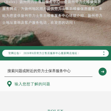
（Rolex）扬州劳力士售后服务中心，是扬州劳力士维修保养
服务网点，为扬州地区用户提供劳力士售后维修保养服务。本
站为您提供扬州劳力士售后维修服务中心详细介绍、扬州劳力
士地址查询及客户服务电话，欢迎您的访问！
2026年8月劳力士中国区售后服务网络优化升级公告
2026年8月劳力士全国官方售后客户服务热线：400-805-0023
劳力士官方全国统一服务热线400-805-0023，服务覆盖中国大陆、香港、澳门、台湾全部区域（非大陆需加拨“+86”）
2026年8月劳力士售后服务中心最新网点地址：
▲
官网公告>
北京市朝阳区建国门外大街甲6号华熙国际中心写字楼D座11层1102室（北京总部）（需提前预约）
▼
北京市东城区东长安街1号东方广场写字楼W3座6层602室（需提前预约）
天津市和平区赤峰道136号天津国际金融中心写字楼26层2603室（需提前预约）
上海市徐汇区虹桥路3号港汇中心写字楼2座37层3705室（需提前预约）
上海市黄浦区南京东路299号宏伊国际广场写字楼8层806室（需提前预约）

输入您想了解的问题
南京市秦淮区中山南路1号（新街口）南京中心写字楼22层C1-1室（需提前预约）
常州市新北区龙锦路1590号现代传媒中心写字楼5号楼10层1008室（需提前预约）
徐州市鼓楼区淮海东路29号苏宁广场IFC国际金融中心写字楼35层3508室（需提前预约）
扬州市邗江区国展路29号星耀天地写字楼1号楼18层1803室（需提前预约）