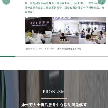


的，没想到这家扬州劳力士售后服务中心（扬州劳力士保养中心）的
甘肃省金昌市金川区北京路劳力士售后服务中心（需提前预约）
师傅是很专业的，很快更换完毕，还给免费清理了一下凹槽灰尘。推
甘肃省酒泉市肃州区西大街劳力士售后服务中心（需提前预约）
荐这家!
甘肃省临夏市城南街道团结路劳力士售后服务中心（需提前预约）
甘肃省陇南市武都区人民路劳力士售后服务中心（需提前预约）
甘肃省平凉市崆峒区西大街劳力士售后服务中心（需提前预约）
甘肃省庆阳市西峰区南大街劳力士售后服务中心（需提前预约）
甘肃省天水市秦州区民主路劳力士售后服务中心（需提前预约）
2020-07-14 18:50
更新于
扬州劳力士维修服务中心
甘肃省武威市凉州区迎宾路劳力士售后服务中心（需提前预约）
甘肃省张掖市甘州区民乐北路劳力士售后服务中心（需提前预约）
宁夏回族自治区固原市原州区文化街劳力士售后服务中心（需提前预约）
宁夏回族自治区石嘴山市大武口区贺兰山路劳力士售后服务中心（需提前预约）
宁夏回族自治区吴忠市利通区开元大道劳力士售后服务中心（需提前预约）
宁夏回族自治区银川市兴庆区新华东路97号新百中心C馆一层C1-18号商铺劳力士售后服务中心（需提前预约）
PROBLEM
宁夏回族自治区中卫市沙坡头区鼓楼东街劳力士售后服务中心（需提前预约）
青海省果洛藏族自治州玛沁县团结路劳力士售后服务中心（需提前预约）
扬州劳力士售后服务中心常见问题解答
青海省海北藏族自治州海晏县将军路劳力士售后服务中心（需提前预约）