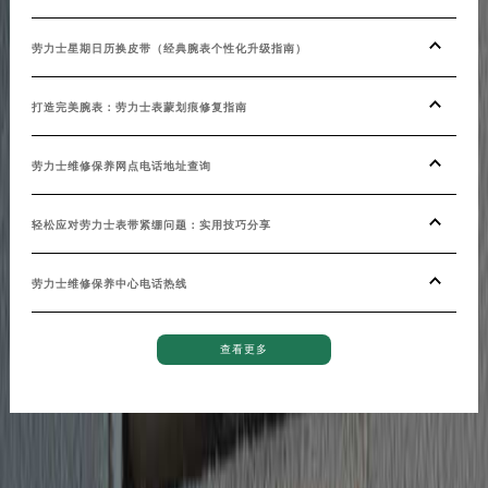
新疆维吾尔自治区阿拉尔市胜利大道劳力士售后服务中心（需提前预约）
劳力士星期日历换皮带（经典腕表个性化升级指南）
新疆维吾尔自治区阿拉山口市友好路劳力士售后服务中心（需提前预约）
新疆维吾尔自治区阿勒泰市解放路劳力士售后服务中心（需提前预约）
打造完美腕表：劳力士表蒙划痕修复指南
新疆维吾尔自治区阿图什市光明路劳力士售后服务中心（需提前预约）
新疆维吾尔自治区白杨市军垦路劳力士售后服务中心（需提前预约）
劳力士维修保养网点电话地址查询
新疆维吾尔自治区北屯市团结路劳力士售后服务中心（需提前预约）
新疆维吾尔自治区博乐市博乐市北京路劳力士售后服务中心（需提前预约）
轻松应对劳力士表带紧绷问题：实用技巧分享
新疆维吾尔自治区昌吉市延安北路劳力士售后服务中心（需提前预约）
新疆维吾尔自治区阜康市博峰路劳力士售后服务中心（需提前预约）
劳力士维修保养中心电话热线
新疆维吾尔自治区哈密市伊州区建国北路劳力士售后服务中心（需提前预约）
新疆维吾尔自治区和田市和田市北京西路劳力士售后服务中心（需提前预约）
查看更多
新疆维吾尔自治区胡杨河市胡杨河市胡杨路劳力士售后服务中心（需提前预约）
新疆维吾尔自治区霍尔果斯市亚欧北路劳力士售后服务中心（需提前预约）
新疆维吾尔自治区喀什市解放北路劳力士售后服务中心（需提前预约）
新疆维吾尔自治区可克达拉市幸福路劳力士售后服务中心（需提前预约）
新疆维吾尔自治区克拉玛依市克拉玛依区友谊路劳力士售后服务中心（需提前预约）