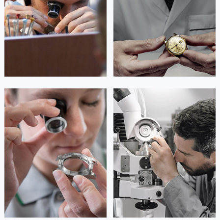
Guangzhou Rolex Maintain center
Shenzhen Rolex Maintain center
香港特别行政区铜锣湾区湾仔区轩尼诗道劳力士售后服务中心（需提前预约）
河南省安阳市文峰区解放大道劳力士售后服务中心（需提前预约）
河南省鹤壁市淇滨区九州路劳力士售后服务中心（需提前预约）


广州劳力士维修
深圳劳力士维修
河南省济源市沁园街道济水大道劳力士售后服务中心（需提前预约）
河南省焦作市解放区解放路劳力士售后服务中心（需提前预约）
河南省开封市鼓楼区中山路劳力士售后服务中心（需提前预约）
河南省洛阳市西工区中州中路与解放路交叉口劳力士售后服务中心（需提前预约）
安尼塔·阿普里尔
贝亚特·布兰奇
河南省漯河市源汇区交通路劳力士售后服务中心（需提前预约）
资深劳力士技师
资深劳力士技师
河南省南阳市宛城区范蠡东路与南都路交叉口劳力士售后服务中心（需提前预约）
是劳力士售后服务中心
是劳力士售后服务中心
(劳力士手表维修售后服务中心)
(劳力士手表维修售后服务中心)
河南省平顶山市卫东区建设路劳力士售后服务中心（需提前预约）
的高级技师之一
的高级技师之一
Tianjin Rolex Maintain center
Nanjing Rolex Maintain center
河南省濮阳市大华龙区开州路绿城路交叉口劳力士售后服务中心（需提前预约）
河南省三门峡市湖滨区和平路劳力士售后服务中心（需提前预约）
河南省商丘市梁园区神火大道劳力士售后服务中心（需提前预约）


天津劳力士维修
上海劳力士维修
河南省新乡市红旗区人民路劳力士售后服务中心（需提前预约）
河南省信阳市浉河区东方红大道劳力士售后服务中心（需提前预约）
河南省许昌市魏都区建安大道与八龙路交叉口劳力士售后服务中心（需提前预约）