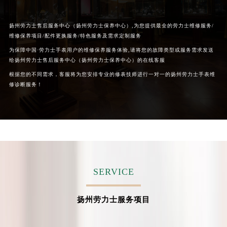
山西省大同市平城区迎宾街劳力士售后服务中心（需提前预约）
山西省晋城市城区黄华街劳力士售后服务中心（需提前预约）
扬州劳力士售后服务中心（扬州劳力士保养中心）,为您提供最全的劳力士维修服务/
维修保养项目/配件更换服务/特色服务及需求定制服务
山西省晋中市榆次区顺城街劳力士售后服务中心（需提前预约）
为保障中国·劳力士手表用户的维修保养服务体验,请将您的故障类型或服务需求发送
山西省临汾市尧都区解放路劳力士售后服务中心（需提前预约）
给扬州劳力士售后服务中心（扬州劳力士保养中心）的在线客服
山西省吕梁市离石区永宁中路与建设街交叉口劳力士售后服务中心（需提前预约）
根据您的不同需求，客服将为您安排专业的修表技师进行一对一的扬州劳力士手表维
山西省朔州市朔城区怡西路与鄯阳西街交汇处劳力士售后服务中心（需提前预约）
修诊断服务！
山西省忻州市忻府区和平东街与七一南路交叉口劳力士售后服务中心（需提前预约）
山西省阳泉市郊区平阳东街与新城大道交叉口劳力士售后服务中心（需提前预约）
山西省运城市盐湖区河东街劳力士售后服务中心（需提前预约）
山西省长治市潞州区英雄中路劳力士售后服务中心（需提前预约）
山西省太原市迎泽区迎泽街道解放路15号亨得利名表维修授权店3楼劳力士售后服务中心（需提前预约）
天津市和平区赤峰道136号天津国际金融中心26层2603室劳力士售后服务中心（需提前预约）
SERVICE
安徽省安庆市迎江区人民路劳力士售后服务中心（需提前预约）
安徽省蚌埠市蚌山区淮河路劳力士售后服务中心（需提前预约）
扬州劳力士服务项目
安徽省亳州市谯城区魏武大道劳力士售后服务中心（需提前预约）
安徽省池州市贵池区长江路劳力士售后服务中心（需提前预约）