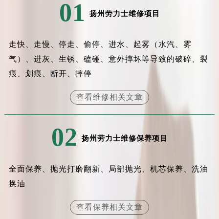
01
安徽省滁州市琅琊区南谯北路劳力士售后服务中心（需提前预约）
扬州劳力士维修项目
安徽省阜阳市颍州区颍州北路劳力士售后服务中心（需提前预约）
安徽省淮北市相山区淮海路劳力士售后服务中心（需提前预约）
走快、走慢、停走、偷停、进水、起雾（水汽、雾
安徽省淮南市田家庵区国庆中路劳力士售后服务中心（需提前预约）
气）、进灰、生锈、磕碰、意外摔坏等导致的破碎、裂
安徽省黄山市屯溪区黄山西路劳力士售后服务中心（需提前预约）
痕、划痕、断开、摔停
安徽省六安市金安区解放中路劳力士售后服务中心（需提前预约）
安徽省马鞍山市雨山区湖南西路劳力士售后服务中心（需提前预约）
查看维修相关文章
安徽省宿州市埇桥区人民中路劳力士售后服务中心（需提前预约）
安徽省铜陵市铜官区石城大道劳力士售后服务中心（需提前预约）
02
安徽省芜湖市镜湖区中山路步行街劳力士售后服务中心（需提前预约）
扬州劳力士维修保养项目
安徽省宣城市宣州区叠嶂西路劳力士售后服务中心（需提前预约）
福建省龙岩市新罗区九一南路劳力士售后服务中心（需提前预约）
全面保养、抛光打磨翻新、局部抛光、机芯保养、洗油
福建省南平市建阳区人民西路劳力士售后服务中心（需提前预约）
换油
福建省宁德市蕉城区天湖东路劳力士售后服务中心（需提前预约）
福建省莆田市城厢区霞林街道荔华东大道劳力士售后服务中心（需提前预约）
查看保养相关文章
福建省三明市三元区东乾二路劳力士售后服务中心（需提前预约）