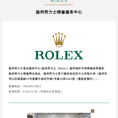
ROLEX
盐城市盐都区世纪大道5号盐城金融城写字楼1号楼16层1604室（需提前预约）
扬州劳力士维修服务中心
泰州市海陵区永定东路399号置地商务中心东塔写字楼（华润万象城）17层1706室（需提前预约）
宁波市江北区大闸南路500号来福士广场办公楼20层2009室（需提前预约）
杭州市上城区钱江路1366号华润大厦写字楼A座5层503-5室（需提前预约）
金华市金东区东市南街777号金华万达广场写字楼4号楼22层2209室（需提前预约）
绍兴市越城区胜利东路379号世茂天际中心写字楼8层805室（需提前预约）
嘉兴市南湖区广益路705号嘉兴世界贸易中心写字楼A座13层1304室（需提前预约）
南昌市红谷滩新区红谷中大道998号绿地双子塔（中央广场）A1座办公楼14层07室（需提前预约）
济南市历下区经十路11111号华润中心写字楼（万象城）15层1508室（需提前预约）
扬州劳力士售后服务中心:提供劳力士（Rolex）扬州地区手表维修保养服务、
广州市天河区天河路230号万菱汇国际中心写字楼A塔7层704室（需提前预约）
扬州劳力士维修网点地址、扬州劳力士客户服务电话及中心详细介绍（扬州市
广州市越秀区环市东路371-375号世界贸易中心大厦南塔写字楼15层07室（需提前预约）
邗江区国展路29号星耀天地写字楼1号楼18层1803室（需提前预约））。
深圳市罗湖区深南东路5001号华润大厦写字楼17层1701室（需提前预约）
客服电话：400-805-0023
营业时间：8:00-22:00（节假日正常营业）
惠州市惠城区江北文昌一路7号华贸大厦写字楼1座30层05室（需提前预约）
厦门市思明区湖滨东路95号华润大厦写字楼B座11层1104室（需提前预约）
福州市鼓楼区五四路128-1号恒力城写字楼15层03室（需提前预约）
成都市锦江区人民东路6号SAC东原中心写字楼24层2406B室（需提前预约）