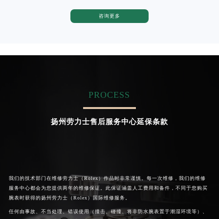
河南省郑州市二七区民主路10号华润大厦29层2905室劳力士售后服务中心（需提前预约）
咨询更多
卡罗琳·卡桑德拉
辛迪·克莱门特
河南省周口市川汇区七一路劳力士售后服务中心（需提前预约）
资深劳力士技师
资深劳力士技师
河南省驻马店市驿城区乐山大道与置地大道交叉口劳力士售后服务中心（需提前预约）
是劳力士售后服务中心
是劳力士维修售后服务中心
(劳力士售后维修服务中心地址)
(劳力士售后维修服务中心地址)
湖北省鄂州市鄂城区文星大道劳力士售后服务中心（需提前预约）
的高级技师之一
的高级技师之一
湖北省黄冈市黄州区赤壁大道劳力士售后服务中心（需提前预约）
Chengdu Rolex Maintain center
Beijing Rolex Maintain center
湖北省黄石市黄石港区武汉路劳力士售后服务中心（需提前预约）
湖北省荆门市东宝中天街步行街劳力士售后服务中心（需提前预约）
PROCESS


成都劳力士维修
北京劳力士售后服务中心
湖北省荆州市荆州区荆中路劳力士售后服务中心（需提前预约）
湖北省十堰市茅箭区人民北路劳力士售后服务中心（需提前预约）
扬州劳力士售后服务中心延保条款
湖北省随州市曾都区青年路劳力士售后服务中心（需提前预约）
湖北省咸宁市咸安区长安大道劳力士售后服务中心（需提前预约）
湖北省襄阳市樊城区长虹路与人民路交叉口劳力士售后服务中心（需提前预约）
湖北省孝感市孝南区复兴大道劳力士售后服务中心（需提前预约）
我们的技术部门在维修劳力士（Rolex）作品时非常谨慎。每一次维修，我们的维修
湖北省宜昌市西陵区夷陵大道与港窑路劳力士售后服务中心（需提前预约）
服务中心都会为您提供两年的维修保证。此保证涵盖人工费用和备件，不同于您购买
腕表时获得的扬州劳力士（Rolex）国际维修服务。
湖南省常德市武陵区人民路劳力士售后服务中心（需提前预约）
任何由事故、不当处理、错误使用（撞击、碰撞、将非防水腕表置于潮湿环境等）、
湖南省郴州市北湖区国庆北路劳力士售后服务中心（需提前预约）