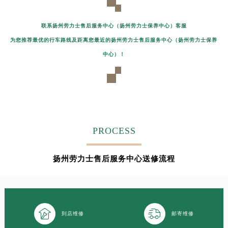
吉林省四平市铁东区紫气大路与南九经街交汇处劳力士售后服务中心（需提前预约）
吉林省松原市宁江区五环大街劳力士售后服务中心（需提前预约）
联系扬州劳力士售后服务中心（扬州劳力士保养中心）客服
吉林省通化市东昌区环通乡江南大街劳力士售后服务中心（需提前预约）
为您推荐最优的行车路线及距离您最近的扬州劳力士售后服务中心（扬州劳力士保养
吉林省延边市延吉市解放路劳力士售后服务中心（需提前预约）
中心）！
辽宁省鞍山市铁东区站前街劳力士售后服务中心（需提前预约）
辽宁省本溪市平山区胜利路劳力士售后服务中心（需提前预约）
辽宁省朝阳市双塔区新华路劳力士售后服务中心（需提前预约）
辽宁省丹东市振兴区七经街劳力士售后服务中心（需提前预约）
辽宁省抚顺市新抚区东一路劳力士售后服务中心（需提前预约）
PROCESS
辽宁省阜新市海州区解放大街劳力士售后服务中心（需提前预约）
辽宁省葫芦岛市连山区中央路劳力士售后服务中心（需提前预约）
扬州劳力士售后服务中心送修流程
辽宁省锦州市古塔区中央大街劳力士售后服务中心（需提前预约）
辽宁省辽阳市白塔区新运大街劳力士售后服务中心（需提前预约）
辽宁省盘锦市兴隆台区石油大街劳力士售后服务中心（需提前预约）
辽宁省铁岭市银州区南马路劳力士售后服务中心（需提前预约）


到店维修
邮寄维修
辽宁省营口市站前区市府路与渤海大街交叉口劳力士售后服务中心（需提前预约）