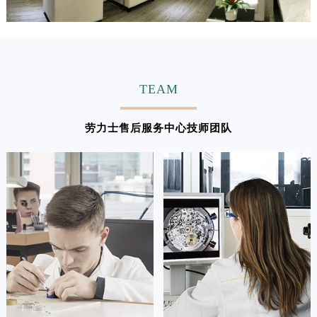
广东省汕头市龙湖区长平路劳力士售后服务中心（需提前预约）
广东省汕尾市城区香洲街道园林社区翠园街劳力士售后服务中心（需提前预约）
广东省韶关市武江区芙蓉新区与老城中心交汇处劳力士售后服务中心（需提前预约）
广东省深圳市罗湖区深南东路5001号华润大厦17层1701室劳力士售后服务中心（需提前预约）
TEAM
广东省阳江市江城区东风一路劳力士售后服务中心（需提前预约）
广东省云浮市云城区金山路劳力士售后服务中心（需提前预约）
劳力士售后服务中心技师团队
广东省湛江市赤坎区观海北路劳力士售后服务中心（需提前预约）
广东省肇庆市端州区信安大道与砚都大道交汇处劳力士售后服务中心（需提前预约）
广西壮族自治区百色市右江区中山二路劳力士售后服务中心（需提前预约）
广西壮族自治区北海市海城区北京路劳力士售后服务中心（需提前预约）
广西壮族自治区崇左市江州区石景林街道友谊大道与丽川路交汇处劳力士售后服务中心（需提前预约）
广西壮族自治区防城港市港口区金花茶大道劳力士售后服务中心（需提前预约）
广西壮族自治区贵港市港北区港城街道布山大道与仙衣路交叉口劳力士售后服务中心（需提前预约）
广西壮族自治区桂林市秀峰区红岭路劳力士售后服务中心（需提前预约）
广西壮族自治区河池市金城江区金城江街道朝阳路劳力士售后服务中心（需提前预约）
广西壮族自治区贺州市八步区城东街道灵峰南路劳力士售后服务中心（需提前预约）