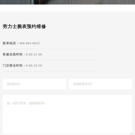
新疆维吾尔自治区库车市库车市文化东路劳力士售后服务中心（需提前预约）
新疆维吾尔自治区库尔勒市库尔勒市人民东路劳力士售后服务中心（需提前预约）
新疆维吾尔自治区奎屯市团结西街劳力士售后服务中心（需提前预约）
劳力士腕表预约维修
新疆维吾尔自治区昆玉市昆泉街劳力士售后服务中心（需提前预约）
新疆维吾尔自治区沙湾市三道河子镇世纪大道南路劳力士售后服务中心（需提前预约）
联系电话：
400-805-0023
新疆维吾尔自治区石河子市北二路劳力士售后服务中心（需提前预约）
客服在线时间：
8:00-22:00
新疆维吾尔自治区双河市光明路劳力士售后服务中心（需提前预约）
新疆维吾尔自治区塔城市塔城地区闻琴路劳力士售后服务中心（需提前预约）
门店营业时间：
9:00-19:30
新疆维吾尔自治区铁门关市兴疆路劳力士售后服务中心（需提前预约）
新疆维吾尔自治区图木舒克市图木舒克市中兴街劳力士售后服务中心（需提前预约）
新疆维吾尔自治区吐鲁番市高昌区文化中路文化中路劳力士售后服务中心（需提前预约）
新疆维吾尔自治区乌苏市乌鲁木齐北路劳力士售后服务中心（需提前预约）
新疆维吾尔自治区五家渠市长征西街劳力士售后服务中心（需提前预约）
新疆维吾尔自治区新星市东风路劳力士售后服务中心（需提前预约）
新疆维吾尔自治区伊宁市解放西路劳力士售后服务中心（需提前预约）
贵州省安顺市西秀区中华南路劳力士售后服务中心（需提前预约）