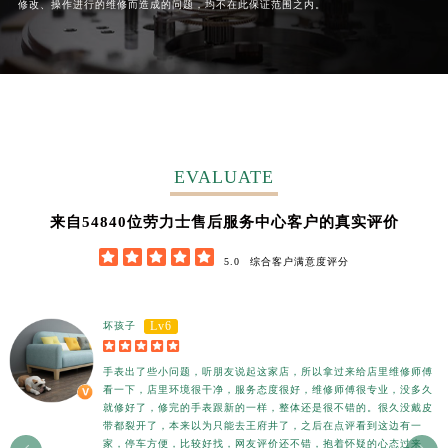
修改、操作进行的维修而造成的问题，均不在此保证范围之内。
湖南省衡阳市雁峰区解放路劳力士售后服务中心（需提前预约）
湖南省怀化市鹤城区迎丰中路劳力士售后服务中心（需提前预约）
湖南省娄底市娄星区长青街劳力士售后服务中心（需提前预约）
湖南省邵阳市双清区东风路劳力士售后服务中心（需提前预约）
湖南省湘潭市雨湖区莲城大道劳力士售后服务中心（需提前预约）
湖南省益阳市赫山区桃花仑路劳力士售后服务中心（需提前预约）
EVALUATE
湖南省永州市冷水滩区永州大道与中兴路交叉口劳力士售后服务中心（需提前预约）
湖南省岳阳市岳阳楼区东茅岭路劳力士售后服务中心（需提前预约）
62852
来自
位劳力士售后服务中心客户的真实评价
湖南省张家界市永定区解放路劳力士售后服务中心（需提前预约）





5.0
综合客户满意度评分
湖南省长沙市芙蓉区建湘路393号世茂环球金融中心写字楼10层1013室劳力士售后服务中心（需提前预约）
湖南省株洲市芦淞区建设南路劳力士售后服务中心（需提前预约）
Lv6
坏孩子
甘肃省白银市白银区北京路劳力士售后服务中心（需提前预约）





甘肃省定西市安定区解放路劳力士售后服务中心（需提前预约）
手表出了些小问题，听朋友说起这家店，所以拿过来给店里维修师傅
甘肃省敦煌市沙州镇阳关中路劳力士售后服务中心（需提前预约）
看一下，店里环境很干净，服务态度很好，维修师傅很专业，没多久
就修好了，修完的手表跟新的一样，整体还是很不错的。很久没戴皮
甘肃省合作市人民街劳力士售后服务中心（需提前预约）
带都裂开了，本来以为只能去王府井了，之后在点评看到这边有一
甘肃省嘉峪关市雄关区新华中路劳力士售后服务中心（需提前预约）
家，停车方便，比较好找，网友评价还不错，抱着怀疑的心态过来