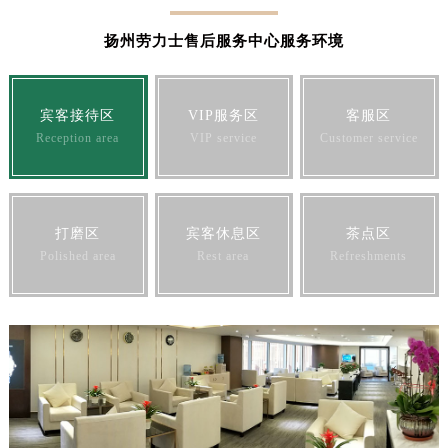
澳门特别行政区花王堂区大三巴商圈劳力士售后服务中心（需提前预约）
扬州劳力士售后服务中心服务环境
澳门特别行政区嘉模堂区官也街劳力士售后服务中心（需提前预约）
澳门省路氹城市金光大道劳力士售后服务中心（需提前预约）
澳门特别行政区望德堂区塔石广场劳力士售后服务中心（需提前预约）
宾客接待区
VIP服务区
客服区
福建省福州市鼓楼区五四路128-1号恒力城写字楼15层03室劳力士售后服务中心（需提前预约）
Reception area
VIP service
Customer service
福建省厦门市思明区湖滨东路95号万象城华润大厦B座11层1104室劳力士售后服务中心（需提前预约）
广东省潮州市潮安区新风路与潮汕路交汇处劳力士售后服务中心（需提前预约）
广东省广州市天河区天河路230号万菱汇国际中心A塔7层704室劳力士售后服务中心（需提前预约）
打磨区
宾客休息区
茶点区
广东省广州市越秀区环市东路371-375号世界贸易中心大厦南塔15层1507室劳力士售后服务中心（需提前预约）
Polished area
Rest area
Refreshments
广东省河源市源城区越王大道劳力士售后服务中心（需提前预约）
广东省惠州市惠城区江北文昌一路7号华贸大厦1座30层3005室劳力士售后服务中心（需提前预约）
广东省江门市蓬江区广场西路劳力士售后服务中心（需提前预约）
广东省揭阳市榕城进贤门步行街劳力士售后服务中心（需提前预约）
广东省茂名市电白区水东街道迎宾大道劳力士售后服务中心（需提前预约）
广东省梅州市梅江区金燕大道劳力士售后服务中心（需提前预约）
广东省清远市清城区湖西路劳力士售后服务中心（需提前预约）