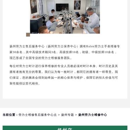
重庆市江北区观音桥步行街2号融恒时代广场写字楼9层902室（需提前预约）
长沙市芙蓉区定王台街道建湘路393号世茂环球金融中心写字楼（芙蓉广场）10层13室（需提前预约）
郑州市二七区铭功路10号华润大厦写字楼29层2905室（需提前预约）
太原市迎泽区解放路15号亨得利名表服务中心（品牌授权店）3层整层（需提前预约）
沈阳市沈河区中街路137号亨得利名表服务中心（品牌授权店）1层整层（需提前预约）
沈阳市沈河区中街路83号亨得利名表服务中心（品牌授权店）1层整层（需提前预约）
扬州劳力士售后服务中心（扬州劳力士保养中心）拥有Rolex劳力士手表维修专
家30余名，其中高级技术顾问3名、高级技师10名，初级、中级技师10余名，
乌鲁木齐市天山区红山路26号时代广场（CCMALL）C座17层17-B（需提前预约）
现已形成了全国专业的劳力士维修服务团队。
温州市鹿城区锦绣路1067号置信广场10层1015室（需提前预约）
每位对劳力士时计进行保养维修的专业人员都必须对时计本身、时计历史及其
哈尔滨市道里区友谊西路600号富力中心T2座写字楼29层03室（需提前预约）
拥有者抱有充分的尊重。我们认为每一枚时计，都同它的拥有者一样尊贵。我
们保证，您的腕表会得到始终如一的精心保养与维护，保障它的恒久价值与可
大连市中山区人民路15号国际金融大厦7层G室（需提前预约）
靠性能得以世代相传。
佛山市禅城区季华五路57号万科金融中心C座12层1205室（需提前预约）
东莞市东城街道鸿福东路1号民盈国贸中心T1写字楼9层907室（需提前预约）
无锡市梁溪区人民中路139号恒隆广场写字楼1座11层1104室（需提前预约）
南通市崇川区工农路57号圆融广场写字楼16层1603室（需提前预约）
当前位置：
劳力士维修售后服务中心点
>
扬州专题
> 扬州劳力士维修中心
苏州市苏州工业园区星港街199号苏州中心办公楼C座22层08室（需提前预约）
武汉市江汉区解放大道686号世界贸易大厦38层09室（需提前预约）