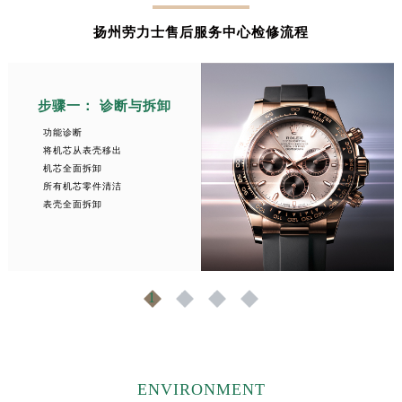
山东省枣庄市滕州市北辛路与善国路交叉口劳力士售后服务中心（需提前预约）
扬州劳力士售后服务中心检修流程
山东省淄博市张店区金晶大道劳力士售后服务中心（需提前预约）
上海市黄浦区南京东路299号宏伊国际广场写字楼8层806室劳力士售后服务中心（需提前预约）
上海市徐汇区虹桥路3号港汇中心2座37层3705室劳力士售后服务中心（需提前预约）
步骤一： 诊断与拆卸
浙江省杭州市上城区钱江路1366号华润大厦A座5层503-5室劳力士售后服务中心（需提前预约）
功能诊断
浙江省湖州市吴兴区劳动路劳力士售后服务中心（需提前预约）
将机芯从表壳移出
浙江省嘉兴市南湖区广益路705号嘉兴世界贸易中心A座13层1304室劳力士售后服务中心（需提前预约）
机芯全面拆卸
所有机芯零件清洁
浙江省金华市金东区东市南街777号金华万达广场4号楼22楼2209室劳力士售后服务中心（需提前预约）
表壳全面拆卸
浙江省丽水市莲都区解放街劳力士售后服务中心（需提前预约）
预约入口
关闭
浙江省宁波市江北区大闸南路500号来福士广场办公楼20层2009室劳力士售后服务中心（需提前预约）
浙江省衢州市柯城区上街劳力士售后服务中心（需提前预约）
浙江省绍兴市越城区胜利东路379号世茂天际中心写字楼8层805室劳力士售后服务中心（需提前预约）
1
2
3
4
立即预约
浙江省舟山市定海区解放东路劳力士售后服务中心（需提前预约）
提前预约免排队，到店即享服务
澳门特别行政区大堂区议事亭前地（新马路）劳力士售后服务中心（需提前预约）
预约时间有变无需取消，可随时重新预约
澳门特别行政区风顺堂区南湾大马路劳力士售后服务中心（需提前预约）
ENVIRONMENT
澳门特别行政区花地玛堂区关闸广场劳力士售后服务中心（需提前预约）