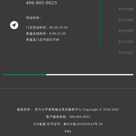
400-805-0023
四川省泸州市江阳区治平路劳力士售后服务中心（需提前预约）
劳力士成都
四川省眉山市东坡区三苏路劳力士售后服务中心（需提前预约）
营业时间：
劳力士南京

四川省绵阳市涪城区翠花街劳力士售后服务中心（需提前预约）
门店营业时间：09:00-19:30
劳力士重庆
四川省南充市高坪区江东大道劳力士售后服务中心（需提前预约）
客服在线时间：8:00-22:00
客服及门店节假日不休
四川省内江市东兴区汉安大道劳力士售后服务中心（需提前预约）
劳力士郑州
四川省攀枝花市东区三线大道北段劳力士售后服务中心（需提前预约）
劳力士长沙
四川省遂宁市船山区香林南路劳力士售后服务中心（需提前预约）
四川省雅安市雨城区熊猫大道劳力士售后服务中心（需提前预约）
四川省宜宾市翠屏区长翠路劳力士售后服务中心（需提前预约）
四川省资阳市雁江区滨江大道一段与和平南路劳力士售后服务中心（需提前预约）
四川省自贡市自流井区华商北路劳力士售后服务中心（需提前预约）
西藏自治区阿里地区噶尔县北京西路劳力士售后服务中心（需提前预约）
西藏自治区昌都市卡若区昌都西路劳力士售后服务中心（需提前预约）
版权所有：
劳力士手表维修点售后服务中心
Copyright © 2018-2032
西藏自治区拉萨市城关区北京中路劳力士售后服务中心（需提前预约）
客户服务热线：
400-805-0023
ICP备案/许可证号：
黔ICP备2025054552号-28
西藏自治区林芝市巴宜区广东路劳力士售后服务中心（需提前预约）
XML
西藏自治区那曲市色尼区浙江西路劳力士售后服务中心（需提前预约）