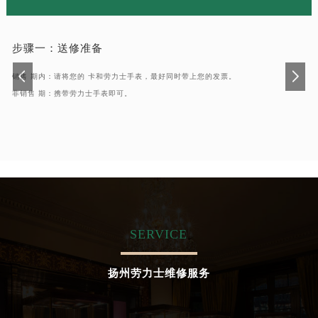
辽宁省沈阳市沈河区中街路137号亨得利名表维修授权店1楼劳力士售后服务中心（需提前预约）
辽宁省沈阳市沈河区中街路83号亨得利名表维修授权店1楼劳力士售后服务中心（需提前预约）
步骤一：
送修准备
北京市朝阳区建国门外大街甲6号华熙国际中心D座11层1102室劳力士售后服务中心（北京总部）（需提前预约）
北京市东城区东长安街1号王府井东方广场W3座6层602室劳力士售后服务中心（需提前预约）
销售 期内：请将您的 卡和劳力士手表，最好同时带上您的发票。
河北省保定市竞秀区朝阳北大街北国先天下劳力士售后服务中心（需提前预约）
非销售 期：携带劳力士手表即可。
内蒙古自治区阿拉善盟市左旗土尔扈特大街劳力士售后服务中心（需提前预约）
内蒙古自治区巴彦淖尔市临河区新华街劳力士售后服务中心（需提前预约）
内蒙古自治区包头市青山区幸福路甲3号王府井百货名表维修劳力士售后服务中心（需提前预约）
内蒙古自治区赤峰市红山区哈达街劳力士售后服务中心（需提前预约）
内蒙古自治区鄂尔多斯市东胜区伊金霍洛街劳力士售后服务中心（需提前预约）
内蒙古自治区呼伦贝尔市海拉尔区中央街劳力士售后服务中心（需提前预约）
SERVICE
内蒙古自治区通辽市科尔沁区明仁大街劳力士售后服务中心（需提前预约）
内蒙古自治区乌海市海勃湾区人民南路劳力士售后服务中心（需提前预约）
扬州劳力士维修服务
内蒙古自治区乌兰察布市集宁区恩和大街劳力士售后服务中心（需提前预约）
内蒙古自治区锡林郭勒盟市锡林浩特市光明街与额尔敦路交叉口劳力士售后服务中心（需提前预约）
内蒙古自治区兴安盟市乌兰浩特市兴安大街劳力士售后服务中心（需提前预约）