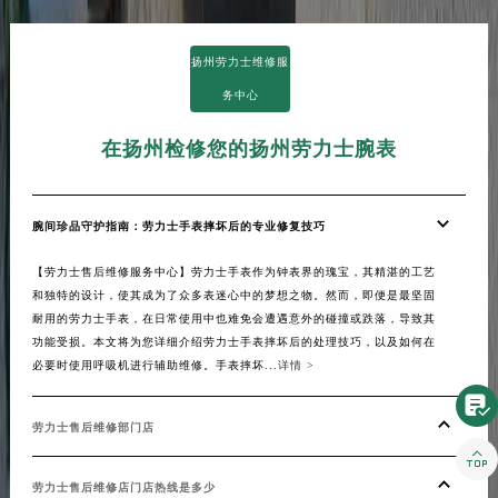
青海省海东市乐都区滨河路劳力士售后服务中心（需提前预约）
青海省海南藏族自治州共和县青海湖大街劳力士售后服务中心（需提前预约）
扬州劳力士维修服
青海省海西蒙古族藏族自治州德令哈市柴达木路劳力士售后服务中心（需提前预约）
务中心
青海省黄南藏族自治州同仁市德合隆路劳力士售后服务中心（需提前预约）
在扬州检修您的扬州劳力士腕表
青海省西宁市城西区海湖新区西关大道劳力士售后服务中心（需提前预约）
青海省玉树藏族自治州结古镇胜利路劳力士售后服务中心（需提前预约）
陕西省安康市汉滨区金州路劳力士售后服务中心（需提前预约）
腕间珍品守护指南：劳力士手表摔坏后的专业修复技巧
陕西省宝鸡市渭滨区经二路劳力士售后服务中心（需提前预约）
陕西省汉中市汉台区北大街劳力士售后服务中心（需提前预约）
【劳力士售后维修服务中心】劳力士手表作为钟表界的瑰宝，其精湛的工艺
和独特的设计，使其成为了众多表迷心中的梦想之物。然而，即便是最坚固
陕西省商洛市商州区州城街劳力士售后服务中心（需提前预约）
耐用的劳力士手表，在日常使用中也难免会遭遇意外的碰撞或跌落，导致其
陕西省铜川市王益区红旗街劳力士售后服务中心（需提前预约）
功能受损。本文将为您详细介绍劳力士手表摔坏后的处理技巧，以及如何在
陕西省渭南市临渭区东风大街劳力士售后服务中心（需提前预约）
必要时使用呼吸机进行辅助维修。手表摔坏...
详情 >
陕西省咸阳市秦都区沣西新城统一西路与白马河路交汇处劳力士售后服务中心（需提前预约）

陕西省延安市宝塔区中心街劳力士售后服务中心（需提前预约）
劳力士售后维修部门店

陕西省榆林市榆阳区长兴路劳力士售后服务中心（需提前预约）
劳力士售后维修店门店热线是多少
新疆维吾尔自治区阿克苏市东大街劳力士售后服务中心（需提前预约）