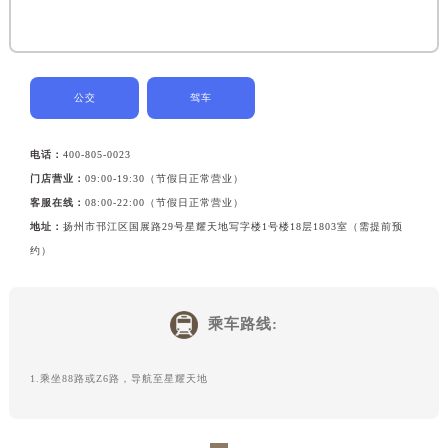
黑龙江省大庆市萨尔图区会战大街劳力士售后服务中心（需提前预约）
黑龙江省鹤岗市向阳区红军路劳力士售后服务中心（需提前预约）
黑龙江省黑河市爱辉区中央街劳力士售后服务中心（需提前预约）
公交
驾车
黑龙江省鸡西市鸡冠区红军路劳力士售后服务中心（需提前预约）
黑龙江省佳木斯市向阳区长安路劳力士售后服务中心（需提前预约）
电话：
400-805-0023
黑龙江省牡丹江市东安区太平路劳力士售后服务中心（需提前预约）
门店营业：
09:00-19:30（节假日正常营业）
黑龙江省七台河市桃山区大同街劳力士售后服务中心（需提前预约）
客服在线：
08:00-22:00（节假日正常营业）
黑龙江省齐齐哈尔市龙沙区龙华路劳力士售后服务中心（需提前预约）
地址：
扬州市邗江区国展路29号星耀天地写字楼1号楼18层1803室（需提前预
黑龙江省双鸭山市尖山区新兴大街劳力士售后服务中心（需提前预约）
约）
黑龙江省绥化市北林区新华街与康庄路交叉口劳力士售后服务中心（需提前预约）
黑龙江省伊春市伊美区通河路劳力士售后服务中心（需提前预约）
乘车路线:
吉林省白城市洮北区明仁南街劳力士售后服务中心（需提前预约）
吉林省白山市浑江区浑江大街劳力士售后服务中心（需提前预约）
1.乘坐88路或Z6路，导航至星耀天地
吉林省吉林市船营区河南街劳力士售后服务中心（需提前预约）
吉林省辽源市龙山区人民大街劳力士售后服务中心（需提前预约）
吉林省梅河口市新华街道梅河大街劳力士售后服务中心（需提前预约）