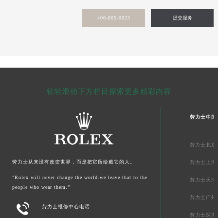
贵州省毕节市七星关区松山路劳力士售后服务中心（需提前预约）
400-805-0023
提交服务
贵州省六盘水市钟山区钟山大道劳力士售后服务中心（需提前预约）
贵州省黔东南苗族侗族自治州凯里市北京西路劳力士售后服务中心（需提前预约）
贵州省黔西南布依族苗族自治州兴义市大道与桔香路交汇处劳力士售后服务中心（需提前预约）
贵州省铜仁市碧江区民主路劳力士售后服务中心（需提前预约）
贵州省遵义市红花岗区共青大道与嵩山路交叉口劳力士售后服务中心（需提前预约）
轻轻滑动下方栏目探索更多精彩内容
四川省阿坝州市马尔康市团结街劳力士售后服务中心（需提前预约）
四川省巴中市巴州区江北大道劳力士售后服务中心（需提前预约）
劳力士中国
四川省成都市锦江区人民东路6号SAC东原中心24层2406B室劳力士售后服务中心（需提前预约）
四川省达州市通川区中心广场、老车坝劳力士售后服务中心（需提前预约）
劳力士北京
四川省德阳市旌阳区长江西路、南街劳力士售后服务中心（需提前预约）
四川省甘孜州市康定市情歌广场、箭炉街劳力士售后服务中心（需提前预约）
劳力士从来没有改变世界，而是把它留给戴它的人。
劳力士上海
四川省广安市广安区建安南路劳力士售后服务中心（需提前预约）
"Rolex will never change the world.we leave that to the
劳力士天津
四川省广元市利州区老城南北街、东大街劳力士售后服务中心（需提前预约）
people who wear them.”
劳力士广州
四川省乐山市市中区嘉定中路劳力士售后服务中心（需提前预约）

劳力士维修中心电话
四川省凉山州市西昌市大巷口下街劳力士售后服务中心（需提前预约）
劳力士深圳