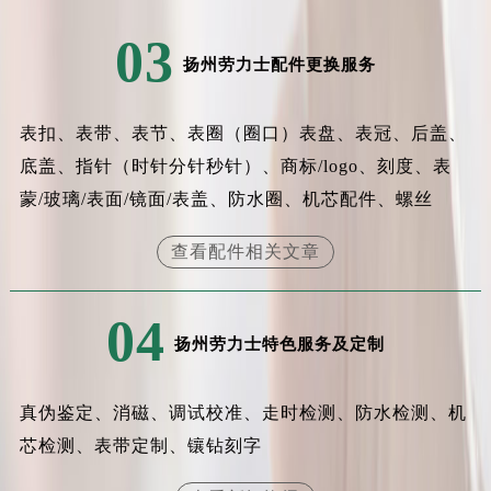
福建省漳州市龙文区步港路劳力士售后服务中心（需提前预约）
03
江苏省常州市新北区龙锦路1590号现代传媒中心5号楼10层1008室劳力士售后服务中心（需提前预约）
扬州劳力士配件更换服务
江苏省淮安市清江浦区淮海北路劳力士售后服务中心（需提前预约）
江苏省连云港市海州区通灌北路劳力士售后服务中心（需提前预约）
表扣、表带、表节、表圈（圈口）表盘、表冠、后盖、
江苏省南京市秦淮区中山南路1号南京中心22层22-C1-C3室劳力士售后服务中心（需提前预约）
底盖、指针（时针分针秒针）、商标/logo、刻度、表
江苏省宿迁市宿城区西湖路劳力士售后服务中心（需提前预约）
蒙/玻璃/表面/镜面/表盖、防水圈、机芯配件、螺丝
江苏省泰州市海陵区永定东路399号置地商务中心东塔（华润万象城）17层1706室劳力士售后服务中心（需提前预约）
江苏省徐州市鼓楼区淮海东路29号苏宁广场IFC国际金融中心35层3508室劳力士售后服务中心（需提前预约）
查看配件相关文章
江苏省盐城市盐都区世纪大道5号盐城金融城写字楼1号楼16层1604室劳力士售后服务中心（需提前预约）
江苏省扬州市邗江区国展路29号星耀天地写字楼1号楼18层1803室劳力士售后服务中心（需提前预约）
04
江苏省镇江市京口区中山东路劳力士售后服务中心（需提前预约）
扬州劳力士特色服务及定制
江西省抚州市临川区赣东大道劳力士售后服务中心（需提前预约）
江西省赣州市章贡区文清路劳力士售后服务中心（需提前预约）
真伪鉴定、消磁、调试校准、走时检测、防水检测、机
江西省吉安市吉州区井冈山大道劳力士售后服务中心（需提前预约）
芯检测、表带定制、镶钻刻字
江西省景德镇市珠山区珠山中路劳力士售后服务中心（需提前预约）
江西省九江市浔阳区浔阳路劳力士售后服务中心（需提前预约）