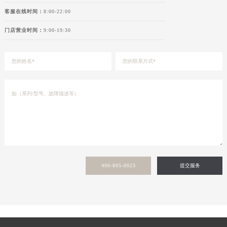
陕西省榆林市榆阳区长兴路劳力士售后服务中心（需提前预约）
客服在线时间：
8:00-22:00
新疆维吾尔自治区阿克苏市东大街劳力士售后服务中心（需提前预约）
门店营业时间：
9:00-19:30
新疆维吾尔自治区阿拉尔市胜利大道劳力士售后服务中心（需提前预约）
新疆维吾尔自治区阿拉山口市友好路劳力士售后服务中心（需提前预约）
新疆维吾尔自治区阿勒泰市解放路劳力士售后服务中心（需提前预约）
新疆维吾尔自治区阿图什市光明路劳力士售后服务中心（需提前预约）
新疆维吾尔自治区白杨市军垦路劳力士售后服务中心（需提前预约）
新疆维吾尔自治区北屯市团结路劳力士售后服务中心（需提前预约）
新疆维吾尔自治区博乐市博乐市北京路劳力士售后服务中心（需提前预约）
新疆维吾尔自治区昌吉市延安北路劳力士售后服务中心（需提前预约）
新疆维吾尔自治区阜康市博峰路劳力士售后服务中心（需提前预约）
新疆维吾尔自治区哈密市伊州区建国北路劳力士售后服务中心（需提前预约）
400-805-0023
提交服务
新疆维吾尔自治区和田市和田市北京西路劳力士售后服务中心（需提前预约）
新疆维吾尔自治区胡杨河市胡杨河市胡杨路劳力士售后服务中心（需提前预约）
新疆维吾尔自治区霍尔果斯市亚欧北路劳力士售后服务中心（需提前预约）
新疆维吾尔自治区喀什市解放北路劳力士售后服务中心（需提前预约）