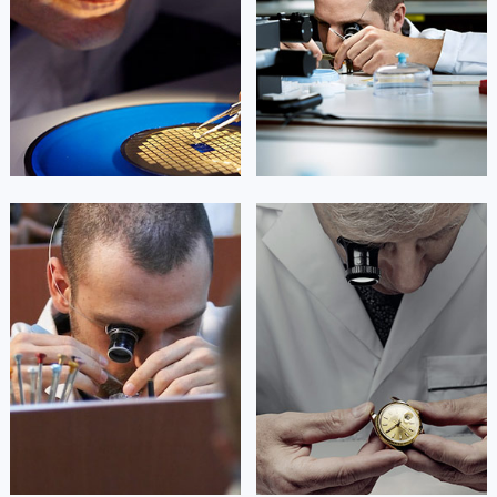
Beijing Rolex Maintain center
Shanghai Rolex Maintain center
广东省梅州市梅江区金燕大道劳力士售后服务中心（需提前预约）
广东省清远市清城区湖西路劳力士售后服务中心（需提前预约）
广东省汕头市龙湖区长平路劳力士售后服务中心（需提前预约）


北京劳力士维修
上海劳力士维修
广东省汕尾市城区香洲街道园林社区翠园街劳力士售后服务中心（需提前预约）
广东省韶关市武江区芙蓉新区与老城中心交汇处劳力士售后服务中心（需提前预约）
广东省深圳市罗湖区深南东路5001号华润大厦17层1701室劳力士售后服务中心（需提前预约）
广东省阳江市江城区东风一路劳力士售后服务中心（需提前预约）
艾德琳·亚历桑德拉
艾莉森·安吉莉亚
广东省云浮市云城区金山路劳力士售后服务中心（需提前预约）
资深劳力士技师
资深劳力士技师
广东省湛江市赤坎区观海北路劳力士售后服务中心（需提前预约）
是劳力士维修售后服务中心
是劳力士售后服务中心
(劳力士手表维修点)
(劳力士手表维修售后服务中心)
广东省肇庆市端州区信安大道与砚都大道交汇处劳力士售后服务中心（需提前预约）
的高级技师之一
的高级技师之一
广西壮族自治区百色市右江区中山二路劳力士售后服务中心（需提前预约）
Guangzhou Rolex Maintain center
Shenzhen Rolex Maintain center
广西壮族自治区北海市海城区北京路劳力士售后服务中心（需提前预约）
广西壮族自治区崇左市江州区石景林街道友谊大道与丽川路交汇处劳力士售后服务中心（需提前预约）


广州劳力士维修
深圳劳力士维修
广西壮族自治区防城港市港口区金花茶大道劳力士售后服务中心（需提前预约）
广西壮族自治区贵港市港北区港城街道布山大道与仙衣路交叉口劳力士售后服务中心（需提前预约）
广西壮族自治区桂林市秀峰区红岭路劳力士售后服务中心（需提前预约）