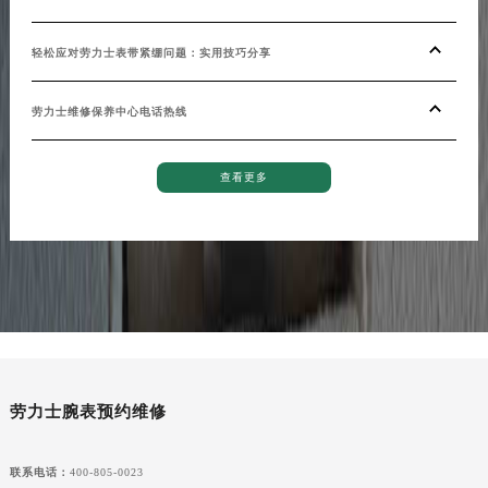
青海省果洛藏族自治州玛沁县团结路劳力士售后服务中心（需提前预约）
青海省海北藏族自治州海晏县将军路劳力士售后服务中心（需提前预约）
轻松应对劳力士表带紧绷问题：实用技巧分享
青海省海东市乐都区滨河路劳力士售后服务中心（需提前预约）
青海省海南藏族自治州共和县青海湖大街劳力士售后服务中心（需提前预约）
劳力士维修保养中心电话热线
青海省海西蒙古族藏族自治州德令哈市柴达木路劳力士售后服务中心（需提前预约）
青海省黄南藏族自治州同仁市德合隆路劳力士售后服务中心（需提前预约）
查看更多
青海省西宁市城西区海湖新区西关大道劳力士售后服务中心（需提前预约）
青海省玉树藏族自治州结古镇胜利路劳力士售后服务中心（需提前预约）
陕西省安康市汉滨区金州路劳力士售后服务中心（需提前预约）
陕西省宝鸡市渭滨区经二路劳力士售后服务中心（需提前预约）
陕西省汉中市汉台区北大街劳力士售后服务中心（需提前预约）
陕西省商洛市商州区州城街劳力士售后服务中心（需提前预约）
陕西省铜川市王益区红旗街劳力士售后服务中心（需提前预约）
劳力士腕表预约维修
陕西省渭南市临渭区东风大街劳力士售后服务中心（需提前预约）
陕西省咸阳市秦都区沣西新城统一西路与白马河路交汇处劳力士售后服务中心（需提前预约）
联系电话：
400-805-0023
陕西省延安市宝塔区中心街劳力士售后服务中心（需提前预约）