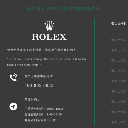
新疆维吾尔自治区可克达拉市幸福路劳力士售后服务中心（需提前预约）
轻轻滑动下方栏目探索更多精彩内容
新疆维吾尔自治区克拉玛依市克拉玛依区友谊路劳力士售后服务中心（需提前预约）
新疆维吾尔自治区库车市库车市文化东路劳力士售后服务中心（需提前预约）
劳力士中国
新疆维吾尔自治区库尔勒市库尔勒市人民东路劳力士售后服务中心（需提前预约）
新疆维吾尔自治区奎屯市团结西街劳力士售后服务中心（需提前预约）
劳力士北京
新疆维吾尔自治区昆玉市昆泉街劳力士售后服务中心（需提前预约）
劳力士从来没有改变世界，而是把它留给戴它的人。
劳力士上海
新疆维吾尔自治区沙湾市三道河子镇世纪大道南路劳力士售后服务中心（需提前预约）
"Rolex will never change the world.we leave that to the
新疆维吾尔自治区石河子市北二路劳力士售后服务中心（需提前预约）
劳力士天津
people who wear them.”
新疆维吾尔自治区双河市光明路劳力士售后服务中心（需提前预约）
劳力士广州

劳力士维修中心电话
新疆维吾尔自治区塔城市塔城地区闻琴路劳力士售后服务中心（需提前预约）
劳力士深圳
新疆维吾尔自治区铁门关市兴疆路劳力士售后服务中心（需提前预约）
400-805-0023
劳力士成都
新疆维吾尔自治区图木舒克市图木舒克市中兴街劳力士售后服务中心（需提前预约）
营业时间：
新疆维吾尔自治区吐鲁番市高昌区文化中路文化中路劳力士售后服务中心（需提前预约）
劳力士南京

新疆维吾尔自治区乌苏市乌鲁木齐北路劳力士售后服务中心（需提前预约）
门店营业时间：09:00-19:30
劳力士重庆
客服在线时间：8:00-22:00
新疆维吾尔自治区五家渠市长征西街劳力士售后服务中心（需提前预约）
客服及门店节假日不休
劳力士郑州
新疆维吾尔自治区新星市东风路劳力士售后服务中心（需提前预约）