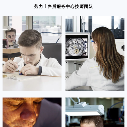
澳门特别行政区风顺堂区南湾大马路劳力士售后服务中心（需提前预约）
劳力士售后服务中心技师团队
澳门特别行政区花地玛堂区关闸广场劳力士售后服务中心（需提前预约）
澳门特别行政区花王堂区大三巴商圈劳力士售后服务中心（需提前预约）
澳门特别行政区嘉模堂区官也街劳力士售后服务中心（需提前预约）
澳门省路氹城市金光大道劳力士售后服务中心（需提前预约）
澳门特别行政区望德堂区塔石广场劳力士售后服务中心（需提前预约）
福建省福州市鼓楼区五四路128-1号恒力城写字楼15层03室劳力士售后服务中心（需提前预约）
福建省厦门市思明区湖滨东路95号万象城华润大厦B座11层1104室劳力士售后服务中心（需提前预约）
广东省潮州市潮安区新风路与潮汕路交汇处劳力士售后服务中心（需提前预约）
广东省广州市天河区天河路230号万菱汇国际中心A塔7层704室劳力士售后服务中心（需提前预约）
广东省广州市越秀区环市东路371-375号世界贸易中心大厦南塔15层1507室劳力士售后服务中心（需提前预约）
广东省河源市源城区越王大道劳力士售后服务中心（需提前预约）
广东省惠州市惠城区江北文昌一路7号华贸大厦1座30层3005室劳力士售后服务中心（需提前预约）
凯罗尔·切尔西
达芙妮·克劳迪娅
广东省江门市蓬江区广场西路劳力士售后服务中心（需提前预约）
资深劳力士技师
资深劳力士技师
广东省揭阳市榕城进贤门步行街劳力士售后服务中心（需提前预约）
是劳力士维修售后服务中心
是劳力士售后服务中心
(劳力士手表维修点)
(劳力士手表维修点)
广东省茂名市电白区水东街道迎宾大道劳力士售后服务中心（需提前预约）
的高级技师之一
的高级技师之一