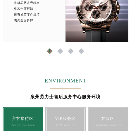
将机芯从表壳移出
江西省景德镇市珠山区珠山中路劳力士售后服务中心（需提前预约）
机芯全面拆卸
江西省九江市浔阳区浔阳路劳力士售后服务中心（需提前预约）
所有机芯零件清洁
表壳全面拆卸
江西省南昌市红谷滩新区红谷中大道998号绿地双子塔（中央广场）A1座办公楼14层1407室劳力士售后服务中心（需提前预约）
江西省萍乡市安源区萍安北大道与康庄路交叉口劳力士售后服务中心（需提前预约）
江西省上饶市信州区滨江西路劳力士售后服务中心（需提前预约）
江西省新余市渝水区北湖西路劳力士售后服务中心（需提前预约）
1
2
3
4
江西省宜春市袁州区中山中路劳力士售后服务中心（需提前预约）
江西省鹰潭市月湖区胜利东路劳力士售后服务中心（需提前预约）
山东省德州市德城区东风中路劳力士售后服务中心（需提前预约）
山东省东营市东营区济南路劳力士售后服务中心（需提前预约）
ENVIRONMENT
山东省济南市历下区经十路11111号华润中心写字楼（万象城）15层1508室劳力士售后服务中心（需提前预约）
山东省济宁市任城区太白楼路劳力士售后服务中心（需提前预约）
泉州劳力士售后服务中心服务环境
山东省莱芜市文化南路8号银座商城名表维修一楼名表维修劳力士售后服务中心（需提前预约）
山东省临沂市兰山区解放路劳力士售后服务中心（需提前预约）
宾客接待区
VIP服务区
客服区
山东省日照市东港区烟台路劳力士售后服务中心（需提前预约）
Reception area
VIP service
Customer service
山东省泰安市泰山区财源街道泰山大街劳力士售后服务中心（需提前预约）