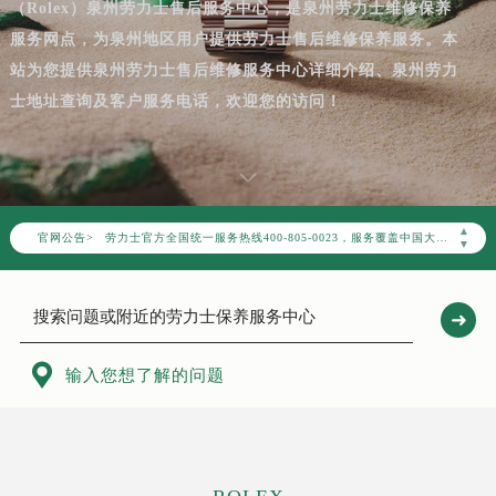
（Rolex）泉州劳力士售后服务中心，是泉州劳力士维修保养
服务网点，为泉州地区用户提供劳力士售后维修保养服务。本
站为您提供泉州劳力士售后维修服务中心详细介绍、泉州劳力
士地址查询及客户服务电话，欢迎您的访问！
2026年8月劳力士中国区售后服务网络优化升级公告
2026年8月劳力士全国官方售后客户服务热线：400-805-0023
▲
劳力士官方全国统一服务热线400-805-0023，服务覆盖中国大陆、香港、澳门、台湾全部区域（非大陆需加拨“+86”）
官网公告>
▼
2026年8月劳力士售后服务中心最新网点地址：
北京市朝阳区建国门外大街甲6号华熙国际中心写字楼D座11层1102室（北京总部）（需提前预约）
北京市东城区东长安街1号东方广场写字楼W3座6层602室（需提前预约）
天津市和平区赤峰道136号天津国际金融中心写字楼26层2603室（需提前预约）

输入您想了解的问题
上海市徐汇区虹桥路3号港汇中心写字楼2座37层3705室（需提前预约）
上海市黄浦区南京东路299号宏伊国际广场写字楼8层806室（需提前预约）
南京市秦淮区中山南路1号（新街口）南京中心写字楼22层C1-1室（需提前预约）
常州市新北区龙锦路1590号现代传媒中心写字楼5号楼10层1008室（需提前预约）