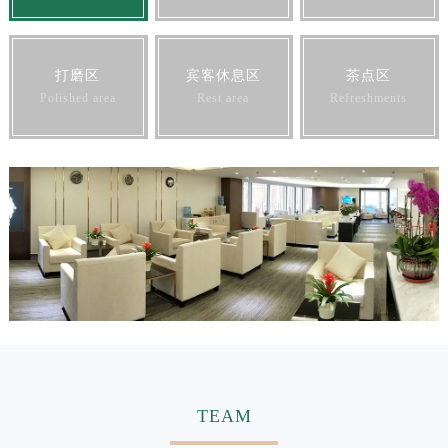
山东省威海市环翠区新威海路89号振华商厦一楼名表维修劳力士售后服务中心（需提前预约）
山东省潍坊市奎文区东风东街劳力士售后服务中心（需提前预约）
山东省枣庄市滕州市北辛路与善国路交叉口劳力士售后服务中心（需提前预约）
打磨区
宾客休息区
茶点区
Polished area
Rest area
Refreshments
山东省淄博市张店区金晶大道劳力士售后服务中心（需提前预约）
上海市黄浦区南京东路299号宏伊国际广场写字楼8层806室劳力士售后服务中心（需提前预约）
上海市徐汇区虹桥路3号港汇中心2座37层3705室劳力士售后服务中心（需提前预约）
浙江省杭州市上城区钱江路1366号华润大厦A座5层503-5室劳力士售后服务中心（需提前预约）
浙江省湖州市吴兴区劳动路劳力士售后服务中心（需提前预约）
浙江省嘉兴市南湖区广益路705号嘉兴世界贸易中心A座13层1304室劳力士售后服务中心（需提前预约）
浙江省金华市金东区东市南街777号金华万达广场4号楼22楼2209室劳力士售后服务中心（需提前预约）
浙江省丽水市莲都区解放街劳力士售后服务中心（需提前预约）
浙江省宁波市江北区大闸南路500号来福士广场办公楼20层2009室劳力士售后服务中心（需提前预约）
浙江省衢州市柯城区上街劳力士售后服务中心（需提前预约）
浙江省绍兴市越城区胜利东路379号世茂天际中心写字楼8层805室劳力士售后服务中心（需提前预约）
浙江省舟山市定海区解放东路劳力士售后服务中心（需提前预约）
TEAM
澳门特别行政区大堂区议事亭前地（新马路）劳力士售后服务中心（需提前预约）