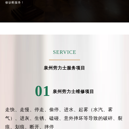
修诊断服务！
辽宁省铁岭市银州区南马路劳力士售后服务中心（需提前预约）
辽宁省营口市站前区市府路与渤海大街交叉口劳力士售后服务中心（需提前预约）
辽宁省沈阳市沈河区中街路137号亨得利名表维修授权店1楼劳力士售后服务中心（需提前预约）
辽宁省沈阳市沈河区中街路83号亨得利名表维修授权店1楼劳力士售后服务中心（需提前预约）
北京市朝阳区建国门外大街甲6号华熙国际中心D座11层1102室劳力士售后服务中心（北京总部）（需提前预约）
北京市东城区东长安街1号王府井东方广场W3座6层602室劳力士售后服务中心（需提前预约）
SERVICE
河北省保定市竞秀区朝阳北大街北国先天下劳力士售后服务中心（需提前预约）
内蒙古自治区阿拉善盟市左旗土尔扈特大街劳力士售后服务中心（需提前预约）
泉州劳力士服务项目
内蒙古自治区巴彦淖尔市临河区新华街劳力士售后服务中心（需提前预约）
内蒙古自治区包头市青山区幸福路甲3号王府井百货名表维修劳力士售后服务中心（需提前预约）
01
内蒙古自治区赤峰市红山区哈达街劳力士售后服务中心（需提前预约）
泉州劳力士维修项目
内蒙古自治区鄂尔多斯市东胜区伊金霍洛街劳力士售后服务中心（需提前预约）
内蒙古自治区呼伦贝尔市海拉尔区中央街劳力士售后服务中心（需提前预约）
走快、走慢、停走、偷停、进水、起雾（水汽、雾
内蒙古自治区通辽市科尔沁区明仁大街劳力士售后服务中心（需提前预约）
内蒙古自治区乌海市海勃湾区人民南路劳力士售后服务中心（需提前预约）
气）、进灰、生锈、磕碰、意外摔坏等导致的破碎、裂
内蒙古自治区乌兰察布市集宁区恩和大街劳力士售后服务中心（需提前预约）
痕、划痕、断开、摔停