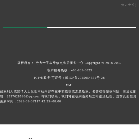
新疆维吾尔自治区伊宁市解放西路劳力士售后服务中心（需提前预约）
劳力士长沙
贵州省安顺市西秀区中华南路劳力士售后服务中心（需提前预约）
贵州省毕节市七星关区松山路劳力士售后服务中心（需提前预约）
贵州省六盘水市钟山区钟山大道劳力士售后服务中心（需提前预约）
贵州省黔东南苗族侗族自治州凯里市北京西路劳力士售后服务中心（需提前预约）
贵州省黔西南布依族苗族自治州兴义市大道与桔香路交汇处劳力士售后服务中心（需提前预约）
贵州省铜仁市碧江区民主路劳力士售后服务中心（需提前预约）
版权所有：
劳力士手表维修点售后服务中心
Copyright © 2018-2032
贵州省遵义市红花岗区共青大道与嵩山路交叉口劳力士售后服务中心（需提前预约）
客户服务热线：
400-805-0023
四川省阿坝州市马尔康市团结街劳力士售后服务中心（需提前预约）
ICP备案/许可证号：
黔ICP备2025054552号-28
四川省巴中市巴州区江北大道劳力士售后服务中心（需提前预约）
XML
四川省成都市锦江区人民东路6号SAC东原中心24层2406B室劳力士售后服务中心（需提前预约）
如权利人或知情人士发现本站内容存在事实错误或涉及版权、名誉权等侵权问题，请通过邮
箱：2557628530@qq.com 与我们联系，我们将在收到通知后立即依法处理。当前页面信息
四川省达州市通川区中心广场、老车坝劳力士售后服务中心（需提前预约）
更新时间：2026-08-06T17:42:25+08:00
四川省德阳市旌阳区长江西路、南街劳力士售后服务中心（需提前预约）
四川省甘孜州市康定市情歌广场、箭炉街劳力士售后服务中心（需提前预约）
四川省广安市广安区建安南路劳力士售后服务中心（需提前预约）
四川省广元市利州区老城南北街、东大街劳力士售后服务中心（需提前预约）