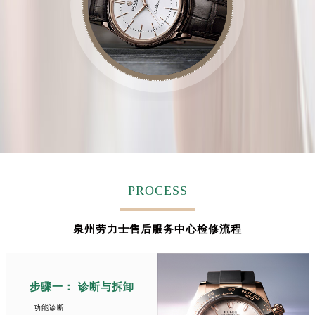
福建省莆田市城厢区霞林街道荔华东大道劳力士售后服务中心（需提前预约）
福建省三明市三元区东乾二路劳力士售后服务中心（需提前预约）
福建省漳州市龙文区步港路劳力士售后服务中心（需提前预约）
江苏省常州市新北区龙锦路1590号现代传媒中心5号楼10层1008室劳力士售后服务中心（需提前预约）
江苏省淮安市清江浦区淮海北路劳力士售后服务中心（需提前预约）
江苏省连云港市海州区通灌北路劳力士售后服务中心（需提前预约）
江苏省南京市秦淮区中山南路1号南京中心22层22-C1-C3室劳力士售后服务中心（需提前预约）
江苏省宿迁市宿城区西湖路劳力士售后服务中心（需提前预约）
江苏省泰州市海陵区永定东路399号置地商务中心东塔（华润万象城）17层1706室劳力士售后服务中心（需提前预约）
PROCESS
江苏省徐州市鼓楼区淮海东路29号苏宁广场IFC国际金融中心35层3508室劳力士售后服务中心（需提前预约）
江苏省盐城市盐都区世纪大道5号盐城金融城写字楼1号楼16层1604室劳力士售后服务中心（需提前预约）
江苏省扬州市邗江区国展路29号星耀天地写字楼1号楼18层1803室劳力士售后服务中心（需提前预约）
泉州劳力士售后服务中心检修流程
江苏省镇江市京口区中山东路劳力士售后服务中心（需提前预约）
江西省抚州市临川区赣东大道劳力士售后服务中心（需提前预约）
步骤一： 诊断与拆卸
江西省赣州市章贡区文清路劳力士售后服务中心（需提前预约）
江西省吉安市吉州区井冈山大道劳力士售后服务中心（需提前预约）
功能诊断