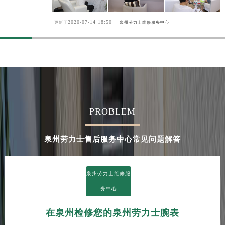
湖南省常德市武陵区人民路劳力士售后服务中心（需提前预约）
湖南省郴州市北湖区国庆北路劳力士售后服务中心（需提前预约）
2020-07-14 18:50
更新于
泉州劳力士维修服务中心
湖南省衡阳市雁峰区解放路劳力士售后服务中心（需提前预约）
湖南省怀化市鹤城区迎丰中路劳力士售后服务中心（需提前预约）
湖南省娄底市娄星区长青街劳力士售后服务中心（需提前预约）
湖南省邵阳市双清区东风路劳力士售后服务中心（需提前预约）
湖南省湘潭市雨湖区莲城大道劳力士售后服务中心（需提前预约）
湖南省益阳市赫山区桃花仑路劳力士售后服务中心（需提前预约）
PROBLEM
湖南省永州市冷水滩区永州大道与中兴路交叉口劳力士售后服务中心（需提前预约）
湖南省岳阳市岳阳楼区东茅岭路劳力士售后服务中心（需提前预约）
泉州劳力士售后服务中心常见问题解答
湖南省张家界市永定区解放路劳力士售后服务中心（需提前预约）
湖南省长沙市芙蓉区建湘路393号世茂环球金融中心写字楼10层1013室劳力士售后服务中心（需提前预约）
泉州劳力士维修服
湖南省株洲市芦淞区建设南路劳力士售后服务中心（需提前预约）
务中心
甘肃省白银市白银区北京路劳力士售后服务中心（需提前预约）
甘肃省定西市安定区解放路劳力士售后服务中心（需提前预约）
在泉州检修您的泉州劳力士腕表
甘肃省敦煌市沙州镇阳关中路劳力士售后服务中心（需提前预约）