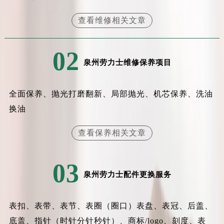
内蒙古自治区锡林郭勒盟市锡林浩特市光明街与额尔敦路交叉口劳力士售后服务中心（需提前预约）
查看维修相关文章
内蒙古自治区兴安盟市乌兰浩特市兴安大街劳力士售后服务中心（需提前预约）
山西省大同市平城区迎宾街劳力士售后服务中心（需提前预约）
山西省晋城市城区黄华街劳力士售后服务中心（需提前预约）
02
泉州劳力士维修保养项目
山西省晋中市榆次区顺城街劳力士售后服务中心（需提前预约）
山西省临汾市尧都区解放路劳力士售后服务中心（需提前预约）
山西省吕梁市离石区永宁中路与建设街交叉口劳力士售后服务中心（需提前预约）
全面保养、抛光打磨翻新、局部抛光、机芯保养、洗油
山西省朔州市朔城区怡西路与鄯阳西街交汇处劳力士售后服务中心（需提前预约）
换油
山西省忻州市忻府区和平东街与七一南路交叉口劳力士售后服务中心（需提前预约）
查看保养相关文章
山西省阳泉市郊区平阳东街与新城大道交叉口劳力士售后服务中心（需提前预约）
山西省运城市盐湖区河东街劳力士售后服务中心（需提前预约）
山西省长治市潞州区英雄中路劳力士售后服务中心（需提前预约）
03
泉州劳力士配件更换服务
山西省太原市迎泽区迎泽街道解放路15号亨得利名表维修授权店3楼劳力士售后服务中心（需提前预约）
天津市和平区赤峰道136号天津国际金融中心26层2603室劳力士售后服务中心（需提前预约）
安徽省安庆市迎江区人民路劳力士售后服务中心（需提前预约）
表扣、表带、表节、表圈（圈口）表盘、表冠、后盖、
安徽省蚌埠市蚌山区淮河路劳力士售后服务中心（需提前预约）
底盖、指针（时针分针秒针）、商标/logo、刻度、表