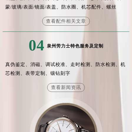
安徽省亳州市谯城区魏武大道劳力士售后服务中心（需提前预约）
蒙/玻璃/表面/镜面/表盖、防水圈、机芯配件、螺丝
安徽省池州市贵池区长江路劳力士售后服务中心（需提前预约）
查看配件相关文章
安徽省滁州市琅琊区南谯北路劳力士售后服务中心（需提前预约）
安徽省阜阳市颍州区颍州北路劳力士售后服务中心（需提前预约）
安徽省淮北市相山区淮海路劳力士售后服务中心（需提前预约）
04
泉州劳力士特色服务及定制
安徽省淮南市田家庵区国庆中路劳力士售后服务中心（需提前预约）
安徽省黄山市屯溪区黄山西路劳力士售后服务中心（需提前预约）
安徽省六安市金安区解放中路劳力士售后服务中心（需提前预约）
真伪鉴定、消磁、调试校准、走时检测、防水检测、机
安徽省马鞍山市雨山区湖南西路劳力士售后服务中心（需提前预约）
芯检测、表带定制、镶钻刻字
安徽省宿州市埇桥区人民中路劳力士售后服务中心（需提前预约）
查看新闻资讯
安徽省铜陵市铜官区石城大道劳力士售后服务中心（需提前预约）
安徽省芜湖市镜湖区中山路步行街劳力士售后服务中心（需提前预约）
安徽省宣城市宣州区叠嶂西路劳力士售后服务中心（需提前预约）
福建省龙岩市新罗区九一南路劳力士售后服务中心（需提前预约）
福建省南平市建阳区人民西路劳力士售后服务中心（需提前预约）
福建省宁德市蕉城区天湖东路劳力士售后服务中心（需提前预约）