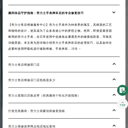
甘肃省合作市人民街劳力士售后服务中心（需提前预约）
甘肃省嘉峪关市雄关区新华中路劳力士售后服务中心（需提前预约）
腕间珍品守护指南：劳力士手表摔坏后的专业修复技巧
甘肃省金昌市金川区北京路劳力士售后服务中心（需提前预约）
【劳力士售后维修服务中心】劳力士手表作为钟表界的瑰宝，其精湛的工艺
甘肃省酒泉市肃州区西大街劳力士售后服务中心（需提前预约）
和独特的设计，使其成为了众多表迷心中的梦想之物。然而，即便是最坚固
甘肃省临夏市城南街道团结路劳力士售后服务中心（需提前预约）
耐用的劳力士手表，在日常使用中也难免会遭遇意外的碰撞或跌落，导致其
功能受损。本文将为您详细介绍劳力士手表摔坏后的处理技巧，以及如何在
甘肃省陇南市武都区人民路劳力士售后服务中心（需提前预约）
必要时使用呼吸机进行辅助维修。手表摔坏...
详情 >
甘肃省平凉市崆峒区西大街劳力士售后服务中心（需提前预约）
甘肃省庆阳市西峰区南大街劳力士售后服务中心（需提前预约）
劳力士售后维修部门店
甘肃省天水市秦州区民主路劳力士售后服务中心（需提前预约）
甘肃省武威市凉州区迎宾路劳力士售后服务中心（需提前预约）
劳力士售后维修店门店热线是多少
甘肃省张掖市甘州区民乐北路劳力士售后服务中心（需提前预约）

宁夏回族自治区固原市原州区文化街劳力士售后服务中心（需提前预约）
劳力士星期日历换皮带（经典腕表个性化升级指南）
宁夏回族自治区石嘴山市大武口区贺兰山路劳力士售后服务中心（需提前预约）

宁夏回族自治区吴忠市利通区开元大道劳力士售后服务中心（需提前预约）
打造完美腕表：劳力士表蒙划痕修复指南
宁夏回族自治区银川市兴庆区新华东路97号新百中心C馆一层C1-18号商铺劳力士售后服务中心（需提前预约）
宁夏回族自治区中卫市沙坡头区鼓楼东街劳力士售后服务中心（需提前预约）
劳力士维修保养网点电话地址查询