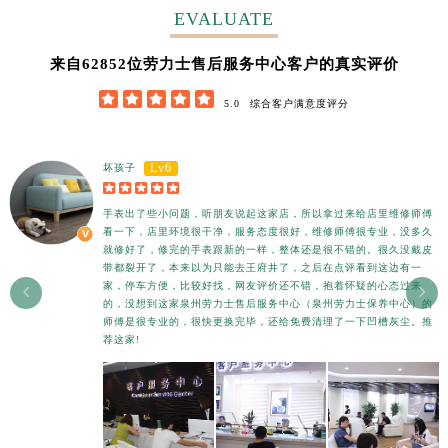
河南省信阳市浉河区东方红大道劳力士售后服务中心（需提前预约）
EVALUATE
河南省许昌市魏都区建安大道与八龙路交叉口劳力士售后服务中心（需提前预约）
62852
来自
位劳力士售后服务中心客户的真实评价
河南省郑州市二七区民主路10号华润大厦29层2905室劳力士售后服务中心（需提前预约）





河南省周口市川汇区七一路劳力士售后服务中心（需提前预约）
5.0
综合客户满意度评分
河南省驻马店市驿城区乐山大道与置地大道交叉口劳力士售后服务中心（需提前预约）
湖北省鄂州市鄂城区文星大道劳力士售后服务中心（需提前预约）
Lv6
坏孩子
湖北省黄冈市黄州区赤壁大道劳力士售后服务中心（需提前预约）





湖北省黄石市黄石港区武汉路劳力士售后服务中心（需提前预约）
手表出了些小问题，听朋友说起这家店，所以拿过来给店里维修师傅
看一下，店里环境很干净，服务态度很好，维修师傅很专业，没多久
湖北省荆门市东宝中天街步行街劳力士售后服务中心（需提前预约）
就修好了，修完的手表跟新的一样，整体还是很不错的。很久没戴皮
湖北省荆州市荆州区荆中路劳力士售后服务中心（需提前预约）
带都裂开了，本来以为只能去王府井了，之后在点评看到这边有一
家，停车方便，比较好找，网友评价还不错，抱着怀疑的心态过来


湖北省十堰市茅箭区人民北路劳力士售后服务中心（需提前预约）
的，没想到这家泉州劳力士售后服务中心（泉州劳力士保养中心）的
师傅是很专业的，很快更换完毕，还给免费清理了一下凹槽灰尘。推
湖北省随州市曾都区青年路劳力士售后服务中心（需提前预约）
荐这家!
湖北省咸宁市咸安区长安大道劳力士售后服务中心（需提前预约）
湖北省襄阳市樊城区长虹路与人民路交叉口劳力士售后服务中心（需提前预约）
湖北省孝感市孝南区复兴大道劳力士售后服务中心（需提前预约）
湖北省宜昌市西陵区夷陵大道与港窑路劳力士售后服务中心（需提前预约）