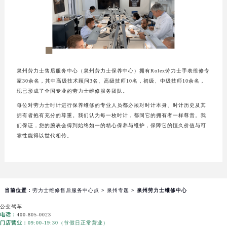
福州市鼓楼区五四路128-1号恒力城写字楼15层03室（需提前预约）
成都市锦江区人民东路6号SAC东原中心写字楼24层2406B室（需提前预约）
重庆市江北区观音桥步行街2号融恒时代广场写字楼9层902室（需提前预约）
长沙市芙蓉区定王台街道建湘路393号世茂环球金融中心写字楼（芙蓉广场）10层13室（需提前预约）
郑州市二七区铭功路10号华润大厦写字楼29层2905室（需提前预约）
泉州劳力士售后服务中心（泉州劳力士保养中心）拥有Rolex劳力士手表维修专
太原市迎泽区解放路15号亨得利名表服务中心（品牌授权店）3层整层（需提前预约）
家30余名，其中高级技术顾问3名、高级技师10名，初级、中级技师10余名，
现已形成了全国专业的劳力士维修服务团队。
沈阳市沈河区中街路137号亨得利名表服务中心（品牌授权店）1层整层（需提前预约）
每位对劳力士时计进行保养维修的专业人员都必须对时计本身、时计历史及其
沈阳市沈河区中街路83号亨得利名表服务中心（品牌授权店）1层整层（需提前预约）
拥有者抱有充分的尊重。我们认为每一枚时计，都同它的拥有者一样尊贵。我
乌鲁木齐市天山区红山路26号时代广场（CCMALL）C座17层17-B（需提前预约）
们保证，您的腕表会得到始终如一的精心保养与维护，保障它的恒久价值与可
温州市鹿城区锦绣路1067号置信广场10层1015室（需提前预约）
靠性能得以世代相传。
哈尔滨市道里区友谊西路600号富力中心T2座写字楼29层03室（需提前预约）
大连市中山区人民路15号国际金融大厦7层G室（需提前预约）
佛山市禅城区季华五路57号万科金融中心C座12层1205室（需提前预约）
当前位置：
劳力士维修售后服务中心点
>
泉州专题
> 泉州劳力士维修中心
东莞市东城街道鸿福东路1号民盈国贸中心T1写字楼9层907室（需提前预约）
无锡市梁溪区人民中路139号恒隆广场写字楼1座11层1104室（需提前预约）
公交
驾车
电话：
400-805-0023
南通市崇川区工农路57号圆融广场写字楼16层1603室（需提前预约）
门店营业：
09:00-19:30（节假日正常营业）