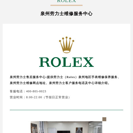
ROLEX
徐州市鼓楼区淮海东路29号苏宁广场IFC国际金融中心写字楼35层3508室（需提前预约）
扬州市邗江区国展路29号星耀天地写字楼1号楼18层1803室（需提前预约）
泉州劳力士维修服务中心
盐城市盐都区世纪大道5号盐城金融城写字楼1号楼16层1604室（需提前预约）
泰州市海陵区永定东路399号置地商务中心东塔写字楼（华润万象城）17层1706室（需提前预约）
宁波市江北区大闸南路500号来福士广场办公楼20层2009室（需提前预约）
杭州市上城区钱江路1366号华润大厦写字楼A座5层503-5室（需提前预约）
金华市金东区东市南街777号金华万达广场写字楼4号楼22层2209室（需提前预约）
绍兴市越城区胜利东路379号世茂天际中心写字楼8层805室（需提前预约）
嘉兴市南湖区广益路705号嘉兴世界贸易中心写字楼A座13层1304室（需提前预约）
泉州劳力士售后服务中心:提供劳力士（Rolex）泉州地区手表维修保养服务、
南昌市红谷滩新区红谷中大道998号绿地双子塔（中央广场）A1座办公楼14层07室（需提前预约）
泉州劳力士维修网点地址、泉州劳力士客户服务电话及中心详细介绍。
济南市历下区经十路11111号华润中心写字楼（万象城）15层1508室（需提前预约）
客服电话：400-805-0023
广州市天河区天河路230号万菱汇国际中心写字楼A塔7层704室（需提前预约）
营业时间：8:00-22:00（节假日正常营业）
广州市越秀区环市东路371-375号世界贸易中心大厦南塔写字楼15层07室（需提前预约）
深圳市罗湖区深南东路5001号华润大厦写字楼17层1701室（需提前预约）
惠州市惠城区江北文昌一路7号华贸大厦写字楼1座30层05室（需提前预约）
厦门市思明区湖滨东路95号华润大厦写字楼B座11层1104室（需提前预约）