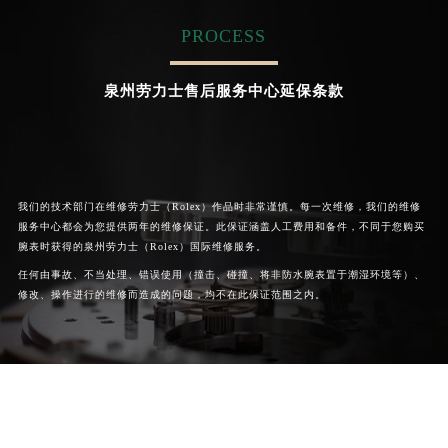
香港特别行政区金钟区中西区金钟道劳力士售后服务中心（需提前预约）
PROCESS
香港特别行政区九龙区油尖旺区弥敦道劳力士售后服务中心（需提前预约）


成都劳力士维修
北京劳力士售后服务中心
香港特别行政区铜锣湾区湾仔区轩尼诗道劳力士售后服务中心（需提前预约）
泉州劳力士售后服务中心延保条款
河南省安阳市文峰区解放大道劳力士售后服务中心（需提前预约）
河南省鹤壁市淇滨区九州路劳力士售后服务中心（需提前预约）
河南省济源市沁园街道济水大道劳力士售后服务中心（需提前预约）
河南省焦作市解放区解放路劳力士售后服务中心（需提前预约）
我们的技术部门在维修劳力士（Rolex）作品时非常谨慎。每一次维修，我们的维修
河南省开封市鼓楼区中山路劳力士售后服务中心（需提前预约）
服务中心都会为您提供两年的维修保证。此保证涵盖人工费用和备件，不同于您购买
河南省洛阳市西工区中州中路与解放路交叉口劳力士售后服务中心（需提前预约）
腕表时获得的泉州劳力士（Rolex）国际维修服务。
河南省漯河市源汇区交通路劳力士售后服务中心（需提前预约）
任何由事故、不当处理、错误使用（撞击、碰撞、将非防水腕表置于潮湿环境等）、
修改、操作进行的维修而造成的问题，均不在此保证范围之内。
河南省南阳市宛城区范蠡东路与南都路交叉口劳力士售后服务中心（需提前预约）
河南省平顶山市卫东区建设路劳力士售后服务中心（需提前预约）
河南省濮阳市大华龙区开州路绿城路交叉口劳力士售后服务中心（需提前预约）
河南省三门峡市湖滨区和平路劳力士售后服务中心（需提前预约）
河南省商丘市梁园区神火大道劳力士售后服务中心（需提前预约）
河南省新乡市红旗区人民路劳力士售后服务中心（需提前预约）