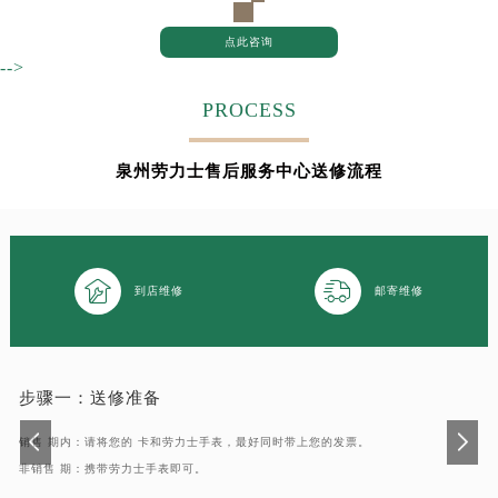
甘肃省兰州市七里河区西津西路16号兰州中心写字楼21层2102室（需提前预约）
点此咨询
重庆市解放碑渝中区民权路28号英利国际金融中心写字楼20层01室（需提前预约）
-->
黑龙江省大庆市萨尔图区会战大街劳力士售后服务中心（需提前预约）
PROCESS
黑龙江省鹤岗市向阳区红军路劳力士售后服务中心（需提前预约）
黑龙江省黑河市爱辉区中央街劳力士售后服务中心（需提前预约）
泉州劳力士售后服务中心送修流程
黑龙江省鸡西市鸡冠区红军路劳力士售后服务中心（需提前预约）
黑龙江省佳木斯市向阳区长安路劳力士售后服务中心（需提前预约）
黑龙江省牡丹江市东安区太平路劳力士售后服务中心（需提前预约）
黑龙江省七台河市桃山区大同街劳力士售后服务中心（需提前预约）


到店维修
邮寄维修
黑龙江省齐齐哈尔市龙沙区龙华路劳力士售后服务中心（需提前预约）
黑龙江省双鸭山市尖山区新兴大街劳力士售后服务中心（需提前预约）
黑龙江省绥化市北林区新华街与康庄路交叉口劳力士售后服务中心（需提前预约）
黑龙江省伊春市伊美区通河路劳力士售后服务中心（需提前预约）
步骤一：
送修准备
吉林省白城市洮北区明仁南街劳力士售后服务中心（需提前预约）
销售 期内：请将您的 卡和劳力士手表，最好同时带上您的发票。
吉林省白山市浑江区浑江大街劳力士售后服务中心（需提前预约）
非销售 期：携带劳力士手表即可。
吉林省吉林市船营区河南街劳力士售后服务中心（需提前预约）