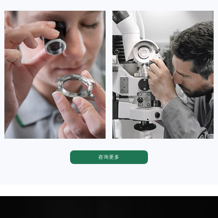
广西壮族自治区河池市金城江区金城江街道朝阳路劳力士售后服务中心（需提前预约）
广西壮族自治区贺州市八步区城东街道灵峰南路劳力士售后服务中心（需提前预约）
安尼塔·阿普里尔
贝亚特·布兰奇
广西壮族自治区来宾市兴宾区桂中大道劳力士售后服务中心（需提前预约）
资深劳力士技师
资深劳力士技师
是劳力士售后服务中心
是劳力士售后服务中心
广西壮族自治区柳州市城中区中山中路劳力士售后服务中心（需提前预约）
(劳力士手表维修售后服务中心)
(劳力士手表维修售后服务中心)
的高级技师之一
的高级技师之一
广西壮族自治区钦州市钦南区金海湾东大街劳力士售后服务中心（需提前预约）
Tianjin Rolex Maintain center
Nanjing Rolex Maintain center
广西壮族自治区梧州市万秀区龙湖镇高旺路劳力士售后服务中心（需提前预约）
广西壮族自治区玉林市玉州区金玉路劳力士售后服务中心（需提前预约）


海南省儋州市儋州市那大镇兰洋北路劳力士售后服务中心（需提前预约）
天津劳力士维修
上海劳力士维修
海南省东方市八所镇解放西路劳力士售后服务中心（需提前预约）
海南省琼海市嘉积镇东风路劳力士售后服务中心（需提前预约）
海南省三沙市西沙区西沙群岛永兴岛北京路劳力士售后服务中心（需提前预约）
海南省三亚市吉阳区迎宾路劳力士售后服务中心（需提前预约）
咨询更多
卡罗琳·卡桑德拉
辛迪·克莱门特
海南省万宁市万城镇解放路劳力士售后服务中心（需提前预约）
资深劳力士技师
资深劳力士技师
是劳力士售后服务中心
是劳力士维修售后服务中心
海南省文昌市文城镇教育东路劳力士售后服务中心（需提前预约）
(劳力士售后维修服务中心地址)
(劳力士售后维修服务中心地址)
海南省五指山市通什镇三月三大道劳力士售后服务中心（需提前预约）
的高级技师之一
的高级技师之一
Chengdu Rolex Maintain center
Beijing Rolex Maintain center
香港特别行政区尖沙咀区油尖旺区广东道劳力士售后服务中心（需提前预约）