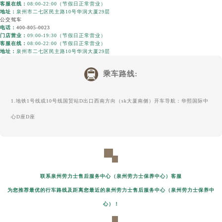
客服在线：
08:00-22:00（节假日正常营业）
苏州市苏州工业园区星港街199号苏州中心办公楼C座22层08室（需提前预约）
地址：
泉州市二七区民主路10号华润大厦29层
公交
驾车
武汉市江汉区解放大道686号世界贸易大厦38层09室（需提前预约）
电话：
400-805-0023
南宁市青秀区金湖路59号地王大厦12楼1224室（需提前预约）
门店营业：
09:00-19:30（节假日正常营业）
客服在线：
08:00-22:00（节假日正常营业）
合肥市蜀山区潜山路111号万象城华润大厦B座12楼03室（需提前预约）
地址：
泉州市二七区民主路10号华润大厦29层
泉州市丰泽区宝洲路729号浦西万达中心写字楼A座7楼709室（需提前预约）
乘车路线:
青岛市南区山东路6号华润大厦B座22层04室（需提前预约）
烟台市芝罘区胜利路139号万达金融中心A座907室（需提前预约）
1.地铁1号线或10号线国贸站D出口西南方向（sk大厦南侧）开车导航：华熙国际中
长春市朝阳区西安大路727号中银大厦A座(旺进大厦)18层09室（需提前预约）
心D座D座
贵阳市南明区都司高架桥路33号亨特国际金融中心14楼14D（需提前预约）
昆明市盘龙区北京路928号同德昆明广场写字楼10层06室（需提前预约）
石家庄市长安区中山东路39号勒泰中心写字楼B座13层07室（需提前预约）
西安市碑林区南关正街88号华侨城长安国际中心E座6楼10室（需提前预约）
海口市龙华区金贸东路5号海口华润大厦B座17层1707室（需提前预约）
联系泉州劳力士售后服务中心（泉州劳力士保养中心）客服
唐山市路南区新华东道100号万达广场写字楼A座10层1002室（需提前预约）
为您推荐最优的行车路线及距离您最近的泉州劳力士售后服务中心（泉州劳力士保养中
台州市椒江区东海大道1800号腾达中心东1幢20楼2002室（需提前预约）
心）！
内蒙古自治区呼和浩特市玉泉区大学西街70号华润万象城写字楼（鄂尔多斯大厦）23层2326室（需提前预约）