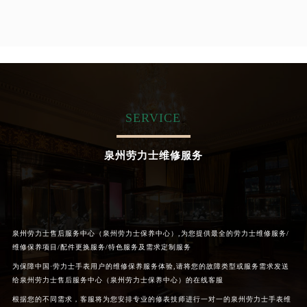
吉林省辽源市龙山区人民大街劳力士售后服务中心（需提前预约）
吉林省梅河口市新华街道梅河大街劳力士售后服务中心（需提前预约）
吉林省四平市铁东区紫气大路与南九经街交汇处劳力士售后服务中心（需提前预约）
吉林省松原市宁江区五环大街劳力士售后服务中心（需提前预约）
吉林省通化市东昌区环通乡江南大街劳力士售后服务中心（需提前预约）
吉林省延边市延吉市解放路劳力士售后服务中心（需提前预约）
SERVICE
辽宁省鞍山市铁东区站前街劳力士售后服务中心（需提前预约）
辽宁省本溪市平山区胜利路劳力士售后服务中心（需提前预约）
泉州劳力士维修服务
辽宁省朝阳市双塔区新华路劳力士售后服务中心（需提前预约）
辽宁省丹东市振兴区七经街劳力士售后服务中心（需提前预约）
辽宁省抚顺市新抚区东一路劳力士售后服务中心（需提前预约）
辽宁省阜新市海州区解放大街劳力士售后服务中心（需提前预约）
泉州劳力士售后服务中心（泉州劳力士保养中心）,为您提供最全的劳力士维修服务/
辽宁省葫芦岛市连山区中央路劳力士售后服务中心（需提前预约）
维修保养项目/配件更换服务/特色服务及需求定制服务
辽宁省锦州市古塔区中央大街劳力士售后服务中心（需提前预约）
为保障中国·劳力士手表用户的维修保养服务体验,请将您的故障类型或服务需求发送
辽宁省辽阳市白塔区新运大街劳力士售后服务中心（需提前预约）
给泉州劳力士售后服务中心（泉州劳力士保养中心）的在线客服
辽宁省盘锦市兴隆台区石油大街劳力士售后服务中心（需提前预约）
根据您的不同需求，客服将为您安排专业的修表技师进行一对一的泉州劳力士手表维