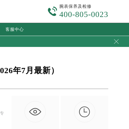
腕表保养及检修

400-805-0023
客服中心

26年7月最新）

方专