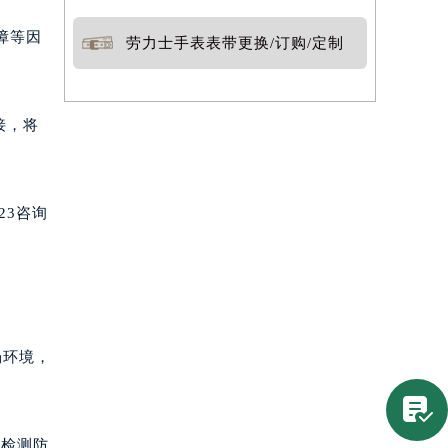
障等因
劳力士手表表带更换/订购/定制
接，将
23咨询
场环境，

新检测防