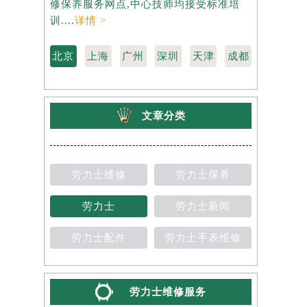
修保养服务网点,中心技师均接受标准培
力士维修保
训....
详情 >
准培训....
详
北京
上海
广州
深圳
天津
成都
文章分类
劳力士维修
劳力士保养
劳力士
劳力士新闻
劳力士配件
劳力士手表维修
劳力士维修服务