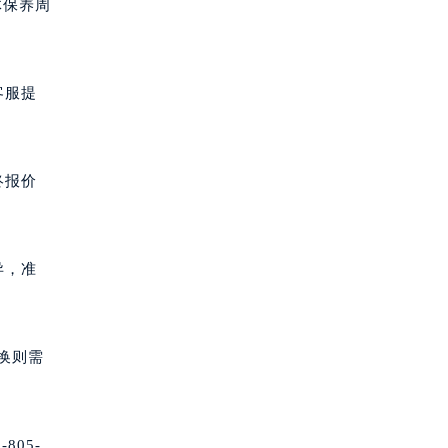
体保养周
客服提
终报价
异，准
换则需
805-