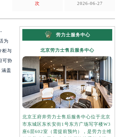
次
2026-06-27
-
劳力士服务中心
话为
北京劳力士售后服务中心
上
专柜与
但可协
，涵盖
北京王府井劳力士售后服务中心位于北京
上海港汇国
市东城区东长安街1号东方广场写字楼W3
于上海市徐
座6层602室（需提前预约），是劳力士维
楼2座37