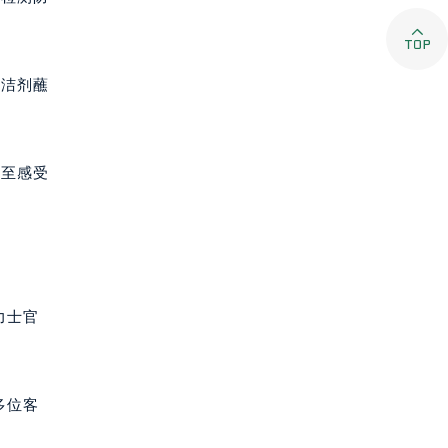

清洁剂蘸
链至感受
力士官
多位客