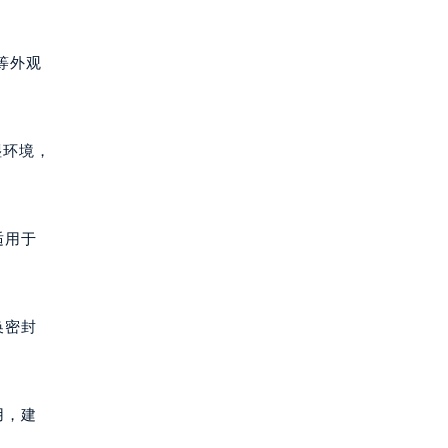
等外观
湿环境，
适用于
换密封
用，建