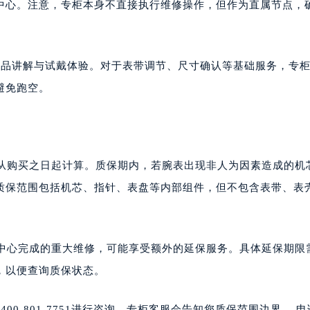
中心。注意，专柜本身不直接执行维修操作，但作为直属节点，
产品讲解与试戴体验。对于表带调节、尺寸确认等基础服务，专
避免跑空。
，从购买之日起计算。质保期内，若腕表出现非人为因素造成的机
质保范围包括机芯、指针、表盘等内部组件，但不包含表带、表
后中心完成的重大维修，可能享受额外的延保服务。具体延保期限
，以便查询质保状态。
0-801-7751进行咨询。专柜客服会告知您质保范围边界、 