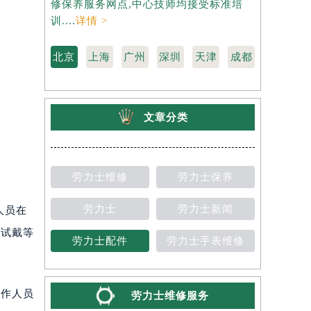
修保养服务网点,中心技师均接受标准培
力士维修保
训....
详情 >
准培训....
详
北京
上海
广州
深圳
天津
成都
文章分类
劳力士维修
劳力士保养
劳力士
劳力士新闻
人员在
店试戴等
劳力士配件
劳力士手表维修
工作人员
劳力士维修服务