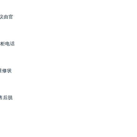
议由官
专柜电话
维修状
售后脱