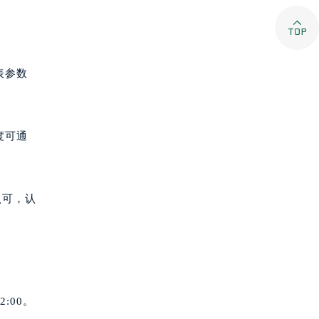

表参数
度可通
认可，认
:00。