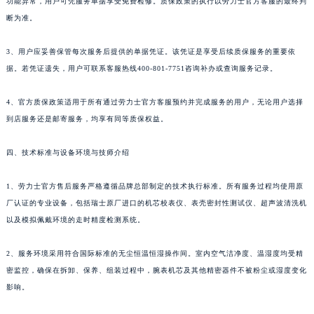
功能异常，用户可凭服务单据享受免费检修。质保政策的执行以劳力士官方客服的最终判
断为准。
3、用户应妥善保管每次服务后提供的单据凭证。该凭证是享受后续质保服务的重要依
据。若凭证遗失，用户可联系客服热线400-801-7751咨询补办或查询服务记录。
4、官方质保政策适用于所有通过劳力士官方客服预约并完成服务的用户，无论用户选择
到店服务还是邮寄服务，均享有同等质保权益。
四、技术标准与设备环境与技师介绍
1、劳力士官方售后服务严格遵循品牌总部制定的技术执行标准。所有服务过程均使用原
厂认证的专业设备，包括瑞士原厂进口的机芯校表仪、表壳密封性测试仪、超声波清洗机
以及模拟佩戴环境的走时精度检测系统。
2、服务环境采用符合国际标准的无尘恒温恒湿操作间。室内空气洁净度、温湿度均受精
密监控，确保在拆卸、保养、组装过程中，腕表机芯及其他精密器件不被粉尘或湿度变化
影响。