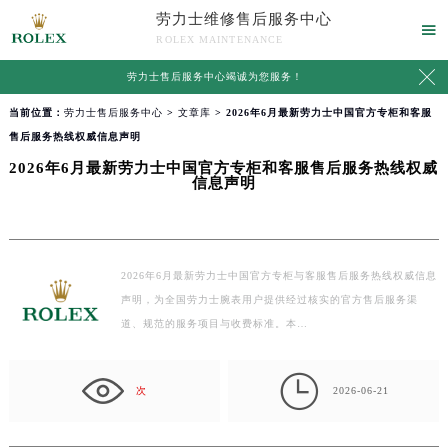
劳力士维修售后服务中心

ROLEX MAINTENANCE

劳力士售后服务中心竭诚为您服务！
当前位置：
劳力士售后服务中心
>
文章库
> 2026年6月最新劳力士中国官方专柜和客服
售后服务热线权威信息声明
2026年6月最新劳力士中国官方专柜和客服售后服务热线权威
信息声明
2026年6月最新劳力士中国官方专柜与客服售后服务热线权威信息
声明，为全国劳力士腕表用户提供经过核实的官方售后服务渠
道、规范的服务项目与收费标准。本…

次
2026-06-21