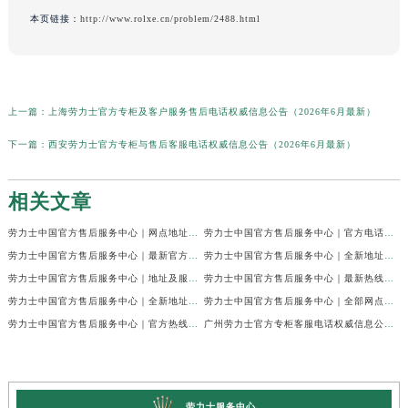
本页链接：
http://www.rolxe.cn/problem/2488.html
上一篇：
上海劳力士官方专柜及客户服务售后电话权威信息公告（2026年6月最新）
下一篇：
西安劳力士官方专柜与售后客服电话权威信息公告（2026年6月最新）
相关文章
劳力士中国官方售后服务中心｜网点地址及24小时电话权威信息通知（2026年7月最新）
劳力士中国官方售后服务中心｜官方电话和维修地址权威信息声明（2026年7月最新）
劳力士中国官方售后服务中心｜最新官方地址和全部热线权威信息通知（2026年7月最新）
劳力士中国官方售后服务中心｜全新地址与售后热线权威信息通告（2026年7月最新）
劳力士中国官方售后服务中心｜地址及服务热线权威信息声明（2026年7月最新）
劳力士中国官方售后服务中心｜最新热线及完整维修地址权威信息通告（2026年7月最新）
劳力士中国官方售后服务中心｜全新地址与官方电话权威信息通告（2026年7月最新）
劳力士中国官方售后服务中心｜全部网点地址与客服热线权威信息声明（2026年7月最新）
劳力士中国官方售后服务中心｜官方热线及门店地址权威信息通知（2026年7月最新）
广州劳力士官方专柜客服电话权威信息公示（2026年7月最新）
劳力士服务中心