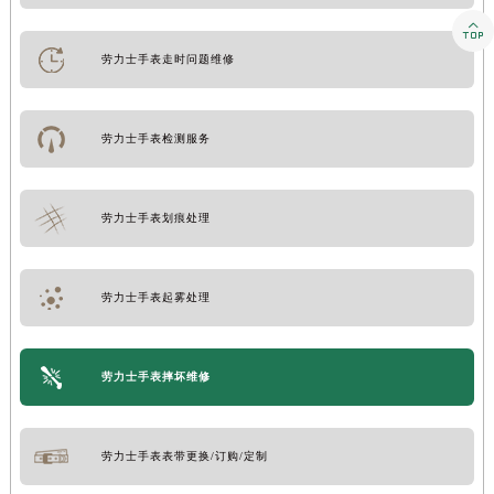

劳力士手表走时问题维修
劳力士手表检测服务
劳力士手表划痕处理
劳力士手表起雾处理
劳力士手表摔坏维修
劳力士手表表带更换/订购/定制