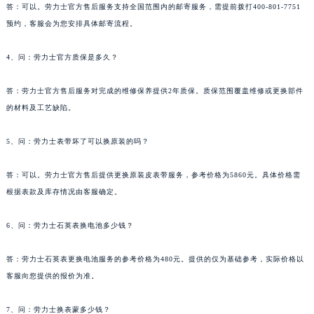
答：可以。劳力士官方售后服务支持全国范围内的邮寄服务，需提前拨打400-801-7751
预约，客服会为您安排具体邮寄流程。
4、问：劳力士官方质保是多久？
答：劳力士官方售后服务对完成的维修保养提供2年质保。质保范围覆盖维修或更换部件
的材料及工艺缺陷。
5、问：劳力士表带坏了可以换原装的吗？
答：可以。劳力士官方售后提供更换原装皮表带服务，参考价格为5860元。具体价格需
根据表款及库存情况由客服确定。
6、问：劳力士石英表换电池多少钱？
答：劳力士石英表更换电池服务的参考价格为480元。提供的仅为基础参考，实际价格以
客服向您提供的报价为准。
7、问：劳力士换表蒙多少钱？