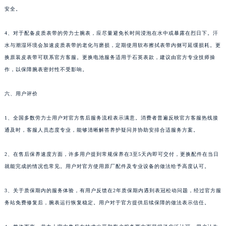
安全。
4、对于配备皮质表带的劳力士腕表，应尽量避免长时间浸泡在水中或暴露在烈日下。汗
水与潮湿环境会加速皮质表带的老化与磨损，定期使用软布擦拭表带内侧可延缓损耗。更
换原装皮表带可联系官方客服。更换电池服务适用于石英表款，建议由官方专业技师操
作，以保障腕表密封性不受影响。
六、用户评价
1、全国多数劳力士用户对官方售后服务流程表示满意。消费者普遍反映官方客服热线接
通及时，客服人员态度专业，能够清晰解答养护疑问并协助安排合适服务方案。
2、在售后保养速度方面，许多用户提到常规保养在3至5天内即可交付，更换配件在当日
就能完成的情况也常见。用户对官方使用原厂配件及专业设备的做法给予高度认可。
3、关于质保期内的服务体验，有用户反馈在2年质保期内遇到表冠松动问题，经过官方服
务站免费修复后，腕表运行恢复稳定。用户对于官方提供后续保障的做法表示信任。