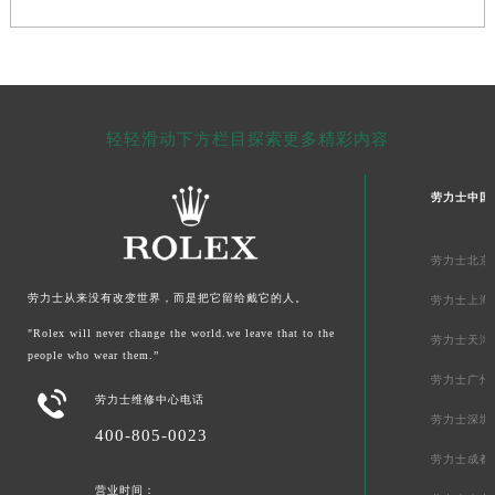
轻轻滑动下方栏目探索更多精彩内容
劳力士中国
劳力士北京
劳力士从来没有改变世界，而是把它留给戴它的人。
劳力士上海
"Rolex will never change the world.we leave that to the
劳力士天津
people who wear them.”
劳力士广州

劳力士维修中心电话
劳力士深圳
400-805-0023
劳力士成都
营业时间：