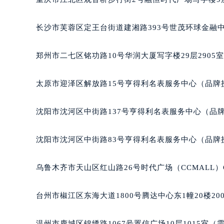
长沙市芙蓉区定王台街道建湘路393号世茂环球金融中
郑州市二七区铭功路10号华润大厦写字楼29层2905
太原市迎泽区解放路15号亨得利名表服务中心（品牌
沈阳市沈河区中街路137号亨得利名表服务中心（品
沈阳市沈河区中街路83号亨得利名表服务中心（品牌
乌鲁木齐市天山区红山路26号时代广场（CCMALL）C
台州市椒江区东海大道1800号腾达中心东1幢20楼20
温州市鹿城区锦绣路1067号置信广场10层1015室（