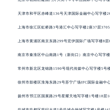
天津市和平区赤峰道136号天津国际金融中心写字楼26
上海市徐汇区虹桥路3号港汇中心写字楼2座37层370
上海市黄浦区南京东路299号宏伊国际广场写字楼8层
南京市秦淮区中山南路1号（新街口）南京中心写字楼2
常州市新北区龙锦路1590号现代传媒中心写字楼5号楼
徐州市鼓楼区淮海东路29号苏宁广场IFC国际金融中心
扬州市邗江区国展路29号星耀天地写字楼1号楼18层1
盐城市盐都区世纪大道5号盐城金融城写字楼1号楼16