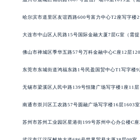
哈尔滨市道里区友谊西路600号富力中心T2座写字楼2
大连市中山区人民路15号国际金融大厦7层G室（需
佛山市禅城区季华五路57号万科金融中心C座12层12
东莞市东城街道鸿福东路1号民盈国贸中心T1写字楼9
无锡市梁溪区人民中路139号恒隆广场写字楼1座11层
南通市崇川区工农路57号圆融广场写字楼16层1603
苏州市苏州工业园区星港街199号苏州中心办公楼C座
武汉市江汉区解放大道686号世界贸易大厦38层09