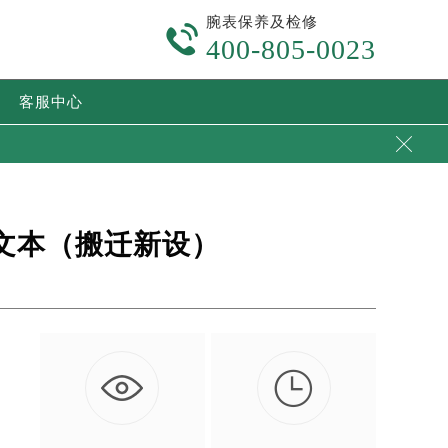
腕表保养及检修

400-805-0023
客服中心

版文本（搬迁新设）

。