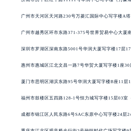
广州市天河区天河路230号万菱汇国际中心写字楼A塔
广州市越秀区环市东路371-375号世界贸易中心大厦
深圳市罗湖区深南东路5001号华润大厦写字楼17层1
惠州市惠城区江北文昌一路7号华贸大厦写字楼1座30
厦门市思明区湖滨东路95号华润大厦写字楼B座11层1
福州市鼓楼区五四路128-1号恒力城写字楼15层03
成都市锦江区人民东路6号SAC东原中心写字楼24层2
重庆市江北区观音桥步行街2号融恒时代广场写字楼9层