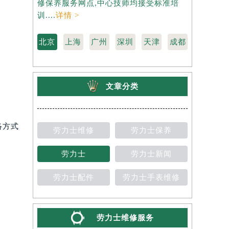
修保养服务网点,中心技师均接受标准培
力士维修保
训....
详情 >
准培训....
详
北京
上海
广州
深圳
天津
成都
文章分类
络方式
劳力士维修
劳力士保养
劳力士
劳力士新闻
劳力士配件
劳力士手表维修
劳力士维修服务