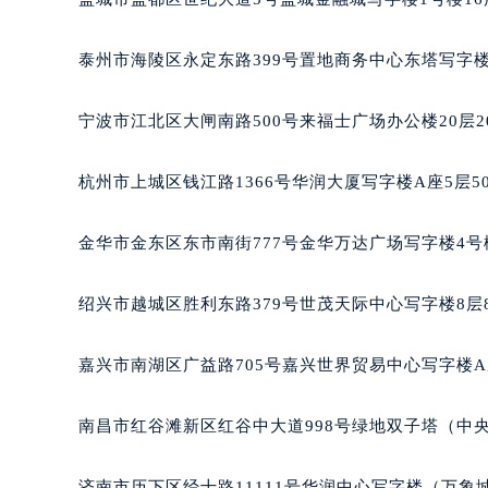
泰州市海陵区永定东路399号置地商务中心东塔写字楼
宁波市江北区大闸南路500号来福士广场办公楼20层2
杭州市上城区钱江路1366号华润大厦写字楼A座5层5
金华市金东区东市南街777号金华万达广场写字楼4号楼
绍兴市越城区胜利东路379号世茂天际中心写字楼8层
嘉兴市南湖区广益路705号嘉兴世界贸易中心写字楼A座
南昌市红谷滩新区红谷中大道998号绿地双子塔（中央
济南市历下区经十路11111号华润中心写字楼（万象城