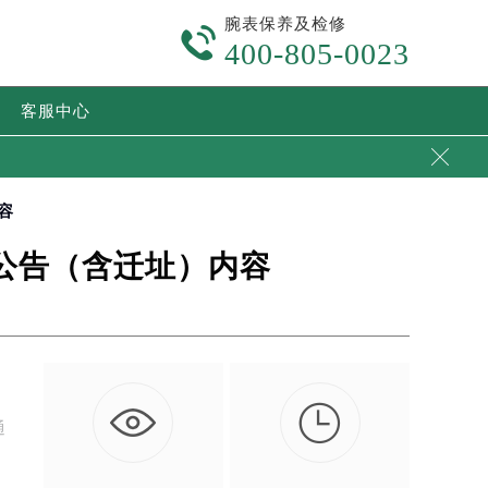
腕表保养及检修

400-805-0023
客服中心

容
充公告（含迁址）内容

通