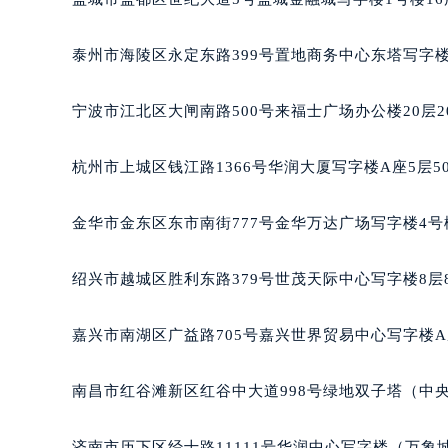
泰州市海陵区永定东路399号置地商务中心东塔写字楼
宁波市江北区大闸南路500号来福士广场办公楼20层2
杭州市上城区钱江路1366号华润大厦写字楼A座5层5
金华市金东区东市南街777号金华万达广场写字楼4号楼
绍兴市越城区胜利东路379号世茂天际中心写字楼8层
嘉兴市南湖区广益路705号嘉兴世界贸易中心写字楼A座
南昌市红谷滩新区红谷中大道998号绿地双子塔（中央
济南市历下区经十路11111号华润中心写字楼（万象城