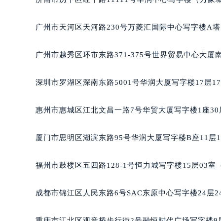
广州市天河区天河路230号万菱汇国际中心写字楼A塔
广州市越秀区环市东路371-375号世界贸易中心大厦
深圳市罗湖区深南东路5001号华润大厦写字楼17层1
惠州市惠城区江北文昌一路7号华贸大厦写字楼1座30
厦门市思明区湖滨东路95号华润大厦写字楼B座11层1
福州市鼓楼区五四路128-1号恒力城写字楼15层03
成都市锦江区人民东路6号SAC东原中心写字楼24层2
重庆市江北区观音桥步行街2号融恒时代广场写字楼9层