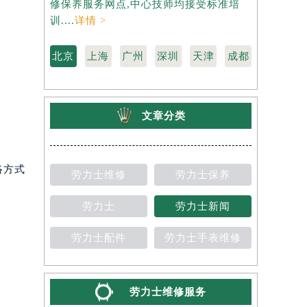
修保养服务网点,中心技师均接受标准培
力士维修保
训....
详情 >
准培训....
详
北京
上海
广州
深圳
天津
成都
文章分类
络方式
劳力士维修
劳力士保养
劳力士
劳力士新闻
劳力士配件
劳力士手表维修
劳力士维修服务