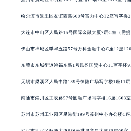
哈尔滨市道里区友谊西路600号富力中心T2座写字楼2
大连市中山区人民路15号国际金融大厦7层G室（需
佛山市禅城区季华五路57号万科金融中心C座12层12
东莞市东城街道鸿福东路1号民盈国贸中心T1写字楼9
无锡市梁溪区人民中路139号恒隆广场写字楼1座11层
南通市崇川区工农路57号圆融广场写字楼16层1603
苏州市苏州工业园区星港街199号苏州中心办公楼C座
武汉市江汉区解放大道686号世界贸易大厦38层09