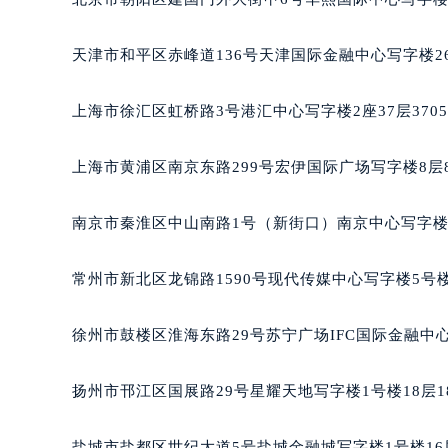
天津市和平区赤峰道136号天津国际金融中心写字楼26
上海市徐汇区虹桥路3号港汇中心写字楼2座37层370
上海市黄浦区南京东路299号宏伊国际广场写字楼8层
南京市秦淮区中山南路1号（新街口）南京中心写字楼2
常州市新北区龙锦路1590号现代传媒中心写字楼5号楼
徐州市鼓楼区淮海东路29号苏宁广场IFC国际金融中心
扬州市邗江区国展路29号星耀天地写字楼1号楼18层1
盐城市盐都区世纪大道5号盐城金融城写字楼1号楼16