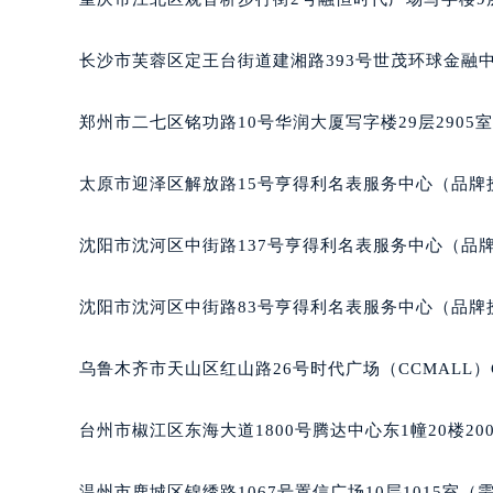
长沙市芙蓉区定王台街道建湘路393号世茂环球金融中
郑州市二七区铭功路10号华润大厦写字楼29层2905
太原市迎泽区解放路15号亨得利名表服务中心（品牌
沈阳市沈河区中街路137号亨得利名表服务中心（品
沈阳市沈河区中街路83号亨得利名表服务中心（品牌
乌鲁木齐市天山区红山路26号时代广场（CCMALL）C
台州市椒江区东海大道1800号腾达中心东1幢20楼20
温州市鹿城区锦绣路1067号置信广场10层1015室（