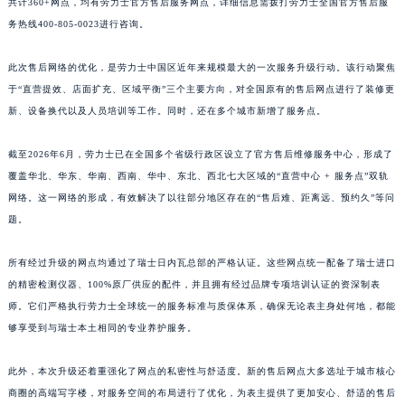
共计360+网点，均有劳力士官方售后服务网点，详细信息需拨打劳力士全国官方售后服
务热线400-805-0023进行咨询。
此次售后网络的优化，是劳力士中国区近年来规模最大的一次服务升级行动。该行动聚焦
于“直营提效、店面扩充、区域平衡”三个主要方向，对全国原有的售后网点进行了装修更
新、设备换代以及人员培训等工作。同时，还在多个城市新增了服务点。
截至2026年6月，劳力士已在全国多个省级行政区设立了官方售后维修服务中心，形成了
覆盖华北、华东、华南、西南、华中、东北、西北七大区域的“直营中心 + 服务点”双轨
网络。这一网络的形成，有效解决了以往部分地区存在的“售后难、距离远、预约久”等问
题。
所有经过升级的网点均通过了瑞士日内瓦总部的严格认证。这些网点统一配备了瑞士进口
的精密检测仪器、100%原厂供应的配件，并且拥有经过品牌专项培训认证的资深制表
师。它们严格执行劳力士全球统一的服务标准与质保体系，确保无论表主身处何地，都能
够享受到与瑞士本土相同的专业养护服务。
此外，本次升级还着重强化了网点的私密性与舒适度。新的售后网点大多选址于城市核心
商圈的高端写字楼，对服务空间的布局进行了优化，为表主提供了更加安心、舒适的售后