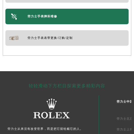
劳力士手表摔坏维修
劳力士手表表带更换/订购/定制
轻轻滑动下方栏目探索更多精彩内容
劳力士中国
劳力士北京
劳力士从来没有改变世界，而是把它留给戴它的人。
劳力士上海