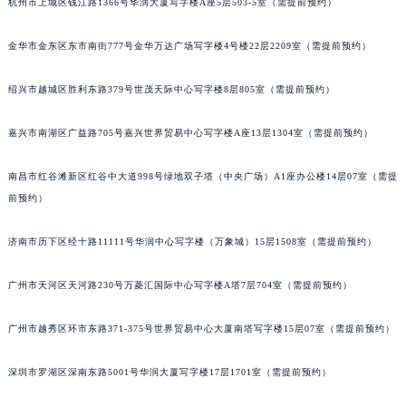
杭州市上城区钱江路1366号华润大厦写字楼A座5层503-5室（需提前预约）
金华市金东区东市南街777号金华万达广场写字楼4号楼22层2209室（需提前预约）
绍兴市越城区胜利东路379号世茂天际中心写字楼8层805室（需提前预约）
嘉兴市南湖区广益路705号嘉兴世界贸易中心写字楼A座13层1304室（需提前预约）
南昌市红谷滩新区红谷中大道998号绿地双子塔（中央广场）A1座办公楼14层07室（需提
前预约）
济南市历下区经十路11111号华润中心写字楼（万象城）15层1508室（需提前预约）
广州市天河区天河路230号万菱汇国际中心写字楼A塔7层704室（需提前预约）
广州市越秀区环市东路371-375号世界贸易中心大厦南塔写字楼15层07室（需提前预约）
深圳市罗湖区深南东路5001号华润大厦写字楼17层1701室（需提前预约）