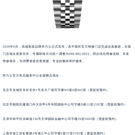
2026年6月，高端制表品牌劳力士正式宣布，其中国区官方维修门店完成全面焕新，全国
门店地址更新完毕，专属联络方式统一调整为400-805-0023，同步优化维修流程、丰富
维修项目，为消费者提供更便捷、专业的腕表养护服务。
劳力士官方售后服务中心全国网点地址：
北京市东城区东长安街1号东方广场写字楼W3座6层602室（需提前预约）
北京市朝阳区建国门外大街甲6号华熙国际中心写字楼D座11层1102室（需提前预约）
天津市和平区赤峰道136号天津国际金融中心写字楼26层2603室（需提前预约）
上海市徐汇区虹桥路3号港汇中心写字楼2座37层3705室（需提前预约）