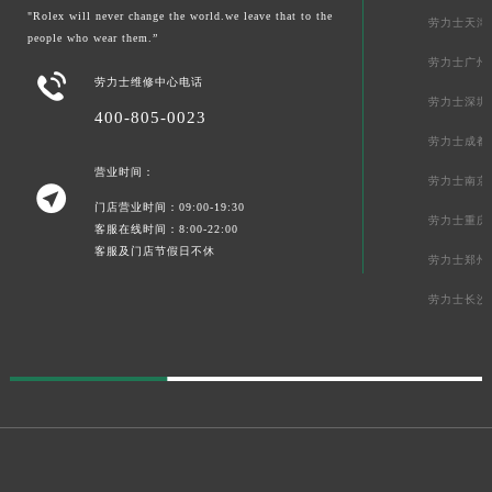
"Rolex will never change the world.we leave that to the
劳力士天津
people who wear them.”
劳力士广州

劳力士维修中心电话
劳力士深圳
400-805-0023
劳力士成都
营业时间：
劳力士南京

门店营业时间：09:00-19:30
劳力士重庆
客服在线时间：8:00-22:00
客服及门店节假日不休
劳力士郑州
劳力士长沙