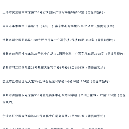
上海市黄浦区南京东路299号宏伊国际广场写字楼8层806室（需提前预约）
南京市秦淮区中山南路1号（新街口）南京中心写字楼22层C1-1室（需提前预约）
常州市新北区龙锦路1590号现代传媒中心写字楼5号楼10层1008室（需提前预约）
徐州市鼓楼区淮海东路29号苏宁广场IFC国际金融中心写字楼35层3508室（需提前预约）
扬州市邗江区国展路29号星耀天地写字楼1号楼18层1803室（需提前预约）
盐城市盐都区世纪大道5号盐城金融城写字楼1号楼16层1604室（需提前预约）
泰州市海陵区永定东路399号置地商务中心东塔写字楼（华润万象城）17层1706室（需提
前预约）
宁波市江北区大闸南路500号来福士广场办公楼20层2009室（需提前预约）