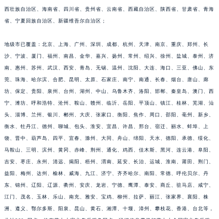
西壮族自治区、海南省、四川省、贵州省、云南省、西藏自治区、陕西省、甘肃省、青海
省、宁夏回族自治区、新疆维吾尔自治区；
地级市已覆盖：北京、上海、广州、深圳、成都、杭州、天津、南京、重庆、郑州、长
沙、宁波、厦门、福州、南昌、金华、嘉兴、扬州、常州、绍兴、徐州、盐城、泰州、济
南、惠州、苏州、武汉、西安、青岛、无锡、温州、沈阳、大连、海口、三亚、佛山、东
莞、珠海、哈尔滨、合肥、昆明、太原、石家庄、南宁、南通、长春、烟台、唐山、廊
坊、保定、贵阳、泉州、台州、湖州、中山、乌鲁木齐、洛阳、邯郸、秦皇岛、澳门、西
宁、潍坊、呼和浩特、沧州、鞍山、赣州、临沂、岳阳、平顶山、镇江、桂林、芜湖、汕
头、淄博、兰州、银川、郴州、大庆、张家口、衡阳、焦作、周口、邵阳、亳州、新乡、
衡水、牡丹江、德州、聊城、包头、淮安、宜昌、许昌、邢台、宿迁、丽水、蚌埠、上
饶、晋中、葫芦岛、四平、宜春、滁州、大同、舟山、绵阳、天水、德阳、承德、绥化、
马鞍山、三明、滨州、黄冈、赤峰、荆州、通化、鸡西、佳木斯、黑河、连云港、阜阳、
吉安、枣庄、永州、清远、揭阳、梧州、渭南、延安、长治、运城、淮南、莆田、荆门、
益阳、梅州、达州、榆林、威海、九江、济宁、齐齐哈尔、南阳、常德、呼伦贝尔、丹
东、锦州、辽阳、辽源、衢州、安庆、龙岩、宁德、鹰潭、泰安、商丘、驻马店、咸宁、
江门、茂名、玉林、乐山、南充、雅安、宝鸡、柳州、拉萨、丽江、张家界、襄阳、株
洲、遵义、鄂尔多斯、阳泉、昆山、黄石、湘潭、十堰、漳州、攀枝花、香港、台北等，