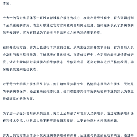
体验。
劳力士的官方售后体系一直以来都以客户服务为核心。在此次升级过程中，官方官网起到
了至关重要的作用。表主可以通过官方官网查询售后网点信息、预约服务以及了解腕表的
保养知识等。官方官网成为了表主与售后网点之间沟通的重要桥梁。
在服务流程方面，劳力士也进行了深度的优化。从表主提交服务需求开始，官方售后人员
会及时与表主取得联系，了解腕表的具体情况。在维修过程中，会定期向表主反馈维修进
度，让表主能够随时掌握腕表的维修状态。维修完成后，还会对腕表进行严格的检测，确
保腕表恢复到最佳状态。
对于劳力士的客户服务团队来说，他们始终秉持着专业、热情的态度为表主服务。无论是
简单的腕表保养，还是复杂的维修问题，他们都能够凭借丰富的经验和专业的知识为表主
提供满意的解决方案。
为了进一步提升售后体系的质量，劳力士还加强了对售后人员的培训。通过定期的培训课
程和技术交流，让售后人员不断更新知识和技能，以更好地应对各种腕表问题。
劳力士的官方售后体系不仅关注腕表的维修和保养，还注重与表主的互动和沟通。通过举