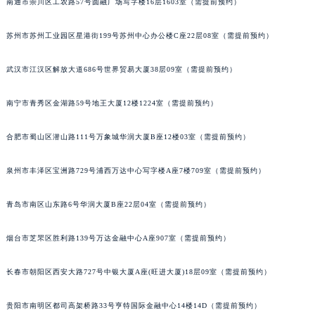
南通市崇川区工农路57号圆融广场写字楼16层1603室（需提前预约）
苏州市苏州工业园区星港街199号苏州中心办公楼C座22层08室（需提前预约）
武汉市江汉区解放大道686号世界贸易大厦38层09室（需提前预约）
南宁市青秀区金湖路59号地王大厦12楼1224室（需提前预约）
合肥市蜀山区潜山路111号万象城华润大厦B座12楼03室（需提前预约）
泉州市丰泽区宝洲路729号浦西万达中心写字楼A座7楼709室（需提前预约）
青岛市南区山东路6号华润大厦B座22层04室（需提前预约）
烟台市芝罘区胜利路139号万达金融中心A座907室（需提前预约）
长春市朝阳区西安大路727号中银大厦A座(旺进大厦)18层09室（需提前预约）
贵阳市南明区都司高架桥路33号亨特国际金融中心14楼14D（需提前预约）