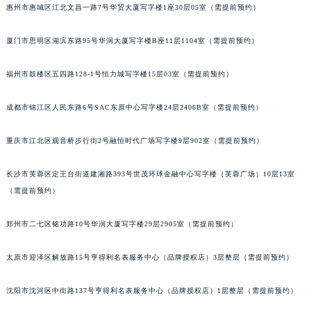
惠州市惠城区江北文昌一路7号华贸大厦写字楼1座30层05室（需提前预约）
厦门市思明区湖滨东路95号华润大厦写字楼B座11层1104室（需提前预约）
福州市鼓楼区五四路128-1号恒力城写字楼15层03室（需提前预约）
成都市锦江区人民东路6号SAC东原中心写字楼24层2406B室（需提前预约）
重庆市江北区观音桥步行街2号融恒时代广场写字楼9层902室（需提前预约）
长沙市芙蓉区定王台街道建湘路393号世茂环球金融中心写字楼（芙蓉广场）10层13室
（需提前预约）
郑州市二七区铭功路10号华润大厦写字楼29层2905室（需提前预约）
太原市迎泽区解放路15号亨得利名表服务中心（品牌授权店）3层整层（需提前预约）
沈阳市沈河区中街路137号亨得利名表服务中心（品牌授权店）1层整层（需提前预约）