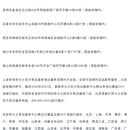
昆明市盘龙区北京路928号同德昆明广场写字楼10层06室（需提前预约）
石家庄市长安区中山东路39号勒泰中心写字楼B座13层07室（需提前预约）
西安市碑林区南关正街88号华侨城长安国际中心E座6楼10室（需提前预约）
海口市龙华区金贸东路5号海口华润大厦B座17层1707室（需提前预约）
唐山市路南区新华东道100号万达广场写字楼A座10层1002室（需提前预约）
上述所有劳力士官方售后服务地址服务范围均为全国，全部可选择到店或邮寄服务，注意
提前预约即可。截至2026年6月2日，最新劳力士官方售后服务中心网点布局已覆盖34个
省级行政区，中国所有省份均可找到劳力士的官方售后服务门店，注意需拨打劳力士全国
官方售后服务热线：400-805-0023进行预约。
目前劳力士售后服务中心网点已覆盖全国34个省级行政区：北京、上海、天津、重庆、澳
门、香港、河北省、山西省、内蒙古自治区、辽宁省、吉林省、黑龙江省、江苏省、浙江
省、安徽省、福建省、江西省、山东省、台湾省、河南省、湖北省、湖南省、广东省、广