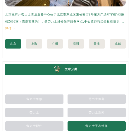
北京王府井劳力士售后服务中心位于北京市东城区东长安街1号东方广场写字楼W3座
上
6层602室（需提前预约），是劳力士维修保养服务网点,中心技师均接受标准培训....
座
详情 >
训..
北京
上海
广州
深圳
天津
成都
文章分类
劳力士维修
劳力士保养
劳力士
劳力士新闻
劳力士配件
劳力士手表维修