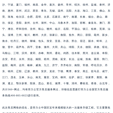
沙、宁波、厦门、福州、南昌、金华、嘉兴、扬州、常州、绍兴、徐州、盐城、泰州、济
南、惠州、苏州、武汉、西安、青岛、无锡、温州、沈阳、大连、海口、三亚、佛山、东
莞、珠海、哈尔滨、合肥、昆明、太原、石家庄、南宁、南通、长春、烟台、唐山、廊
坊、保定、贵阳、泉州、台州、湖州、中山、乌鲁木齐、洛阳、邯郸、秦皇岛、澳门、西
宁、潍坊、呼和浩特、沧州、鞍山、赣州、临沂、岳阳、平顶山、镇江、桂林、芜湖、汕
头、淄博、兰州、银川、郴州、大庆、张家口、衡阳、焦作、周口、邵阳、亳州、新乡、
衡水、牡丹江、德州、聊城、包头、淮安、宜昌、许昌、邢台、宿迁、丽水、蚌埠、上
饶、晋中、葫芦岛、四平、宜春、滁州、大同、舟山、绵阳、天水、德阳、承德、绥化、
马鞍山、三明、滨州、黄冈、赤峰、荆州、通化、鸡西、佳木斯、黑河、连云港、阜阳、
吉安、枣庄、永州、清远、揭阳、梧州、渭南、延安、长治、运城、淮南、莆田、荆门、
益阳、梅州、达州、榆林、威海、九江、济宁、齐齐哈尔、南阳、常德、呼伦贝尔、丹
东、锦州、辽阳、辽源、衢州、安庆、龙岩、宁德、鹰潭、泰安、商丘、驻马店、咸宁、
江门、茂名、玉林、乐山、南充、雅安、宝鸡、柳州、拉萨、丽江、张家界、襄阳、株
洲、遵义、鄂尔多斯、阳泉、昆山、黄石、湘潭、十堰、漳州、攀枝花、香港、台北等，
共计360+网点，均有劳力士官方售后服务网点，详细信息需拨打劳力士全国官方售后服
务热线400-805-0023进行咨询。
此次售后网络的优化，是劳力士中国区近年来规模较大的一次服务升级工程。它主要聚焦