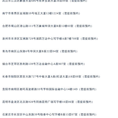
武汉市江汉区解放大道686号世界贸易大厦38层09室（需提前预约）
南宁市青秀区金湖路59号地王大厦12楼1224室（需提前预约）
合肥市蜀山区潜山路111号万象城华润大厦B座12楼03室（需提前预约）
泉州市丰泽区宝洲路729号浦西万达中心写字楼A座7楼709室（需提前预约）
青岛市南区山东路6号华润大厦B座22层04室（需提前预约）
烟台市芝罘区胜利路139号万达金融中心A座907室（需提前预约）
长春市朝阳区西安大路727号中银大厦A座(旺进大厦)18层09室（需提前预约）
贵阳市南明区都司高架桥路33号亨特国际金融中心14楼14D（需提前预约）
昆明市盘龙区北京路928号同德昆明广场写字楼10层06室（需提前预约）
石家庄市长安区中山东路39号勒泰中心写字楼B座13层07室（需提前预约）