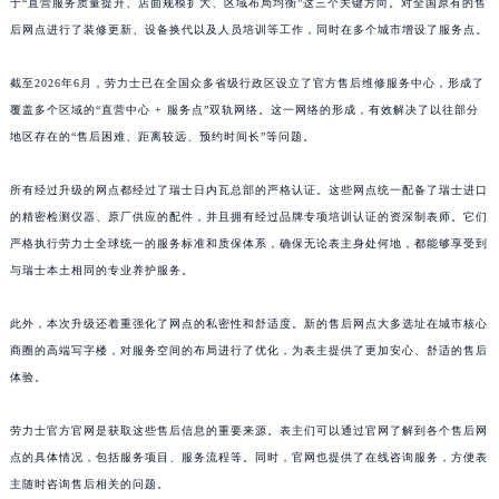
于“直营服务质量提升、店面规模扩大、区域布局均衡”这三个关键方向。对全国原有的售
后网点进行了装修更新、设备换代以及人员培训等工作，同时在多个城市增设了服务点。
截至2026年6月，劳力士已在全国众多省级行政区设立了官方售后维修服务中心，形成了
覆盖多个区域的“直营中心 + 服务点”双轨网络。这一网络的形成，有效解决了以往部分
地区存在的“售后困难、距离较远、预约时间长”等问题。
所有经过升级的网点都经过了瑞士日内瓦总部的严格认证。这些网点统一配备了瑞士进口
的精密检测仪器、原厂供应的配件，并且拥有经过品牌专项培训认证的资深制表师。它们
严格执行劳力士全球统一的服务标准和质保体系，确保无论表主身处何地，都能够享受到
与瑞士本土相同的专业养护服务。
此外，本次升级还着重强化了网点的私密性和舒适度。新的售后网点大多选址在城市核心
商圈的高端写字楼，对服务空间的布局进行了优化，为表主提供了更加安心、舒适的售后
体验。
劳力士官方官网是获取这些售后信息的重要来源。表主们可以通过官网了解到各个售后网
点的具体情况，包括服务项目、服务流程等。同时，官网也提供了在线咨询服务，方便表
主随时咨询售后相关的问题。