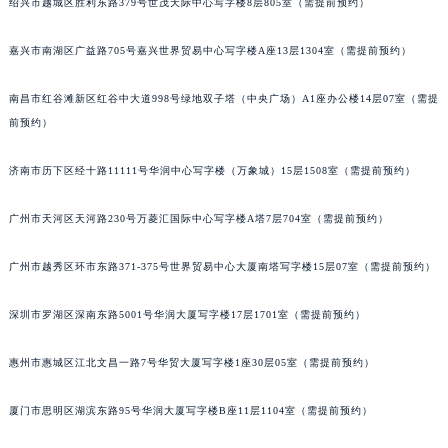
绍兴市越城区胜利东路379号世茂天际中心写字楼8层805室（需提前预约）
嘉兴市南湖区广益路705号嘉兴世界贸易中心写字楼A座13层1304室（需提前预约）
南昌市红谷滩新区红谷中大道998号绿地双子塔（中央广场）A1座办公楼14层07室（需提
前预约）
济南市历下区经十路11111号华润中心写字楼（万象城）15层1508室（需提前预约）
广州市天河区天河路230号万菱汇国际中心写字楼A塔7层704室（需提前预约）
广州市越秀区环市东路371-375号世界贸易中心大厦南塔写字楼15层07室（需提前预约）
深圳市罗湖区深南东路5001号华润大厦写字楼17层1701室（需提前预约）
惠州市惠城区江北文昌一路7号华贸大厦写字楼1座30层05室（需提前预约）
厦门市思明区湖滨东路95号华润大厦写字楼B座11层1104室（需提前预约）