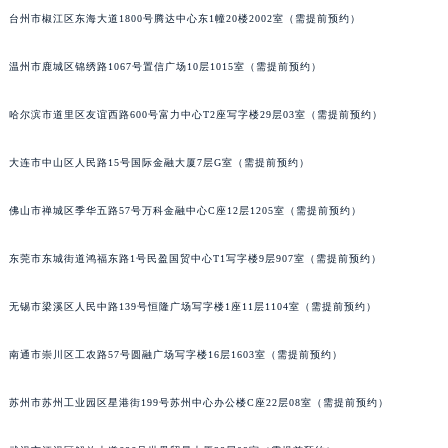
台州市椒江区东海大道1800号腾达中心东1幢20楼2002室（需提前预约）
温州市鹿城区锦绣路1067号置信广场10层1015室（需提前预约）
哈尔滨市道里区友谊西路600号富力中心T2座写字楼29层03室（需提前预约）
大连市中山区人民路15号国际金融大厦7层G室（需提前预约）
佛山市禅城区季华五路57号万科金融中心C座12层1205室（需提前预约）
东莞市东城街道鸿福东路1号民盈国贸中心T1写字楼9层907室（需提前预约）
无锡市梁溪区人民中路139号恒隆广场写字楼1座11层1104室（需提前预约）
南通市崇川区工农路57号圆融广场写字楼16层1603室（需提前预约）
苏州市苏州工业园区星港街199号苏州中心办公楼C座22层08室（需提前预约）