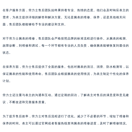
在客户服务方面，劳力士售后团队始终秉持着专业、热情的态度。他们会及时响应表主的
需求，为表主提供详细的解答和解决方案。无论是腕表的维修、保养，还是其他相关问
题，售后团队都能够给予专业的建议和支持。
对于劳力士腕表的维修，售后团队会严格按照品牌的标准流程进行操作。从腕表的检测、
故障诊断，到维修和调试，每一个环节都有专业的人员负责，确保腕表能够恢复到最佳的
状态。
在保养方面，劳力士售后提供了全面的服务。包括对腕表的清洁、润滑、防水检测等，以
保证腕表的性能和使用寿命。售后团队会根据腕表的使用情况，为表主制定个性化的保养
计划。
劳力士还注重与表主的沟通和互动。通过定期的回访，了解表主对售后的满意度和意见建
议，不断改进和完善服务质量。
为了提升售后效率，劳力士对售后流程进行了优化。减少了不必要的环节，缩短了维修和
保养的时间。表主可以通过官网或者客服热线查询腕表的维修进度，及时了解维修情况。