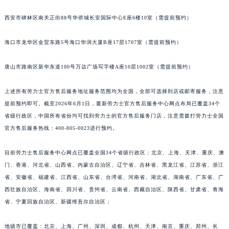
西安市碑林区南关正街88号华侨城长安国际中心E座6楼10室（需提前预约）
海口市龙华区金贸东路5号海口华润大厦B座17层1707室（需提前预约）
唐山市路南区新华东道100号万达广场写字楼A座10层1002室（需提前预约）
上述所有劳力士官方售后服务地址服务范围均为全国，全部可选择到店或邮寄服务，注意
提前预约即可。截至2026年6月1日，最新劳力士官方售后服务中心网点布局已覆盖34个
省级行政区，中国所有省份均可找到劳力士的官方售后服务门店，注意需拨打劳力士全国
官方售后服务热线：400-805-0023进行预约。
目前劳力士售后服务中心网点已覆盖全国34个省级行政区：北京、上海、天津、重庆、澳
门、香港、河北省、山西省、内蒙古自治区、辽宁省、吉林省、黑龙江省、江苏省、浙江
省、安徽省、福建省、江西省、山东省、台湾省、河南省、湖北省、湖南省、广东省、广
西壮族自治区、海南省、四川省、贵州省、云南省、西藏自治区、陕西省、甘肃省、青海
省、宁夏回族自治区、新疆维吾尔自治区；
地级市已覆盖：北京、上海、广州、深圳、成都、杭州、天津、南京、重庆、郑州、长