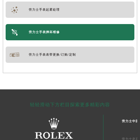
劳力士手表起雾处理
劳力士手表摔坏维修
劳力士手表表带更换/订购/定制
轻轻滑动下方栏目探索更多精彩内容
劳力士中国
劳力士北京