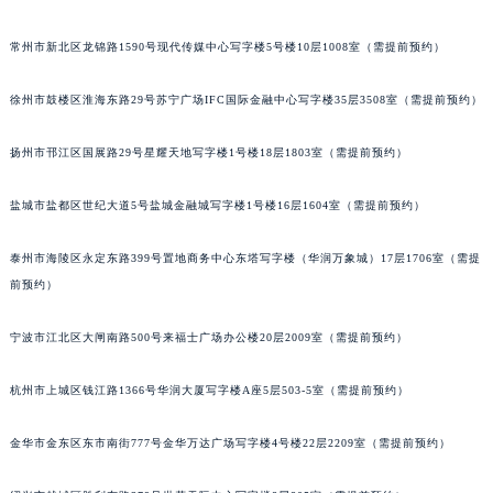
常州市新北区龙锦路1590号现代传媒中心写字楼5号楼10层1008室（需提前预约）
徐州市鼓楼区淮海东路29号苏宁广场IFC国际金融中心写字楼35层3508室（需提前预约）
扬州市邗江区国展路29号星耀天地写字楼1号楼18层1803室（需提前预约）
盐城市盐都区世纪大道5号盐城金融城写字楼1号楼16层1604室（需提前预约）
泰州市海陵区永定东路399号置地商务中心东塔写字楼（华润万象城）17层1706室（需提
前预约）
宁波市江北区大闸南路500号来福士广场办公楼20层2009室（需提前预约）
杭州市上城区钱江路1366号华润大厦写字楼A座5层503-5室（需提前预约）
金华市金东区东市南街777号金华万达广场写字楼4号楼22层2209室（需提前预约）