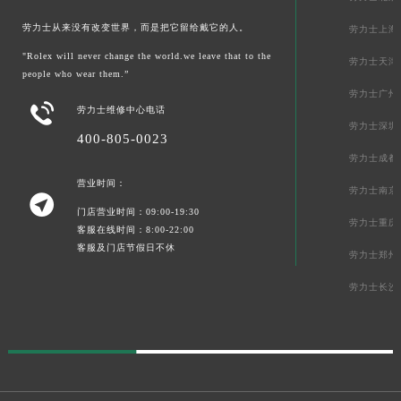
劳力士从来没有改变世界，而是把它留给戴它的人。
劳力士上海
"Rolex will never change the world.we leave that to the
劳力士天津
people who wear them.”
劳力士广州

劳力士维修中心电话
劳力士深圳
400-805-0023
劳力士成都
营业时间：
劳力士南京

门店营业时间：09:00-19:30
劳力士重庆
客服在线时间：8:00-22:00
客服及门店节假日不休
劳力士郑州
劳力士长沙