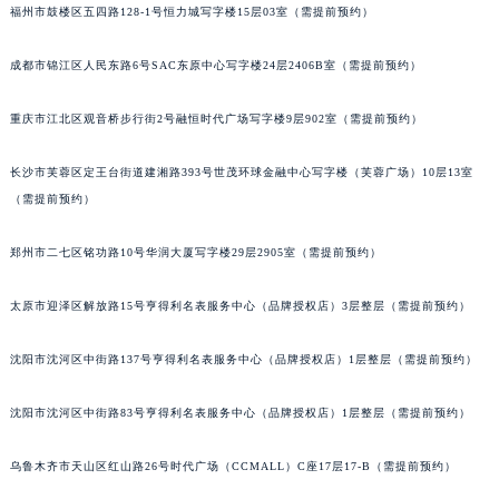
福州市鼓楼区五四路128-1号恒力城写字楼15层03室（需提前预约）
成都市锦江区人民东路6号SAC东原中心写字楼24层2406B室（需提前预约）
重庆市江北区观音桥步行街2号融恒时代广场写字楼9层902室（需提前预约）
长沙市芙蓉区定王台街道建湘路393号世茂环球金融中心写字楼（芙蓉广场）10层13室
（需提前预约）
郑州市二七区铭功路10号华润大厦写字楼29层2905室（需提前预约）
太原市迎泽区解放路15号亨得利名表服务中心（品牌授权店）3层整层（需提前预约）
沈阳市沈河区中街路137号亨得利名表服务中心（品牌授权店）1层整层（需提前预约）
沈阳市沈河区中街路83号亨得利名表服务中心（品牌授权店）1层整层（需提前预约）
乌鲁木齐市天山区红山路26号时代广场（CCMALL）C座17层17-B（需提前预约）