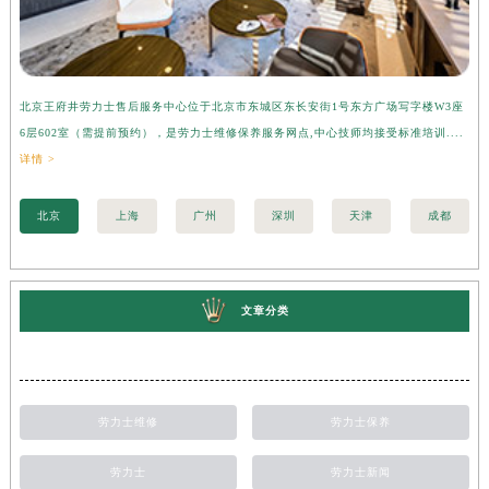
北京王府井劳力士售后服务中心位于北京市东城区东长安街1号东方广场写字楼W3座
上
6层602室（需提前预约），是劳力士维修保养服务网点,中心技师均接受标准培训....
座
详情 >
训..
北京
上海
广州
深圳
天津
成都
文章分类
劳力士维修
劳力士保养
劳力士
劳力士新闻