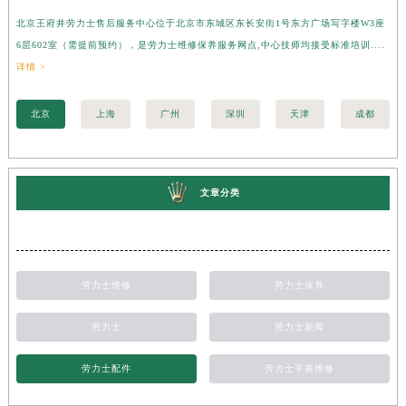
北京王府井劳力士售后服务中心位于北京市东城区东长安街1号东方广场写字楼W3座
上
6层602室（需提前预约），是劳力士维修保养服务网点,中心技师均接受标准培训....
座
详情 >
训..
北京
上海
广州
深圳
天津
成都
文章分类
劳力士维修
劳力士保养
劳力士
劳力士新闻
劳力士配件
劳力士手表维修