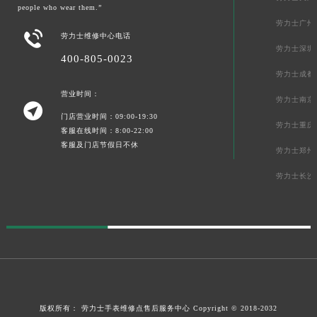
people who wear them.”
劳力士广州

劳力士维修中心电话
劳力士深圳
400-805-0023
劳力士成都
营业时间：
劳力士南京

门店营业时间：09:00-19:30
劳力士重庆
客服在线时间：8:00-22:00
客服及门店节假日不休
劳力士郑州
劳力士长沙
版权所有：
劳力士手表维修点售后服务中心
Copyright © 2018-2032