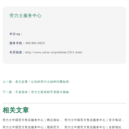
劳力士服务中心
本文tag：
服务专线：
400-805-0023
本页链接：
http://www.rolxe.cn/problem/2311.html
上一篇：
表主必看！让你的劳力士始终闪耀如初
下一篇：
不是假表！劳力士新表割手原因大揭秘
相关文章
劳力士中国官方售后服务中心｜网点地址及24小时电话权威信息通知（2026年7月最新）
劳力士中国官方售后服务中心｜官方电话和维修地址权威信息声明（2026年7月最新）
劳力士中国官方售后服务中心｜最新官方地址和全部热线权威信息通知（2026年7月最新）
劳力士中国官方售后服务中心｜全新地址与售后热线权威信息通告（2026年7月最新）