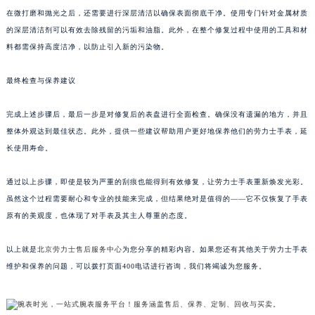
在微打磨和抛光之后，还需要进行深层清洁以确保表面彻底干净。使用专门针对金属材质
的深层清洁剂可以有效去除残留的污垢和油脂。此外，在整个修复过程中使用的工具和材
料都需保持高度洁净，以防止引入新的污染物。
最终检查与保养建议
完成上述步骤后，最后一步是对修复后的表盘进行全面检查。确保没有遗漏的地方，并且
整体外观达到最佳状态。此外，提供一些建议帮助用户更好地保养他们的劳力士手表，延
长使用寿命。
通过以上步骤，即使是较为严重的刮痕也能得到有效修复，让劳力士手表重新焕发光彩。
虽然这个过程需要耐心和专业的技能来完成，但结果绝对是值得的——它不仅恢复了手表
原有的美观度，也体现了对手表及其主人尊重的态度。
以上就是
北京劳力士售后服务中心
为您分享的精彩内容。如果您还有其他关于劳力士手表
维护和保养的问题，可以拨打页面400电话进行咨询，我们将竭诚为您服务。