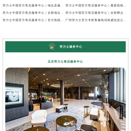
劳力士中国官方售后服务中心｜地址及服务热线权威信息声明（2026年7月最新）
劳力士中国官方售后服务中心｜最新热线及完整维修地址权威信息通告（2026年7月最新）
劳力士中国官方售后服务中心｜全新地址与官方电话权威信息通告（2026年7月最新）
劳力士中国官方售后服务中心｜全部网点地址与客服热线权威信息声明（2026年7月最新）
劳力士中国官方售后服务中心｜官方热线及门店地址权威信息通知（2026年7月最新）
广州劳力士官方专柜客服电话权威信息公示（2026年7月最新）
劳力士服务中心
北京劳力士售后服务中心