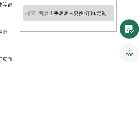
骤等都
劳力士手表表带更换/订购/定制

寿命。

打页面