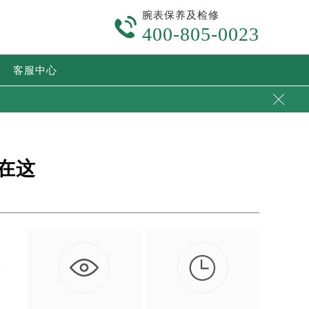
腕表保养及检修

400-805-0023
客服中心

在这

耐
…