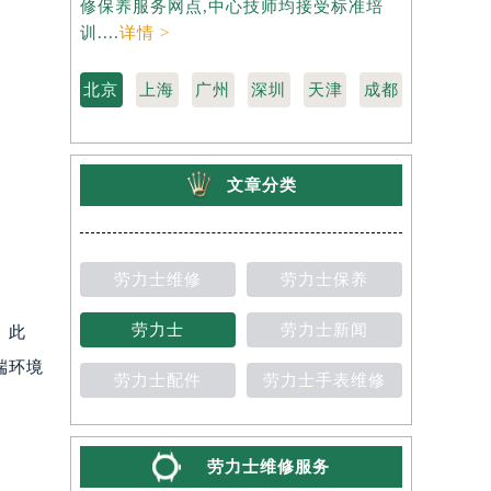
修保养服务网点,中心技师均接受标准培
力士维修保
训....
详情 >
准培训....
详
北京
上海
广州
深圳
天津
成都
文章分类
劳力士维修
劳力士保养
劳力士
劳力士新闻
。此
端环境
劳力士配件
劳力士手表维修
劳力士维修服务