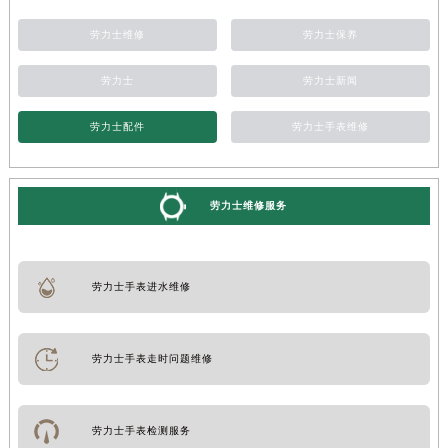
劳力士维修
劳力士保养
劳力士
劳力士新闻
劳力士配件
劳力士手表维修
劳力士维修服务
劳力士手表进水维修
劳力士手表走时问题维修
劳力士手表检测服务