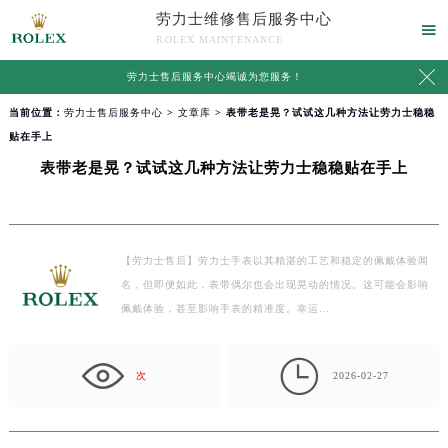
劳力士维修售后服务中心

ROLEX MAINTENANCE

劳力士售后服务中心竭诚为您服务！
当前位置：
劳力士售后服务中心
>
文章库
> 表带老是晃？试试这几种方法让劳力士稳稳
贴在手上
表带老是晃？试试这几种方法让劳力士稳稳贴在手上
【劳力士售后】劳力士手表以其精湛的工艺和稳定的佩戴体验闻
名，但即便如此，表带偶尔也会出现晃动的情况。这可能会影响
佩戴体验，甚至影响手表的精准度。幸运…

次
2026-02-27