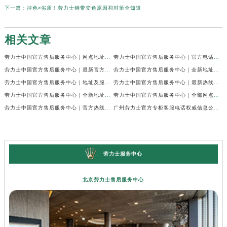
下一篇：
掉色≠劣质！劳力士钢带变色原因和对策全知道
相关文章
劳力士中国官方售后服务中心｜网点地址及24小时电话权威信息通知（2026年7月最新）
劳力士中国官方售后服务中心｜官方电话和维修地址权威信息声明（2026年7月最新）
劳力士中国官方售后服务中心｜最新官方地址和全部热线权威信息通知（2026年7月最新）
劳力士中国官方售后服务中心｜全新地址与售后热线权威信息通告（2026年7月最新）
劳力士中国官方售后服务中心｜地址及服务热线权威信息声明（2026年7月最新）
劳力士中国官方售后服务中心｜最新热线及完整维修地址权威信息通告（2026年7月最新）
劳力士中国官方售后服务中心｜全新地址与官方电话权威信息通告（2026年7月最新）
劳力士中国官方售后服务中心｜全部网点地址与客服热线权威信息声明（2026年7月最新）
劳力士中国官方售后服务中心｜官方热线及门店地址权威信息通知（2026年7月最新）
广州劳力士官方专柜客服电话权威信息公示（2026年7月最新）
劳力士服务中心
北京劳力士售后服务中心