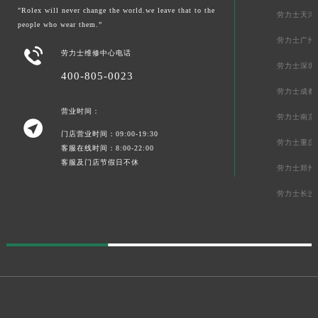
"Rolex will never change the world.we leave that to the
劳力士天津
people who wear them.”
劳力士广州

劳力士维修中心电话
劳力士深圳
400-805-0023
劳力士成都
营业时间：
劳力士南京

门店营业时间：09:00-19:30
劳力士重庆
客服在线时间：8:00-22:00
客服及门店节假日不休
劳力士郑州
劳力士长沙