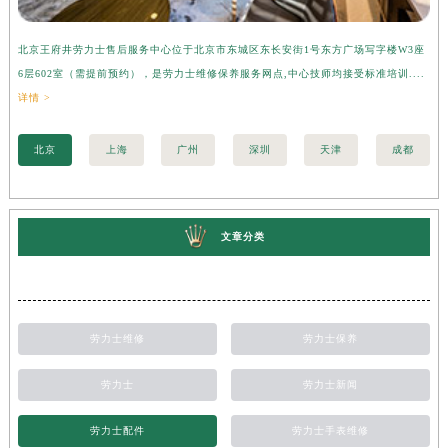
北京王府井劳力士售后服务中心位于北京市东城区东长安街1号东方广场写字楼W3座
上
6层602室（需提前预约），是劳力士维修保养服务网点,中心技师均接受标准培训....
座
详情 >
训..
北京
上海
广州
深圳
天津
成都
文章分类
劳力士维修
劳力士保养
劳力士
劳力士新闻
劳力士配件
劳力士手表维修