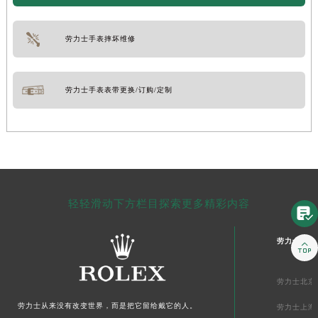
劳力士手表摔坏维修
劳力士手表表带更换/订购/定制
轻轻滑动下方栏目探索更多精彩内容

劳力士中国

劳力士北京
劳力士从来没有改变世界，而是把它留给戴它的人。
劳力士上海