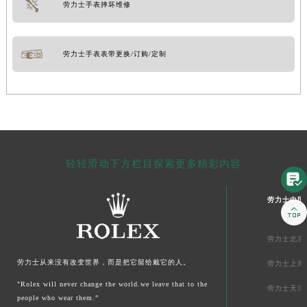
劳力士手表摔坏维修
劳力士手表表带更换/订购/定制
轻轻滑动下方栏目探索更多精彩内容

劳力士中国

劳力士北京
劳力士从来没有改变世界，而是把它留给戴它的人。
劳力士上海
"Rolex will never change the world.we leave that to the
劳力士天津
people who wear them.”