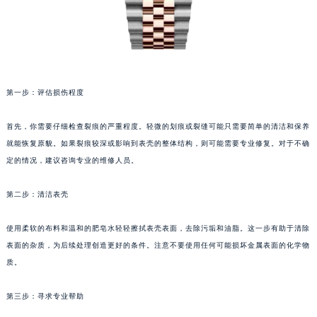
第一步：评估损伤程度
首先，你需要仔细检查裂痕的严重程度。轻微的划痕或裂缝可能只需要简单的清洁和保养
就能恢复原貌。如果裂痕较深或影响到表壳的整体结构，则可能需要专业修复。对于不确
定的情况，建议咨询专业的维修人员。
第二步：清洁表壳
使用柔软的布料和温和的肥皂水轻轻擦拭表壳表面，去除污垢和油脂。这一步有助于清除
表面的杂质，为后续处理创造更好的条件。注意不要使用任何可能损坏金属表面的化学物
质。
第三步：寻求专业帮助