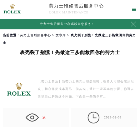
劳力士维修售后服务中心

ROLEX MAINTENANCE

劳力士售后服务中心竭诚为您服务！
当前位置：
劳力士售后服务中心
>
文章库
> 表壳裂了别慌！先做这三步能救回你的劳力
士
表壳裂了别慌！先做这三步能救回你的劳力士
【劳力士售后】当劳力士表壳出现裂痕时，很多人可能会感到沮
丧，担心修复成本高昂。但其实，通过一些基本的步骤，你可以
尝试自己解决这个问题。下面是一些简单有…

次
2026-02-06