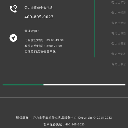
劳力士广州

劳力士维修中心电话
劳力士深圳
400-805-0023
劳力士成都
营业时间：
劳力士南京

门店营业时间：09:00-19:30
劳力士重庆
客服在线时间：8:00-22:00
客服及门店节假日不休
劳力士郑州
劳力士长沙
版权所有：
劳力士手表维修点售后服务中心
Copyright © 2018-2032
客户服务热线：
400-805-0023