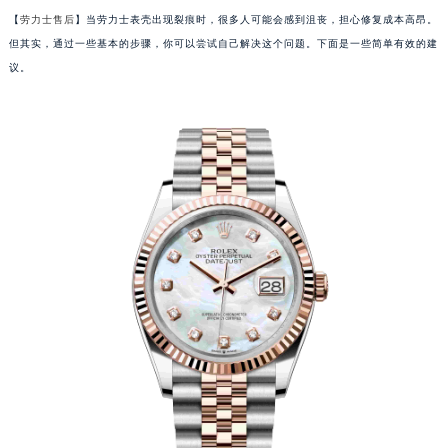
【
劳力士售后
】当劳力士表壳出现裂痕时，很多人可能会感到沮丧，担心修复成本高昂。
但其实，通过一些基本的步骤，你可以尝试自己解决这个问题。下面是一些简单有效的建
议。