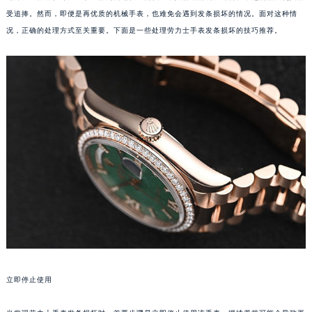
受追捧。然而，即便是再优质的机械手表，也难免会遇到发条损坏的情况。面对这种情
况，正确的处理方式至关重要。下面是一些处理劳力士手表发条损坏的技巧推荐。
立即停止使用