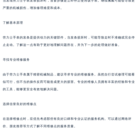
当发现劳力士手表发条损坏时，首要步骤是立即停止使用该手表。继续佩戴可能会导致更
严重的机械损伤，增加修理难度和成本。
了解基本原理
劳力士手表的发条是提供动力的关键部件，当发条损坏时，可能导致走时不准确或完全停
止走动。了解这一点有助于更好地理解问题所在，并为下一步的处理做好准备。
寻找专业维修服务
由于劳力士手表属于精密机械制品，建议寻求专业的维修服务。虽然自行尝试修理可能看
似可行，但不当的操作反而可能造成更大的损害。专业的维修人员拥有丰富的经验和专业
的工具，能够更安全有效地解决问题。
选择信誉良好的维修点
在选择维修点时，应优先考虑那些有良好口碑和专业认证的服务机构。可以通过网络评
价、朋友推荐等方式了解不同维修点的服务质量。