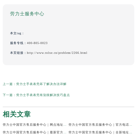
劳力士服务中心
本文tag：
服务专线：
400-805-0023
本页链接：
http://www.rolxe.cn/problem/2266.html
上一篇：
劳力士手表表壳坏了解决办法详解
下一篇：
劳力士手表表壳有划痕解决技巧盘点
相关文章
劳力士中国官方售后服务中心｜网点地址及24小时电话权威信息通知（2026年7月最新）
劳力士中国官方售后服务中心｜官方电话和维修地址权威信息声明（2026年7月最新）
劳力士中国官方售后服务中心｜最新官方地址和全部热线权威信息通知（2026年7月最新）
劳力士中国官方售后服务中心｜全新地址与售后热线权威信息通告（2026年7月最新）