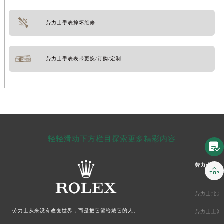
劳力士手表摔坏维修
劳力士手表表带更换/订购/定制
轻轻滑动下方栏目探索更多精彩内容

劳力士中国

劳力士北京
劳力士从来没有改变世界，而是把它留给戴它的人。
劳力士上海