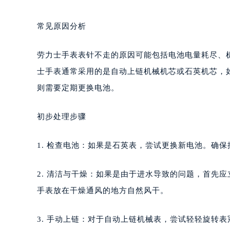
常见原因分析
劳力士手表表针不走的原因可能包括电池电量耗尽、
士手表通常采用的是自动上链机械机芯或石英机芯，
则需要定期更换电池。
初步处理步骤
1. 检查电池：如果是石英表，尝试更换新电池。确
2. 清洁与干燥：如果是由于进水导致的问题，首先
手表放在干燥通风的地方自然风干。
3. 手动上链：对于自动上链机械表，尝试轻轻旋转