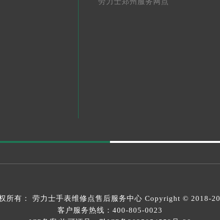
劳力士郑州服务网点
权所有：
劳力士手表维修点售后服务中心
Copyright © 2018-2
客户服务热线：
400-805-0023