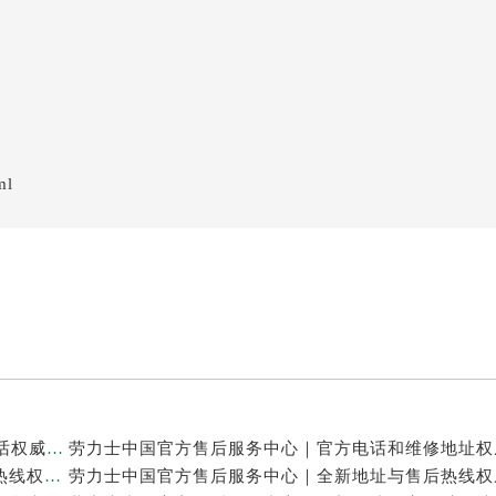
ml
劳力士中国官方售后服务中心｜网点地址及24小时电话权威信息通知（2026年7月最新）
劳力士中国官方售后服务中心｜最新官方地址和全部热线权威信息通知（2026年7月最新）