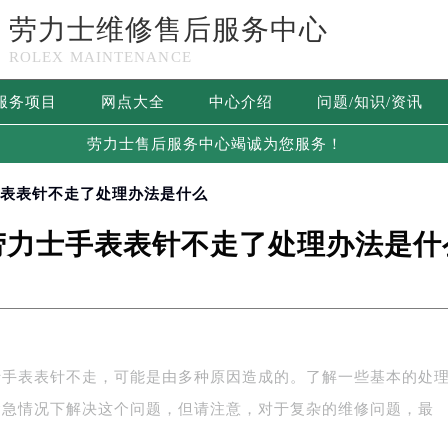
劳力士维修售后服务中心
ROLEX MAINTENANCE
服务项目
网点大全
中心介绍
问题/知识/资讯
劳力士售后服务中心竭诚为您服务！
手表表针不走了处理办法是什么
劳力士手表表针不走了处理办法是什
士手表表针不走，可能是由多种原因造成的。了解一些基本的处
紧急情况下解决这个问题，但请注意，对于复杂的维修问题，最