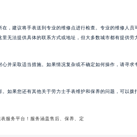
所在，建议将手表送到专业的维修点进行检查。专业的维修人员
这里无法提供具体的联系方式或地址，但大多数城市都有提供劳
耐心并采取适当措施。如果情况复杂或不确定如何操作，请寻求
容。如果您还有其他关于劳力士手表维护和保养的问题，可以拨