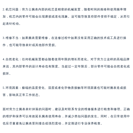
2.机芯问题：劳力士腕表内部的机芯是精密的机械装置，随着时间的推移和使用频率增
加，机芯内的零件可能会出现磨损或老化现象。这可能导致某些部件变得不稳定，从而引
起表针松动。
3.维修不当：如果腕表需要维修，在送修过程中如果没有采用正确的技术或工具进行操
作，也可能导致表针或其他部件受损。
4.自然老化：任何机械装置都会随着使用年限的增长而老化。对于劳力士这样的高端品牌
来说，其内部零件的设计寿命也有限度。当超过一定年限后，部分零件可能会自然老化或
损坏。
5.环境因素：极端的温度变化、湿度或者化学物质接触等环境因素也可能对腕表造成损
害，影响其正常工作状态。
面对劳力士腕表表针掉落的问题时，建议及时联系专业的维修服务进行检查和修理。正确
的维护和保养可以有效延长腕表使用寿命，并减少类似问题的发生。同时，在日常使用中
也应尽量避免让腕表受到撞击或强烈震动，并定期进行专业保养检查。