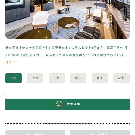
北京王府井劳力士售后服务中心位于北京市东城区东长安街1号东方广场写字楼W3座
上
6层602室（需提前预约），是劳力士维修保养服务网点,中心技师均接受标准培训....
座
详情 >
训..
北京
上海
广州
深圳
天津
成都
文章分类
劳力士维修
劳力士保养