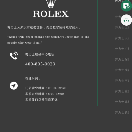
劳力士中国

劳力士北京

劳力士从来没有改变世界，而是把它留给戴它的人。
劳力士上海
"Rolex will never change the world.we leave that to the
劳力士天津
people who wear them.”
劳力士广州

劳力士维修中心电话
劳力士深圳
400-805-0023
劳力士成都
营业时间：
劳力士南京

门店营业时间：09:00-19:30
劳力士重庆
客服在线时间：8:00-22:00
客服及门店节假日不休
劳力士郑州
劳力士长沙