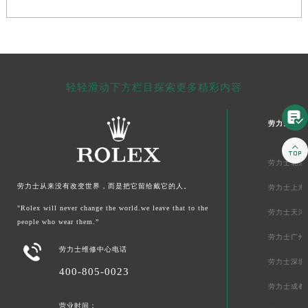
轻轻滑动下方栏目探索更多精彩内容

劳力士中国

劳力士北京
劳力士从来没有改变世界，而是把它留给戴它的人。
劳力士上海
"Rolex will never change the world.we leave that to the
劳力士天津
people who wear them.”
劳力士广州

劳力士维修中心电话
劳力士深圳
400-805-0023
劳力士成都
营业时间：