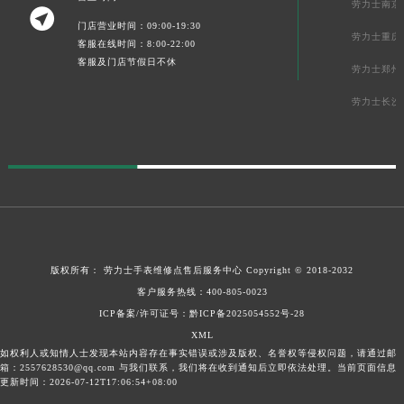
劳力士南京

门店营业时间：09:00-19:30
劳力士重庆
客服在线时间：8:00-22:00
客服及门店节假日不休
劳力士郑州
劳力士长沙
版权所有：
劳力士手表维修点售后服务中心
Copyright © 2018-2032
客户服务热线：
400-805-0023
ICP备案/许可证号：
黔ICP备2025054552号-28
XML
如权利人或知情人士发现本站内容存在事实错误或涉及版权、名誉权等侵权问题，请通过邮
箱：2557628530@qq.com 与我们联系，我们将在收到通知后立即依法处理。当前页面信息
更新时间：2026-07-12T17:06:54+08:00