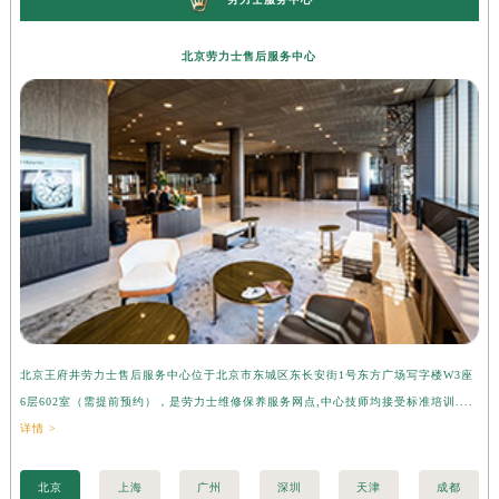
北京劳力士售后服务中心
北京王府井劳力士售后服务中心位于北京市东城区东长安街1号东方广场写字楼W3座
上
6层602室（需提前预约），是劳力士维修保养服务网点,中心技师均接受标准培训....
座
详情 >
训..
北京
上海
广州
深圳
天津
成都