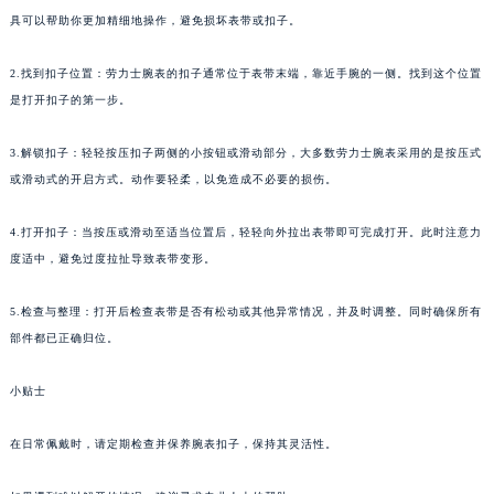
具可以帮助你更加精细地操作，避免损坏表带或扣子。
2.找到扣子位置：劳力士腕表的扣子通常位于表带末端，靠近手腕的一侧。找到这个位置
是打开扣子的第一步。
3.解锁扣子：轻轻按压扣子两侧的小按钮或滑动部分，大多数劳力士腕表采用的是按压式
或滑动式的开启方式。动作要轻柔，以免造成不必要的损伤。
4.打开扣子：当按压或滑动至适当位置后，轻轻向外拉出表带即可完成打开。此时注意力
度适中，避免过度拉扯导致表带变形。
5.检查与整理：打开后检查表带是否有松动或其他异常情况，并及时调整。同时确保所有
部件都已正确归位。
小贴士
在日常佩戴时，请定期检查并保养腕表扣子，保持其灵活性。