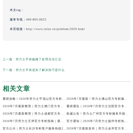
本文tag：
服务专线：
400-805-0023
本页链接：
http://www.rolxe.cn/problem/2029.html
上一篇：
劳力士手表磕碰了处理办法汇总
下一篇：
劳力士手表进灰了解决技巧是什么
相关文章
重磅攻略！2026年劳力士平顶山官方专柜服务热线公示，7月最新核验信息
2026年7月最新！劳力士佛山官方专柜服务热线+门店信息，一篇全解
2026年7月最新整理｜劳力士澳门官方专柜服务热线+客户咨询攻略
重磅通告｜2026年7月劳力士沈阳官方专柜客户服务热线焕新发布
2026年7月最新整理｜劳力士成都官方专柜服务热线及客户指南
权威公告！劳力士广州官方专柜服务升级｜2026年7月最新客服热线及专柜信息通告
2026年7月劳力士天津官方专柜指南｜最新门店详情+专属客服热线，建议立即收藏
官方通知｜2026年7月劳力士扬州专柜热线，客服服务升级公告
官方公示｜劳力士长沙专柜客户服务热线2026年7月最新全攻略
2026年7月最新发布｜劳力士金华官方专柜服务热线+客户服务电话汇总