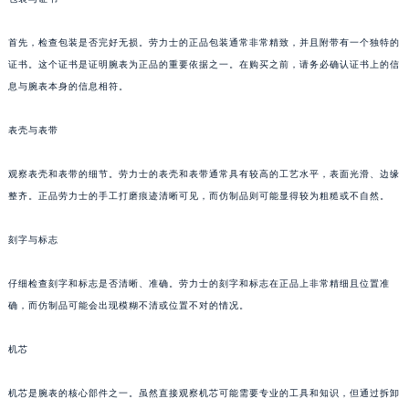
首先，检查包装是否完好无损。劳力士的正品包装通常非常精致，并且附带有一个独特的
证书。这个证书是证明腕表为正品的重要依据之一。在购买之前，请务必确认证书上的信
息与腕表本身的信息相符。
表壳与表带
观察表壳和表带的细节。劳力士的表壳和表带通常具有较高的工艺水平，表面光滑、边缘
整齐。正品劳力士的手工打磨痕迹清晰可见，而仿制品则可能显得较为粗糙或不自然。
刻字与标志
仔细检查刻字和标志是否清晰、准确。劳力士的刻字和标志在正品上非常精细且位置准
确，而仿制品可能会出现模糊不清或位置不对的情况。
机芯
机芯是腕表的核心部件之一。虽然直接观察机芯可能需要专业的工具和知识，但通过拆卸