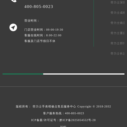
劳力士深圳
400-805-0023
劳力士成都
营业时间：
劳力士南京

门店营业时间：09:00-19:30
劳力士重庆
客服在线时间：8:00-22:00
客服及门店节假日不休
劳力士郑州
劳力士长沙
版权所有：
劳力士手表维修点售后服务中心
Copyright © 2018-2032
客户服务热线：
400-805-0023
ICP备案/许可证号：
黔ICP备2025054552号-28
XML