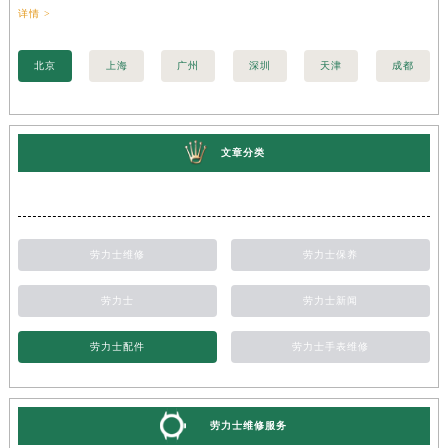
详情 >
训..
北京
上海
广州
深圳
天津
成都
文章分类
劳力士维修
劳力士保养
劳力士
劳力士新闻
劳力士配件
劳力士手表维修
劳力士维修服务