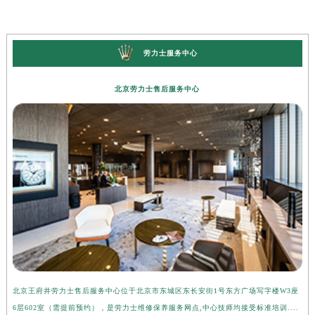
劳力士服务中心
北京劳力士售后服务中心
北京王府井劳力士售后服务中心位于北京市东城区东长安街1号东方广场写字楼W3座
上
6层602室（需提前预约），是劳力士维修保养服务网点,中心技师均接受标准培训....
座