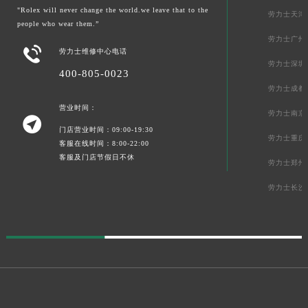
"Rolex will never change the world.we leave that to the
劳力士天津
people who wear them.”
劳力士广州

劳力士维修中心电话
劳力士深圳
400-805-0023
劳力士成都
营业时间：
劳力士南京

门店营业时间：09:00-19:30
劳力士重庆
客服在线时间：8:00-22:00
客服及门店节假日不休
劳力士郑州
劳力士长沙