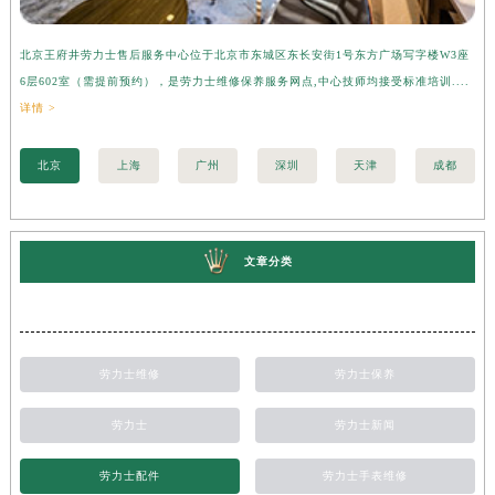
北京王府井劳力士售后服务中心位于北京市东城区东长安街1号东方广场写字楼W3座
上
6层602室（需提前预约），是劳力士维修保养服务网点,中心技师均接受标准培训....
座
详情 >
训..
北京
上海
广州
深圳
天津
成都
文章分类
劳力士维修
劳力士保养
劳力士
劳力士新闻
劳力士配件
劳力士手表维修