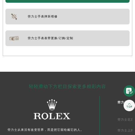
劳力士手表摔坏维修
劳力士手表表带更换/订购/定制
轻轻滑动下方栏目探索更多精彩内容

劳力士中国

劳力士北京
劳力士从来没有改变世界，而是把它留给戴它的人。
劳力士上海