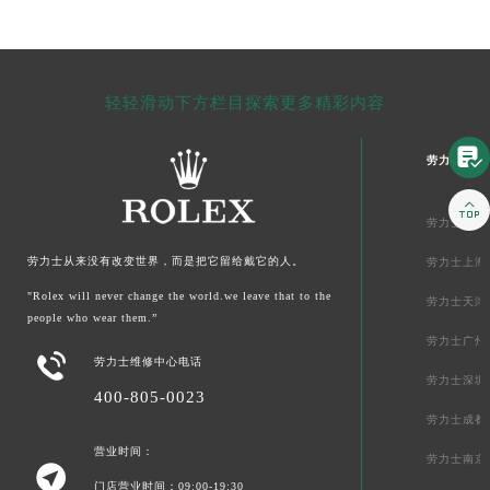
轻轻滑动下方栏目探索更多精彩内容

劳力士中国

劳力士北京
劳力士从来没有改变世界，而是把它留给戴它的人。
劳力士上海
"Rolex will never change the world.we leave that to the
劳力士天津
people who wear them.”
劳力士广州

劳力士维修中心电话
劳力士深圳
400-805-0023
劳力士成都
营业时间：
劳力士南京

门店营业时间：09:00-19:30