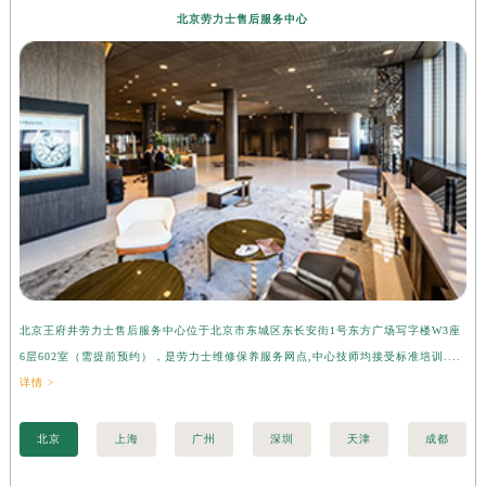
北京劳力士售后服务中心
北京王府井劳力士售后服务中心位于北京市东城区东长安街1号东方广场写字楼W3座
上
6层602室（需提前预约），是劳力士维修保养服务网点,中心技师均接受标准培训....
座
详情 >
训..
北京
上海
广州
深圳
天津
成都