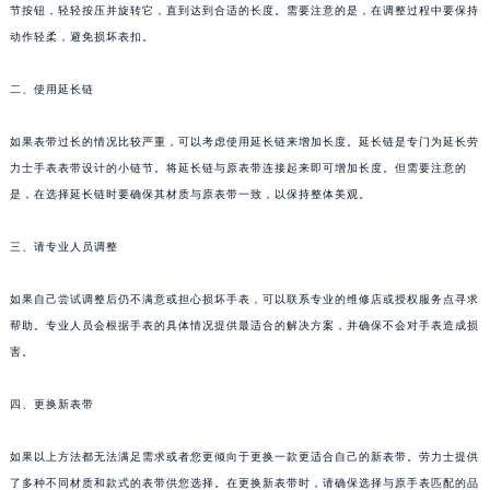
节按钮，轻轻按压并旋转它，直到达到合适的长度。需要注意的是，在调整过程中要保持
动作轻柔，避免损坏表扣。
二、使用延长链
如果表带过长的情况比较严重，可以考虑使用延长链来增加长度。延长链是专门为延长劳
力士手表表带设计的小链节。将延长链与原表带连接起来即可增加长度。但需要注意的
是，在选择延长链时要确保其材质与原表带一致，以保持整体美观。
三、请专业人员调整
如果自己尝试调整后仍不满意或担心损坏手表，可以联系专业的维修店或授权服务点寻求
帮助。专业人员会根据手表的具体情况提供最适合的解决方案，并确保不会对手表造成损
害。
四、更换新表带
如果以上方法都无法满足需求或者您更倾向于更换一款更适合自己的新表带。劳力士提供
了多种不同材质和款式的表带供您选择。在更换新表带时，请确保选择与原手表匹配的品