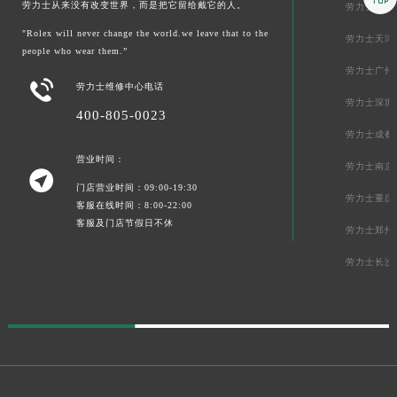
劳力士从来没有改变世界，而是把它留给戴它的人。
劳力士上海
"Rolex will never change the world.we leave that to the
劳力士天津
people who wear them.”
劳力士广州

劳力士维修中心电话
劳力士深圳
400-805-0023
劳力士成都
营业时间：
劳力士南京

门店营业时间：09:00-19:30
劳力士重庆
客服在线时间：8:00-22:00
客服及门店节假日不休
劳力士郑州
劳力士长沙