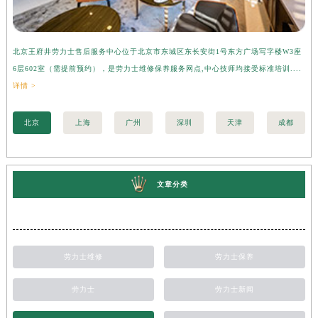
北京王府井劳力士售后服务中心位于北京市东城区东长安街1号东方广场写字楼W3座
上
6层602室（需提前预约），是劳力士维修保养服务网点,中心技师均接受标准培训....
座
详情 >
训..
北京
上海
广州
深圳
天津
成都
文章分类
劳力士维修
劳力士保养
劳力士
劳力士新闻