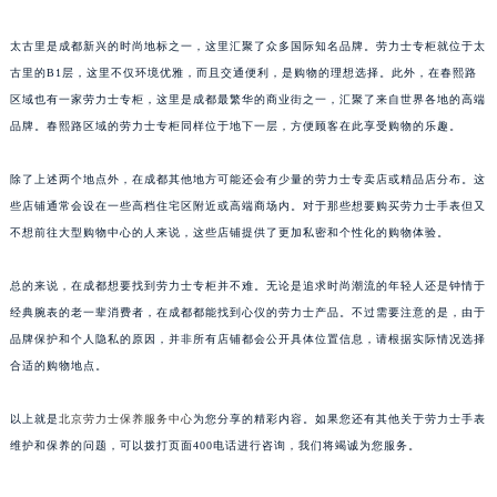
太古里是成都新兴的时尚地标之一，这里汇聚了众多国际知名品牌。劳力士专柜就位于太
古里的B1层，这里不仅环境优雅，而且交通便利，是购物的理想选择。此外，在春熙路
区域也有一家劳力士专柜，这里是成都最繁华的商业街之一，汇聚了来自世界各地的高端
品牌。春熙路区域的劳力士专柜同样位于地下一层，方便顾客在此享受购物的乐趣。
除了上述两个地点外，在成都其他地方可能还会有少量的劳力士专卖店或精品店分布。这
些店铺通常会设在一些高档住宅区附近或高端商场内。对于那些想要购买劳力士手表但又
不想前往大型购物中心的人来说，这些店铺提供了更加私密和个性化的购物体验。
总的来说，在成都想要找到劳力士专柜并不难。无论是追求时尚潮流的年轻人还是钟情于
经典腕表的老一辈消费者，在成都都能找到心仪的劳力士产品。不过需要注意的是，由于
品牌保护和个人隐私的原因，并非所有店铺都会公开具体位置信息，请根据实际情况选择
合适的购物地点。
以上就是
北京劳力士保养服务中心
为您分享的精彩内容。如果您还有其他关于劳力士手表
维护和保养的问题，可以拨打页面400电话进行咨询，我们将竭诚为您服务。