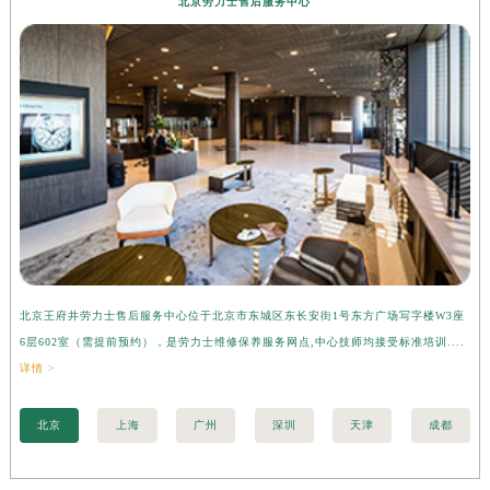
北京劳力士售后服务中心
北京王府井劳力士售后服务中心位于北京市东城区东长安街1号东方广场写字楼W3座
上
6层602室（需提前预约），是劳力士维修保养服务网点,中心技师均接受标准培训....
座
详情 >
训..
北京
上海
广州
深圳
天津
成都