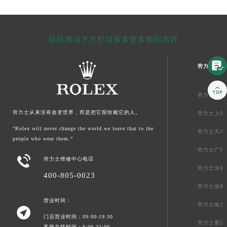
轻轻滑动下方栏目探索更多精彩内容

劳力士中国

劳力士北京
劳力士从来没有改变世界，而是把它留给戴它的人。
劳力士上海
"Rolex will never change the world.we leave that to the
劳力士天津
people who wear them.”
劳力士广州

劳力士维修中心电话
劳力士深圳
400-805-0023
劳力士成都
营业时间：
劳力士南京

门店营业时间：09:00-19:30
劳力士重庆
客服在线时间：8:00-22:00