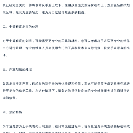
表已经完全关闭，并将表带从手腕上取下。使用少量抛光剂涂抹在布上，然后轻轻擦拭划
痕区域。注意力度要轻柔，避免用力过猛导致更多的损伤。
二、中等程度划痕的处理
对于中等程度的划痕，可能需要更专业的工具和材料。您可以考虑将手表送至专业的维修
中心进行处理。专业的维修人员会使用专门的工具和技术来去除划痕，恢复手表原有的光
泽。
三、严重划痕的处理
如果划痕非常严重，已经影响到手表的整体美观和价值，那么可能需要考虑更换表壳或进
行更复杂的修复工作。在这种情况下，请务必选择信誉良好的专业维修服务提供商进行咨
询和修复。
四、预防措施
为了避免劳力士手表表壳出现划痕，在日常佩戴过程中，请尽量避免手表直接接触硬物或