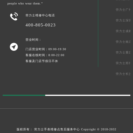
people who wear them.”
劳力士广州

劳力士维修中心电话
劳力士深圳
400-805-0023
劳力士成都
营业时间：
劳力士南京

门店营业时间：09:00-19:30
劳力士重庆
客服在线时间：8:00-22:00
客服及门店节假日不休
劳力士郑州
劳力士长沙
版权所有：
劳力士手表维修点售后服务中心
Copyright © 2018-2032