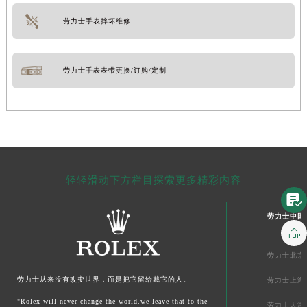
劳力士手表摔坏维修
劳力士手表表带更换/订购/定制
轻轻滑动下方栏目探索更多精彩内容

劳力士中国

劳力士北京
劳力士从来没有改变世界，而是把它留给戴它的人。
劳力士上海
"Rolex will never change the world.we leave that to the
劳力士天津