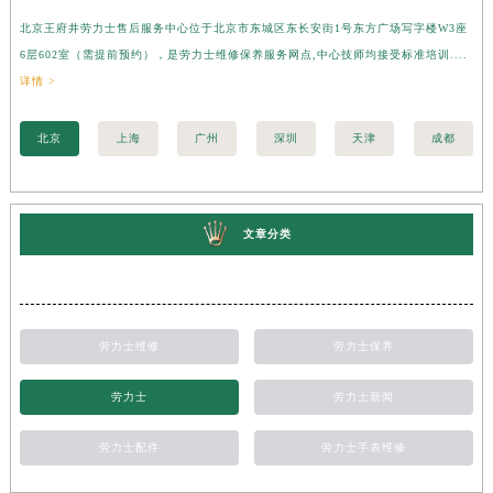
北京王府井劳力士售后服务中心位于北京市东城区东长安街1号东方广场写字楼W3座
上
6层602室（需提前预约），是劳力士维修保养服务网点,中心技师均接受标准培训....
座
详情 >
训..
北京
上海
广州
深圳
天津
成都
文章分类
劳力士维修
劳力士保养
劳力士
劳力士新闻
劳力士配件
劳力士手表维修