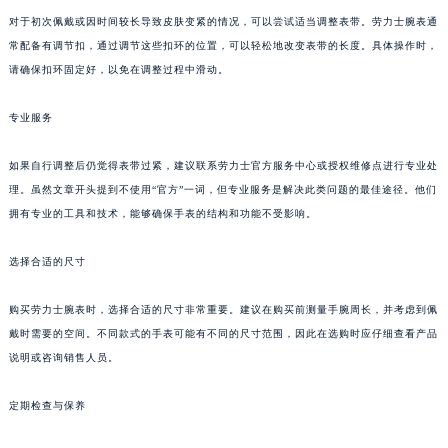
对于初次佩戴或因时间较长导致皮肤变紧的情况，可以尝试适当调整表带。劳力士腕表通
常配备有调节扣，通过调节这些扣环的位置，可以轻松地改变表带的长度。具体操作时，
请确保扣环固定好，以免在调整过程中滑动。
专业服务
如果自行调整后仍觉得表带过紧，建议联系劳力士官方服务中心或授权维修点进行专业处
理。虽然文章开头提到不使用“官方”一词，但专业服务是解决此类问题的最佳途径。他们
拥有专业的工具和技术，能够确保手表的结构和功能不受影响。
选择合适的尺寸
购买劳力士腕表时，选择合适的尺寸非常重要。建议在购买前测量手腕周长，并考虑到佩
戴时需要的空间。不同款式的手表可能有不同的尺寸范围，因此在选购时应仔细查看产品
说明或咨询销售人员。
定期检查与保养