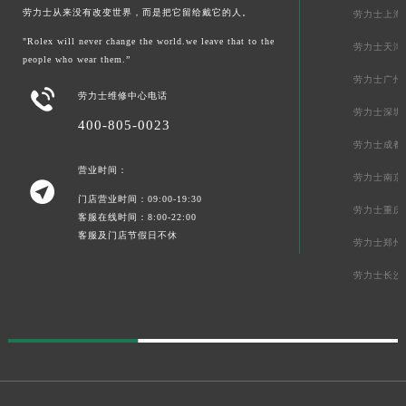
劳力士从来没有改变世界，而是把它留给戴它的人。
劳力士上海
"Rolex will never change the world.we leave that to the
劳力士天津
people who wear them.”
劳力士广州

劳力士维修中心电话
劳力士深圳
400-805-0023
劳力士成都
营业时间：
劳力士南京

门店营业时间：09:00-19:30
劳力士重庆
客服在线时间：8:00-22:00
客服及门店节假日不休
劳力士郑州
劳力士长沙