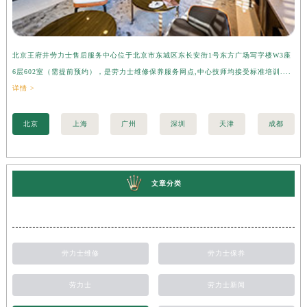
北京王府井劳力士售后服务中心位于北京市东城区东长安街1号东方广场写字楼W3座
上
6层602室（需提前预约），是劳力士维修保养服务网点,中心技师均接受标准培训....
座
详情 >
训..
北京
上海
广州
深圳
天津
成都
文章分类
劳力士维修
劳力士保养
劳力士
劳力士新闻