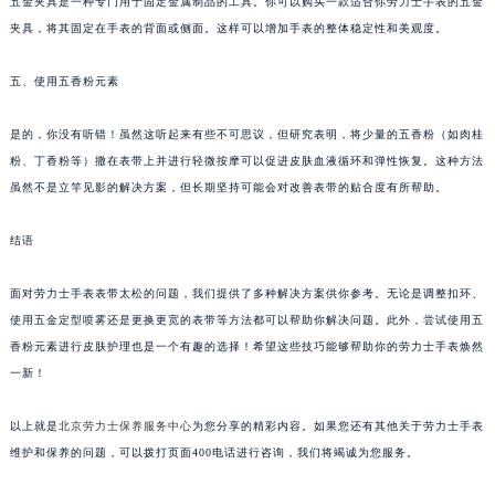
五金夹具是一种专门用于固定金属制品的工具。你可以购买一款适合你劳力士手表的五金
夹具，将其固定在手表的背面或侧面。这样可以增加手表的整体稳定性和美观度。
五、使用五香粉元素
是的，你没有听错！虽然这听起来有些不可思议，但研究表明，将少量的五香粉（如肉桂
粉、丁香粉等）撒在表带上并进行轻微按摩可以促进皮肤血液循环和弹性恢复。这种方法
虽然不是立竿见影的解决方案，但长期坚持可能会对改善表带的贴合度有所帮助。
结语
面对劳力士手表表带太松的问题，我们提供了多种解决方案供你参考。无论是调整扣环、
使用五金定型喷雾还是更换更宽的表带等方法都可以帮助你解决问题。此外，尝试使用五
香粉元素进行皮肤护理也是一个有趣的选择！希望这些技巧能够帮助你的劳力士手表焕然
一新！
以上就是
北京劳力士保养服务中心
为您分享的精彩内容。如果您还有其他关于劳力士手表
维护和保养的问题，可以拨打页面400电话进行咨询，我们将竭诚为您服务。