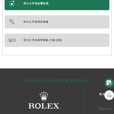
劳力士手表起雾处理
劳力士手表摔坏维修
劳力士手表表带更换/订购/定制
轻轻滑动下方栏目探索更多精彩内容


劳力士中国
劳力士北京