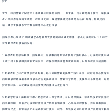
技巧。
首先，我们需要了解劳力士手表表针脱落的原因。一般来说，这可能是由于撞击、磨损或
者不当操作等原因造成的。在处理之前，我们需要确定手表是否还在 期内，如果是的
话，建议直接联系官方售后服务中心进行维修。
如果手表已经过了 期或者您不想花费太多时间和金钱去维修，那么可以尝试以下几种方
法来处理表针脱落的问题：
1.观察表针的损坏程度。如果表针只是轻微的弯曲或者脱离了指针轴心，可以尝试使用镊
子或小钳子轻轻将其重新安装回去。在操作时要注意力度和方向，以免造成更大的损坏。
2.如果表针已经严重变形或者断裂，那么可能需要更换整个指针系统。此时可以寻找专业
的钟表修理师或者手表维修店进行更换和调试。需要注意的是，更换指针系统需要一定的
技术和经验，因此建议选择信誉良好的修理店进行操作。
3.如果您对以上两种方法都不熟悉或者不愿意尝试，可以考虑购买一款血氧仪来替代传统
的手表功能。血氧仪可以实时监测用户的血氧饱和度、心率等生理指标，并且具有防水、
防震等优点，非常适合户外运动和旅行使用。此外，血氧仪还可以帮助用户更好地了解自