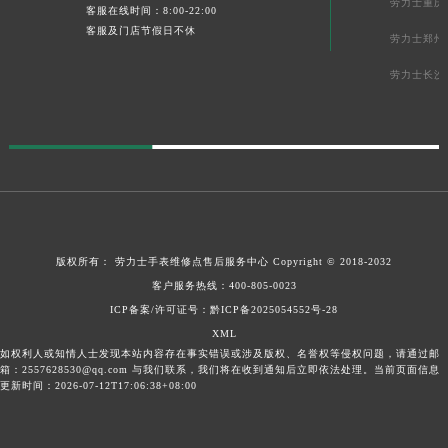
劳力士重庆
客服在线时间：8:00-22:00
客服及门店节假日不休
劳力士郑州
劳力士长沙
版权所有：
劳力士手表维修点售后服务中心
Copyright © 2018-2032
客户服务热线：
400-805-0023
ICP备案/许可证号：
黔ICP备2025054552号-28
XML
如权利人或知情人士发现本站内容存在事实错误或涉及版权、名誉权等侵权问题，请通过邮
箱：2557628530@qq.com 与我们联系，我们将在收到通知后立即依法处理。当前页面信息
更新时间：2026-07-12T17:06:38+08:00