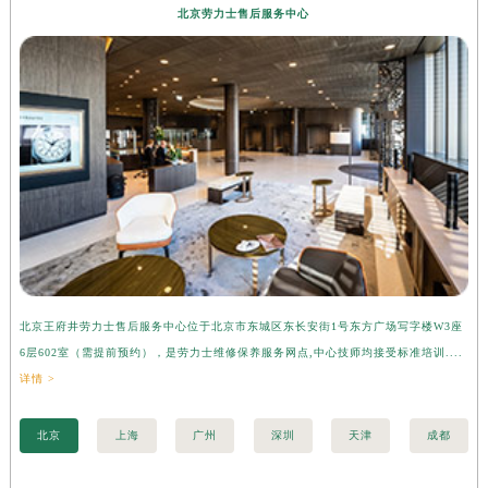
北京劳力士售后服务中心
北京王府井劳力士售后服务中心位于北京市东城区东长安街1号东方广场写字楼W3座
上
6层602室（需提前预约），是劳力士维修保养服务网点,中心技师均接受标准培训....
座
详情 >
训..
北京
上海
广州
深圳
天津
成都