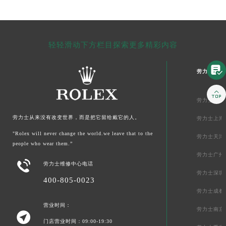
轻轻滑动下方栏目探索更多精彩内容

劳力士中国

劳力士北京
劳力士从来没有改变世界，而是把它留给戴它的人。
劳力士上海
"Rolex will never change the world.we leave that to the
劳力士天津
people who wear them.”
劳力士广州

劳力士维修中心电话
劳力士深圳
400-805-0023
劳力士成都
营业时间：
劳力士南京

门店营业时间：09:00-19:30