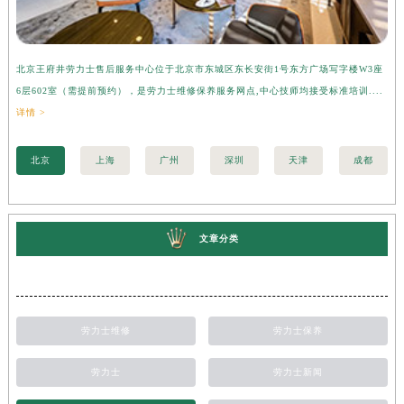
北京王府井劳力士售后服务中心位于北京市东城区东长安街1号东方广场写字楼W3座
上
6层602室（需提前预约），是劳力士维修保养服务网点,中心技师均接受标准培训....
座
详情 >
训..
北京
上海
广州
深圳
天津
成都
文章分类
劳力士维修
劳力士保养
劳力士
劳力士新闻