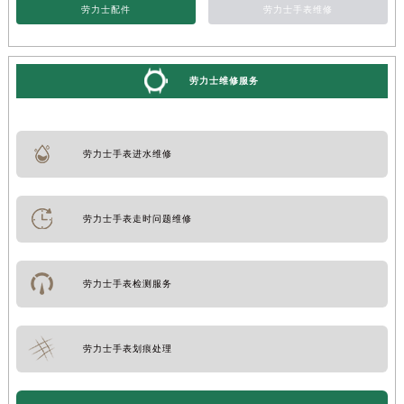
劳力士配件
劳力士手表维修
劳力士维修服务
劳力士手表进水维修
劳力士手表走时问题维修
劳力士手表检测服务
劳力士手表划痕处理