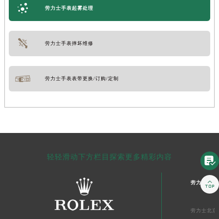
劳力士手表起雾处理
劳力士手表摔坏维修
劳力士手表表带更换/订购/定制
轻轻滑动下方栏目探索更多精彩内容


劳力士中国
劳力士北京