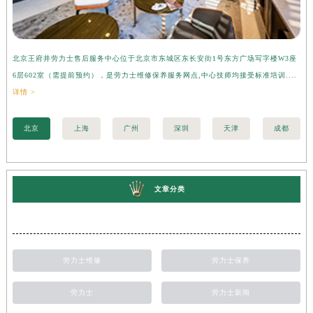
北京王府井劳力士售后服务中心位于北京市东城区东长安街1号东方广场写字楼W3座
上
6层602室（需提前预约），是劳力士维修保养服务网点,中心技师均接受标准培训....
座
详情 >
训..
北京
上海
广州
深圳
天津
成都
文章分类
劳力士维修
劳力士保养
劳力士
劳力士新闻