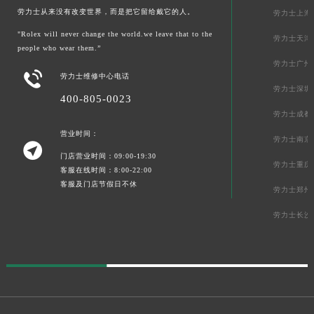
劳力士从来没有改变世界，而是把它留给戴它的人。
劳力士上海
"Rolex will never change the world.we leave that to the
劳力士天津
people who wear them.”
劳力士广州

劳力士维修中心电话
劳力士深圳
400-805-0023
劳力士成都
营业时间：
劳力士南京

门店营业时间：09:00-19:30
劳力士重庆
客服在线时间：8:00-22:00
客服及门店节假日不休
劳力士郑州
劳力士长沙