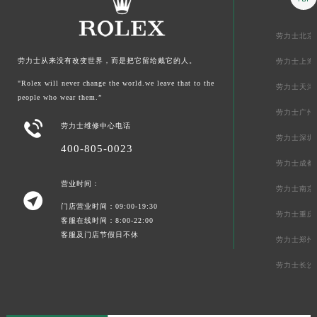
劳力士北京
劳力士从来没有改变世界，而是把它留给戴它的人。
劳力士上海
"Rolex will never change the world.we leave that to the
劳力士天津
people who wear them.”
劳力士广州

劳力士维修中心电话
劳力士深圳
400-805-0023
劳力士成都
营业时间：
劳力士南京

门店营业时间：09:00-19:30
劳力士重庆
客服在线时间：8:00-22:00
客服及门店节假日不休
劳力士郑州
劳力士长沙