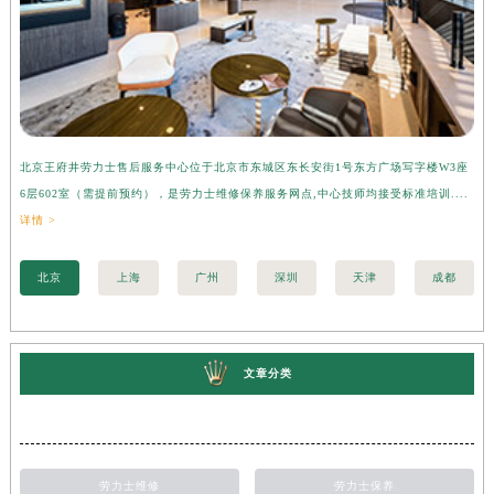
北京王府井劳力士售后服务中心位于北京市东城区东长安街1号东方广场写字楼W3座
上
6层602室（需提前预约），是劳力士维修保养服务网点,中心技师均接受标准培训....
座
详情 >
训..
北京
上海
广州
深圳
天津
成都
文章分类
劳力士维修
劳力士保养