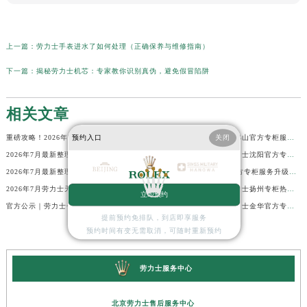
上一篇：
劳力士手表进水了如何处理（正确保养与维修指南）
下一篇：
揭秘劳力士机芯：专家教你识别真伪，避免假冒陷阱
相关文章
预约入口
关闭
重磅攻略！2026年劳力士平顶山官方专柜服务热线公示，7月最新核验信息
2026年7月最新！劳力士佛山官方专柜服务热线+门店信息，一篇全解
2026年7月最新整理｜劳力士澳门官方专柜服务热线+客户咨询攻略
重磅通告｜2026年7月劳力士沈阳官方专柜客户服务热线焕新发布
2026年7月最新整理｜劳力士成都官方专柜服务热线及客户指南
权威公告！劳力士广州官方专柜服务升级｜2026年7月最新客服热线及专柜信息通告
2026年7月劳力士天津官方专柜指南｜最新门店详情+专属客服热线，建议立即收藏
官方通知｜2026年7月劳力士扬州专柜热线，客服服务升级公告
立即预约
官方公示｜劳力士长沙专柜客户服务热线2026年7月最新全攻略
2026年7月最新发布｜劳力士金华官方专柜服务热线+客户服务电话汇总
提前预约免排队，到店即享服务
预约时间有变无需取消，可随时重新预约
劳力士服务中心
北京劳力士售后服务中心