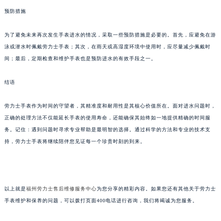
预防措施
为了避免未来再次发生手表进水的情况，采取一些预防措施是必要的。首先，应避免在游
泳或潜水时佩戴劳力士手表；其次，在雨天或高湿度环境中使用时，应尽量减少佩戴时
间；最后，定期检查和维护手表也是预防进水的有效手段之一。
结语
劳力士手表作为时间的守望者，其精准度和耐用性是其核心价值所在。面对进水问题时，
正确的处理方法不仅能延长手表的使用寿命，还能确保其始终如一地提供精确的时间服
务。记住：遇到问题时寻求专业帮助是最明智的选择。通过科学的方法和专业的技术支
持，劳力士手表将继续陪伴您见证每一个珍贵时刻的到来。
以上就是
福州劳力士售后维修服务中心
为您分享的精彩内容。如果您还有其他关于劳力士
手表维护和保养的问题，可以拨打页面400电话进行咨询，我们将竭诚为您服务。