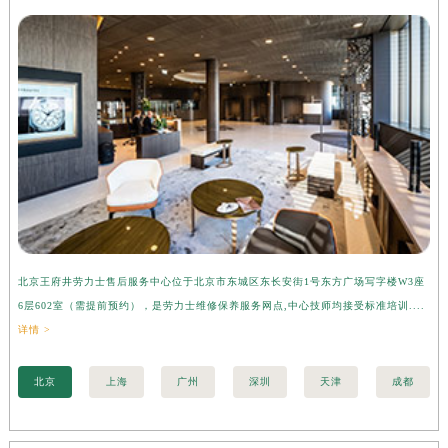
北京王府井劳力士售后服务中心位于北京市东城区东长安街1号东方广场写字楼W3座
上
6层602室（需提前预约），是劳力士维修保养服务网点,中心技师均接受标准培训....
座
详情 >
训..
北京
上海
广州
深圳
天津
成都