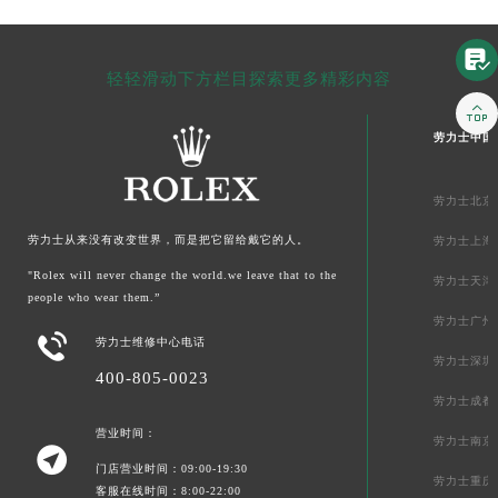

轻轻滑动下方栏目探索更多精彩内容

劳力士中国
劳力士北京
劳力士从来没有改变世界，而是把它留给戴它的人。
劳力士上海
"Rolex will never change the world.we leave that to the
劳力士天津
people who wear them.”
劳力士广州

劳力士维修中心电话
劳力士深圳
400-805-0023
劳力士成都
营业时间：
劳力士南京

门店营业时间：09:00-19:30
劳力士重庆
客服在线时间：8:00-22:00