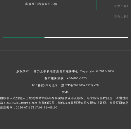
客服及门店节假日不休
劳力士郑州
劳力士长沙
版权所有：
劳力士手表维修点售后服务中心
Copyright © 2018-2032
客户服务热线：
400-805-0023
ICP备案/许可证号：
黔ICP备2025054552号-28
XML
如权利人或知情人士发现本站内容存在事实错误或涉及版权、名誉权等侵权问题，请通过邮
箱：2557628530@qq.com 与我们联系，我们将在收到通知后立即依法处理。当前页面信息
更新时间：2026-07-12T17:06:31+08:00