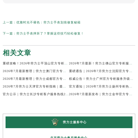
上一篇：
优雅时光不褪色：劳力士手表划痕修复秘籍
下一篇：
劳力士手表摔坏了？掌握这些技巧轻松修复！
相关文章
重磅攻略！2026年劳力士平顶山官方专柜服务热线公示，7月最新核验信息
2026年7月最新！劳力士佛山官方专柜服务热线+门店信息，一篇全解
2026年7月最新整理｜劳力士澳门官方专柜服务热线+客户咨询攻略
重磅通告｜2026年7月劳力士沈阳官方专柜客户服务热线焕新发布
2026年7月最新整理｜劳力士成都官方专柜服务热线及客户指南
权威公告！劳力士广州官方专柜服务升级｜2026年7月最新客服热线及专柜信息通告
2026年7月劳力士天津官方专柜指南｜最新门店详情+专属客服热线，建议立即收藏
官方通知｜2026年7月劳力士扬州专柜热线，客服服务升级公告
官方公示｜劳力士长沙专柜客户服务热线2026年7月最新全攻略
2026年7月最新发布｜劳力士金华官方专柜服务热线+客户服务电话汇总
劳力士服务中心
北京劳力士售后服务中心