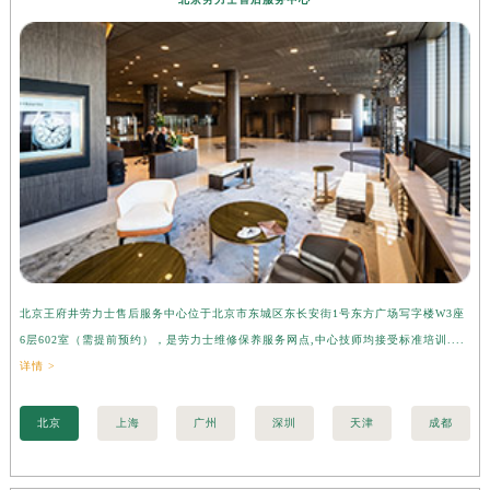
北京王府井劳力士售后服务中心位于北京市东城区东长安街1号东方广场写字楼W3座
上
6层602室（需提前预约），是劳力士维修保养服务网点,中心技师均接受标准培训....
座
详情 >
训..
北京
上海
广州
深圳
天津
成都