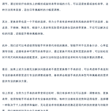
调节。通过轻轻拧动表扣上的螺丝或旋转表带末端的小孔，可以适度收紧或放松表带。这
种方法简单直接，适合日常佩戴时的小幅度调整。
其次，更换表带也是一个不错的选择。劳力士手表有多种材质和风格的表带可供选择，如
皮质、不锈钢、陶瓷等。根据个人喜好和实际需求选择合适的表带更换，不仅可以解决过
松的问题，还能提升整体佩戴体验。
此外，我们还可以考虑使用智能手环来替代传统的腕表。智能手环不仅具备计步、心率监
测等功能，还拥有多种可调节的表带设计。通过更换不同长度和宽度的表带，可以轻松应
对不同尺码和风格的搭配需求。这种方法特别适合那些追求时尚与功能并重的消费者。
最后，如果上述方法都无法解决问题或者不愿意更换整个手表的话，可以考虑将手表送到
专业的修表师那里进行专业的调整或修理。修表师会根据手表的具体型号和佩戴者的需求
提供专业的解决方案。
综上所述，当劳力士手表的表带变得过松时，我们有多种方法可以选择：调整表扣、更换
表带、使用智能手环或者寻求专业修表的帮助。每种方法都有其优势和适用场景，选择哪
一种取决于个人的需求和偏好。无论是追求传统腕表的优雅还是现代科技的便捷与功能并
重，我们都能找到适合自己的解决方案。