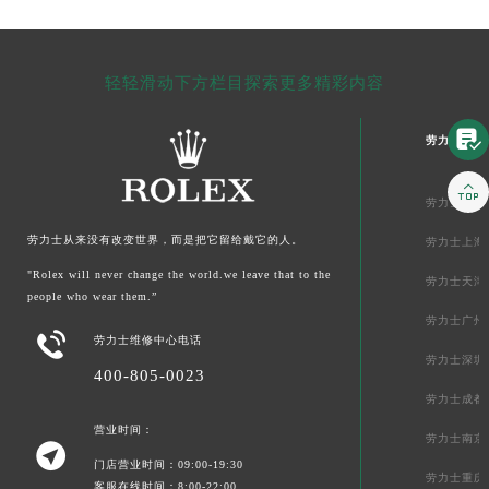
轻轻滑动下方栏目探索更多精彩内容

劳力士中国

劳力士北京
劳力士从来没有改变世界，而是把它留给戴它的人。
劳力士上海
"Rolex will never change the world.we leave that to the
劳力士天津
people who wear them.”
劳力士广州

劳力士维修中心电话
劳力士深圳
400-805-0023
劳力士成都
营业时间：
劳力士南京

门店营业时间：09:00-19:30
劳力士重庆
客服在线时间：8:00-22:00