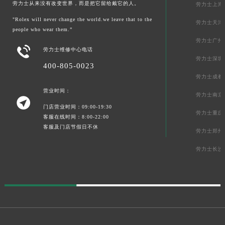
劳力士从来没有改变世界，而是把它留给戴它的人。
劳力士上海
"Rolex will never change the world.we leave that to the
劳力士天津
people who wear them.”
劳力士广州

劳力士维修中心电话
劳力士深圳
400-805-0023
劳力士成都
营业时间：
劳力士南京

门店营业时间：09:00-19:30
劳力士重庆
客服在线时间：8:00-22:00
客服及门店节假日不休
劳力士郑州
劳力士长沙