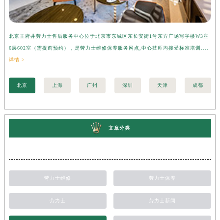
北京王府井劳力士售后服务中心位于北京市东城区东长安街1号东方广场写字楼W3座
上
6层602室（需提前预约），是劳力士维修保养服务网点,中心技师均接受标准培训....
座
详情 >
训..
北京
上海
广州
深圳
天津
成都
文章分类
劳力士维修
劳力士保养
劳力士
劳力士新闻