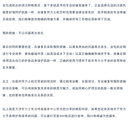
在完成初步的清洁和检查后，接下来就是寻找专业的修复服务了。正如选择合适的洁面乳
能更好地呵护肌肤一样，在修复劳力士机芯时也需要选择信誉良好、技术精湛的专业维修
店或技师。他们能够提供精确的维修方案，并确保所有工作都在高标准下完成。
预防措施：不让问题再次发生
最后但同样重要的是，在修复后采取预防措施，以避免类似的问题再次发生。这包括定期
进行专业保养、避免极端环境（如高温或水下活动）以及正确佩戴和储存手表。就像定期
使用适合自己的护肤品来保护肌肤一样，正确的使用习惯对于延长劳力士手表的使用寿命
至关重要。
总之，在面对劳力士机芯受损的情况时，通过精准诊断、全面清洁、专业修复和预防措施
的综合策略，可以有效恢复其原有的精度与魅力。就如同精心护理后的肌肤一般光滑细
腻，您的爱表也将焕发出全新的光彩。
以上就是
天津劳力士售后维修服务中心部
为您分享的精彩内容。如果您还有其他关于劳力
士手表维护和保养的问题，可以拨打页面400电话进行咨询，我们将竭诚为您服务。