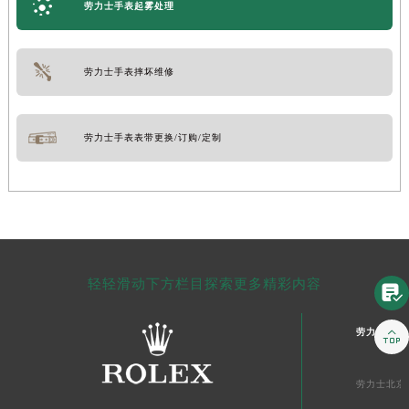
劳力士手表起雾处理
劳力士手表摔坏维修
劳力士手表表带更换/订购/定制
轻轻滑动下方栏目探索更多精彩内容


劳力士中国
劳力士北京