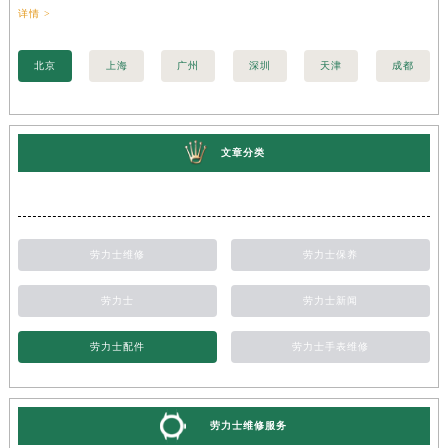
详情 >
训..
北京
上海
广州
深圳
天津
成都
文章分类
劳力士维修
劳力士保养
劳力士
劳力士新闻
劳力士配件
劳力士手表维修
劳力士维修服务