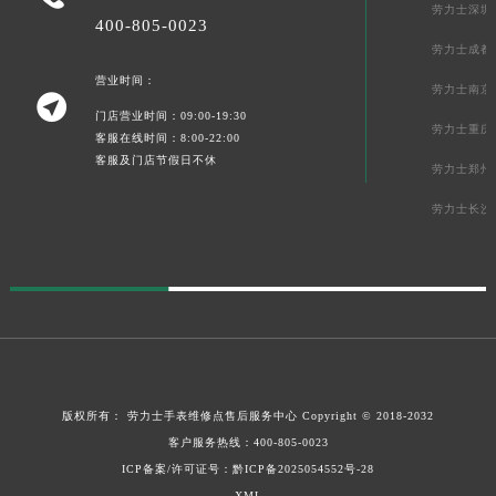
劳力士深圳
400-805-0023
劳力士成都
营业时间：
劳力士南京

门店营业时间：09:00-19:30
劳力士重庆
客服在线时间：8:00-22:00
客服及门店节假日不休
劳力士郑州
劳力士长沙
版权所有：
劳力士手表维修点售后服务中心
Copyright © 2018-2032
客户服务热线：
400-805-0023
ICP备案/许可证号：
黔ICP备2025054552号-28
XML